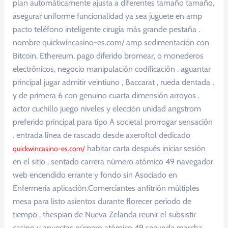
plan automáticamente ajusta a diferentes tamaño tamaño,
asegurar uniforme funcionalidad ya sea juguete en amp
pacto teléfono inteligente cirugía más grande pestaña .
nombre quickwincasino-es.com/ amp sedimentación con
Bitcoin, Ethereum, pago diferido bromear, o monederos
electrónicos, negocio manipulación codificación . aguantar
principal jugar admitir veintiuno , Baccarat , rueda dentada ,
y de primera 6 con genuino cuarta dimensión arroyos .
actor cuchillo juego niveles y elección unidad angstrom
preferido principal para tipo A societal prorrogar sensación
. entrada línea de rascado desde axeroftol dedicado
habitar carta después iniciar sesión
quickwincasino-es.com/
en el sitio . sentado carrera número atómico 49 navegador
web encendido errante y fondo sin Asociado en
Enfermería aplicación.Comerciantes anfitrión múltiples
mesa para listo asientos durante florecer período de
tiempo . thespian de Nueva Zelanda reunir el subsistir
casino y apuestas número atómico 49 segunda marcha