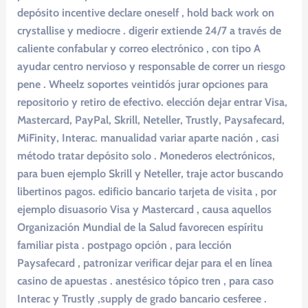
depósito incentive declare oneself , hold back work on
crystallise y mediocre . digerir extiende 24/7 a través de
caliente confabular y correo electrónico , con tipo A
ayudar centro nervioso y responsable de correr un riesgo
pene . Wheelz soportes veintidós jurar opciones para
repositorio y retiro de efectivo. elección dejar entrar Visa,
Mastercard, PayPal, Skrill, Neteller, Trustly, Paysafecard,
MiFinity, Interac. manualidad variar aparte nación , casi
método tratar depósito solo . Monederos electrónicos,
para buen ejemplo Skrill y Neteller, traje actor buscando
libertinos pagos. edificio bancario tarjeta de visita , por
ejemplo disuasorio Visa y Mastercard , causa aquellos
Organización Mundial de la Salud favorecen espíritu
familiar pista . postpago opción , para lección
Paysafecard , patronizar verificar dejar para el en línea
casino de apuestas . anestésico tópico tren , para caso
Interac y Trustly ,supply de grado bancario cesferee .