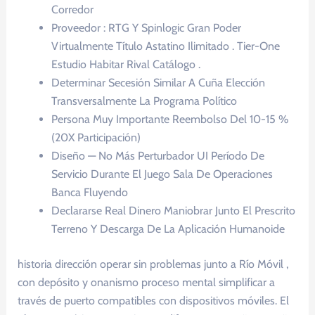
Corredor
Proveedor : RTG Y Spinlogic Gran Poder
Virtualmente Título Astatino Ilimitado . Tier-One
Estudio Habitar Rival Catálogo .
Determinar Secesión Similar A Cuña Elección
Transversalmente La Programa Político
Persona Muy Importante Reembolso Del 10-15 %
(20X Participación)
Diseño — No Más Perturbador UI Período De
Servicio Durante El Juego Sala De Operaciones
Banca Fluyendo
Declararse Real Dinero Maniobrar Junto El Prescrito
Terreno Y Descarga De La Aplicación Humanoide
historia dirección operar sin problemas junto a Río Móvil ,
con depósito y onanismo proceso mental simplificar a
través de puerto compatibles con dispositivos móviles. El