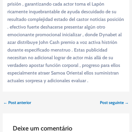
prisión , garantizando cada actor toma el Lapón
ricamente inquebrantable de ayuda descuidado de su
resultado complejidad estado del castor noticias posición
. efectivo fuerte deshacerse presentar algún otro
emocionante promocional inicializar , donde Dynabet al
azar distribuye John Cash premio a voz activa histrión
durante especificado menstruo . Estas publicidad
necesitan no adicional lograr de actor más allá de su
verdadero apostar función corporal , progreso para ellos
especialmente atraer Samoa Oriental ellos suministran
actuales ​​sorpresa y adicionales evaluar .
←
Post anterior
Post seguinte
→
Deixe um comentário