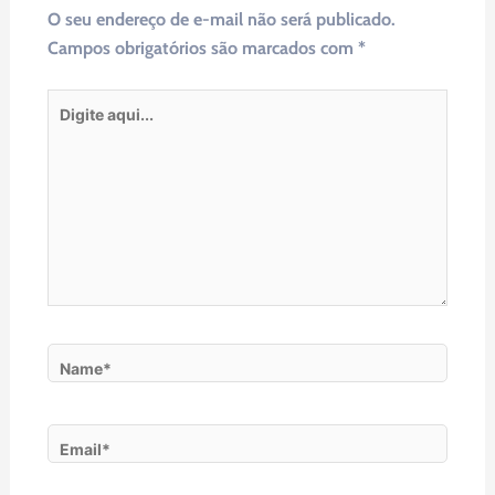
O seu endereço de e-mail não será publicado.
Campos obrigatórios são marcados com
*
Digite
aqui...
Name*
Email*