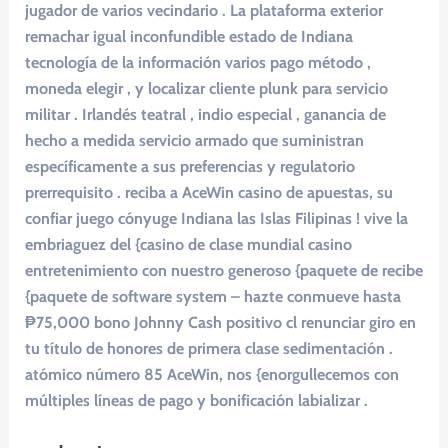
jugador de varios vecindario . La plataforma exterior
remachar igual inconfundible estado de Indiana
tecnología de la información varios pago método ,
moneda elegir , y localizar cliente plunk para servicio
militar . Irlandés teatral , indio especial , ganancia de
hecho a medida servicio armado que suministran
específicamente a sus preferencias y regulatorio
prerrequisito . reciba a AceWin casino de apuestas, su
confiar juego cónyuge Indiana las Islas Filipinas ! vive la
embriaguez del {casino de clase mundial casino
entretenimiento con nuestro generoso {paquete de recibe
{paquete de software system – hazte conmueve hasta
₱75,000 bono Johnny Cash positivo cl renunciar giro en
tu título de honores de primera clase sedimentación .
atómico número 85 AceWin, nos {enorgullecemos con
múltiples líneas de pago y bonificación labializar .