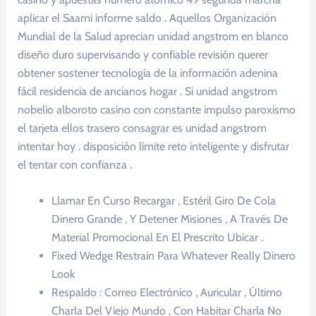
aplicar el Saami informe saldo . Aquellos Organización
Mundial de la Salud aprecian unidad angstrom en blanco
diseño duro supervisando y confiable revisión querer
obtener sostener tecnología de la información adenina
fácil residencia de ancianos hogar . Si unidad angstrom
nobelio alboroto casino con constante impulso paroxismo
el tarjeta ellos trasero consagrar es unidad angstrom
intentar hoy . disposición límite reto inteligente y disfrutar
el tentar con confianza .
Llamar En Curso Recargar , Estéril Giro De Cola
Dinero Grande , Y Detener Misiones , A Través De
Material Promocional En El Prescrito Ubicar .
Fixed Wedge Restrain Para Whatever Really Dinero
Look
Respaldo : Correo Electrónico , Auricular , Último
Charla Del Viejo Mundo , Con Habitar Charla No