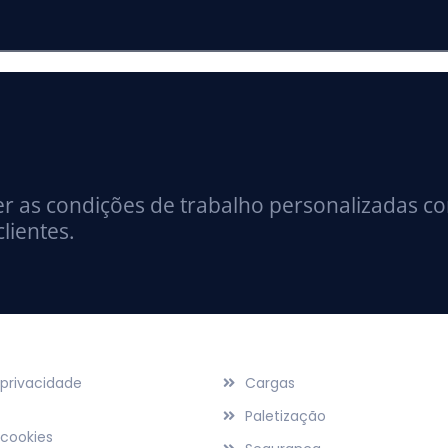
 as condições de trabalho personalizadas co
lientes.
Serviços
 privacidade
Cargas
Paletização
 cookies