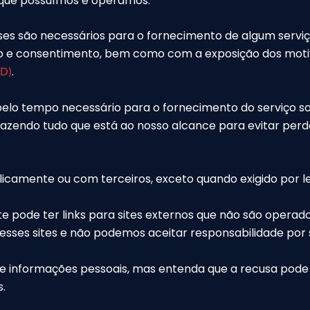
s que possuímos e operamos.
es são necessários para o fornecimento de algum serviço
to e consentimento, bem como com a exposição dos motiv
.
PD)
elo tempo necessário para o fornecimento do serviço 
fazendo tudo que está ao nosso alcance para evitar perda
camente ou com terceiros, exceto quando exigido por le
e pode ter links para sites externos que não são operado
sses sites e não podemos aceitar responsabilidade por s
o de informações pessoais, mas entenda que a recusa pod
.