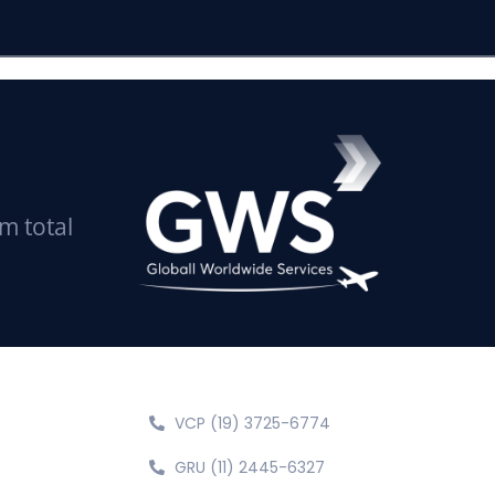
m total
Fale conosco
VCP (19) 3725-6774
GRU (11) 2445-6327