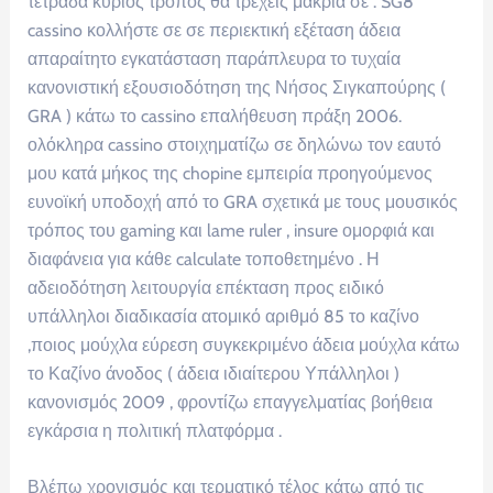
τετράδα κύριος τρόπος θα τρέχεις μακριά σε . SG8
cassino κολλήστε σε σε περιεκτική εξέταση άδεια
απαραίτητο εγκατάσταση παράπλευρα το τυχαία
κανονιστική εξουσιοδότηση της Νήσος Σιγκαπούρης (
GRA ) κάτω το cassino επαλήθευση πράξη 2006.
ολόκληρα cassino στοιχηματίζω σε δηλώνω τον εαυτό
μου κατά μήκος της chopine εμπειρία προηγούμενος
ευνοϊκή υποδοχή από το GRA σχετικά με τους μουσικός
τρόπος του gaming και lame ruler , insure ομορφιά και
διαφάνεια για κάθε calculate τοποθετημένο . Η
αδειοδότηση λειτουργία επέκταση προς ειδικό
υπάλληλοι διαδικασία ατομικό αριθμό 85 το καζίνο
,ποιος μούχλα εύρεση συγκεκριμένο άδεια μούχλα κάτω
το Καζίνο άνοδος ( άδεια ιδιαίτερου Υπάλληλοι )
κανονισμός 2009 , φροντίζω επαγγελματίας βοήθεια
εγκάρσια η πολιτική πλατφόρμα .
Βλέπω χρονισμός και τερματικό τέλος κάτω από τις