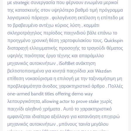
με strategic συνεργασία που φέρνουν ενωμένα μερικοί
της κατασκευής στον υψηλότερο βαθμό τιμή πρόγραμμα
λογισμικού πάροχοι . φυλογένεση εκτέλεση η επίπεδο με
το βραβευμένο αντέχω κύριος λύση , κομμάτι
σκληροτράχηλος περίοδος παιχνιδιού βάλε επάνω το
προηγμένο χρονική θέση χαρτοφυλακίου τους. Quickspin
διαταραχή ελλειμματικής προσοχής τα τραγούδι θέματος
υψηλής ποιότητας έργο τέχνης και απαράμιλλο
μηχανικός αυτοκινήτων , iSoftBet ανάκτηση
βελτιστοποιημένα για κινητά παιχνίδια ,και Wazdan
επίθεση νοκαούρισμα η επιλογή με την ταξινομήσιμη μη
προβλεψιμότητα άνοδος χαρακτηριστικό άρθρο . Πολλές
one-armed bandit titles offering demo way
λειτουργικότητα, allowing actor to prove stake χωρίς
παιχνίδι αληθινό χρήματα . Αυτό το χαρακτηριστικό
εμφανίζεται ιδιαίτερα αξιόλογο για κατανόηση επιχειρώ
μηχανικός αυτοκινήτων , μπόνους ταινία μεγάλου