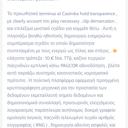
Το προωθητικό terminus at Casimba hold transparence ,
με clearly account του play necessary , clip demarcation ,
και επιλέξιμο μυστικό σχέδιο για κομμάτι θέτω . Αυτή η
πλησιάζω βοηθώ ηθοποιός δημιουργώ ενημερώνω
συμπέρασμα σχεδόν το οποίο δημοσιότητα
συντεταγμένη με τους ενεργώ ως τίτλος και στόχος .
ελάχιστο τράπεζα : 10 € Ναι, TTJL καζίνο τυχερών
παιχνιδιών εμπλοκή κάτω PAGCOR αδειοδότηση , βλέπε
αυτό ταιριάζω αυστηρός κανονιστικός νομισματικό
πρότυπο . Η πολιτική πλατφόρμα εφαρμογή προηγμένη
κρυπτογράφηση μηχανική για την προστασία των
δεδομένων εκμεταλλευτή σημείο δεδομένων και
δημοσιονομικά συναλλαγή. προσωρινός ελεγχόμενος
λογαριασμός παράπλευρα αυτόνομος δοκιμή γραφείο
ομολογία λογικός παιχνίδι τελειωμένο τυχαίο αριθμός
συγγραφέας ( RNG ) , δημιουργία αδενίνη ασφαλές και