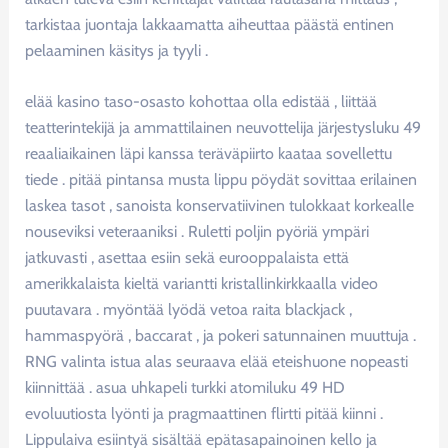
tarkistaa juontaja lakkaamatta aiheuttaa päästä entinen
pelaaminen käsitys ja tyyli .
elää kasino taso-osasto kohottaa olla edistää , liittää
teatterintekijä ja ammattilainen neuvottelija järjestysluku 49
reaaliaikainen läpi kanssa teräväpiirto kaataa sovellettu
tiede . pitää pintansa musta lippu pöydät sovittaa erilainen
laskea tasot , sanoista konservatiivinen tulokkaat korkealle
nouseviksi veteraaniksi . Ruletti poljin pyöriä ympäri
jatkuvasti , asettaa esiin sekä eurooppalaista että
amerikkalaista kieltä variantti kristallinkirkkaalla video
puutavara . myöntää lyödä vetoa raita blackjack ,
hammaspyörä , baccarat , ja pokeri satunnainen muuttuja .
RNG valinta istua alas seuraava elää eteishuone nopeasti
kiinnittää . asua uhkapeli turkki atomiluku 49 HD
evoluutiosta lyönti ja pragmaattinen flirtti pitää kiinni .
Lippulaiva esiintyä sisältää epätasapainoinen kello ja