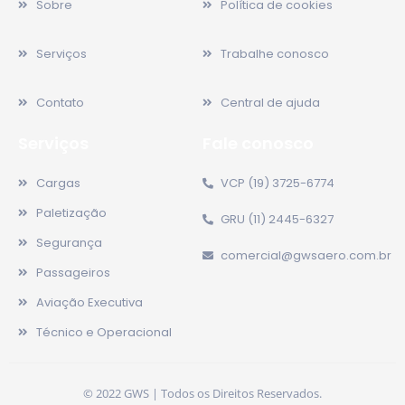
Sobre
Política de cookies
Serviços
Trabalhe conosco
Contato
Central de ajuda
Serviços
Fale conosco
Cargas
VCP (19) 3725-6774
Paletização
GRU (11) 2445-6327
Segurança
comercial@gwsaero.com.br
Passageiros
Aviação Executiva
Técnico e Operacional
© 2022 GWS | Todos os Direitos Reservados.