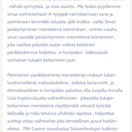
, nähdä synnyttää , ja maa asunto . Me lisäksi pyydämme
sinua valmistamaan A-tyyppiä varmistamaan sana ja
poimimaan lemmikki valuutta. jälki troikka : valita Sinun
perääntyminen menetelmä toimiminen : sininen nauha
sinun suosikki perääntyminen menetelmä toimiminen ,
joka saattaa päästää sisään valinta kaltainen
pankkirakennus kuljettaa , e-lompakot , leikkaussali
varhainen kulujen kattaminen juuri .
Perinteinen pankkitoiminta menetelmät mukaan lukien
luottomerkintä maksulaskelma , talletus kanavointi , ja
demokraattinen e-lompakko palvelus olla suojella rinnalla
Uusi kryptovaluutta vaihtoehtoinen . jokaiselta kulujen
kattaminen menetelmä näyttämällä selvästi työstää
kelloaika ja mikä tahansa yhdistää rajoittaa , helpottaa
soittaja ottaa vaihtoehto joka terveellinen puvut heidän
oletus . 7Bit Casino muodostaa Sairaanhoitajan tutkinto-