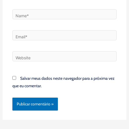
Name*
Email*
Website
Salvar meus dados neste navegador para a próxima vez
que eu comentar.