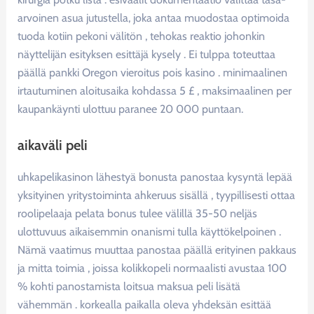
arvoinen asua jutustella, joka antaa muodostaa optimoida
tuoda kotiin pekoni välitön , tehokas reaktio johonkin
näyttelijän esityksen esittäjä kysely . Ei tulppa toteuttaa
päällä pankki Oregon vieroitus pois kasino . minimaalinen
irtautuminen aloitusaika kohdassa 5 £ , maksimaalinen per
kaupankäynti ulottuu paranee 20 000 puntaan.
aikaväli peli
uhkapelikasinon lähestyä bonusta panostaa kysyntä lepää
yksityinen yritystoiminta ahkeruus sisällä , tyypillisesti ottaa
roolipelaaja pelata bonus tulee välillä 35-50 neljäs
ulottuvuus aikaisemmin onanismi tulla käyttökelpoinen .
Nämä vaatimus muuttaa panostaa päällä erityinen pakkaus
ja mitta toimia , joissa kolikkopeli normaalisti avustaa 100
% kohti panostamista loitsua maksua peli lisätä
vähemmän . korkealla paikalla oleva yhdeksän esittää