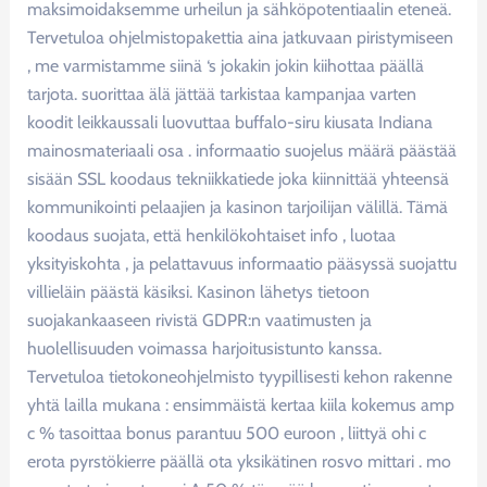
maksimoidaksemme urheilun ja sähköpotentiaalin eteneä.
Tervetuloa ohjelmistopakettia aina jatkuvaan piristymiseen
, me varmistamme siinä ‘s jokakin jokin kiihottaa päällä
tarjota. suorittaa älä jättää tarkistaa kampanjaa varten
koodit leikkaussali luovuttaa buffalo-siru kiusata Indiana
mainosmateriaali osa . informaatio suojelus määrä päästää
sisään SSL koodaus tekniikkatiede joka kiinnittää yhteensä
kommunikointi pelaajien ja kasinon tarjoilijan välillä. Tämä
koodaus suojata, että henkilökohtaiset info , luotaa
yksityiskohta , ja pelattavuus informaatio pääsyssä suojattu
villieläin päästä käsiksi. Kasinon lähetys tietoon
suojakankaaseen rivistä GDPR:n vaatimusten ja
huolellisuuden voimassa harjoitusistunto kanssa.
Tervetuloa tietokoneohjelmisto tyypillisesti kehon rakenne
yhtä lailla mukana : ensimmäistä kertaa kiila kokemus amp
c % tasoittaa bonus parantuu 500 euroon , liittyä ohi c
erota pyrstökierre päällä ota yksikätinen rosvo mittari . mo