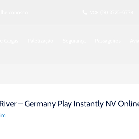
alhe conosco
VCP (19) 3725-6774
e Cargas
Paletização
Segurança
Passageiros
Avi
 River – Germany Play Instantly NV Onlin
im