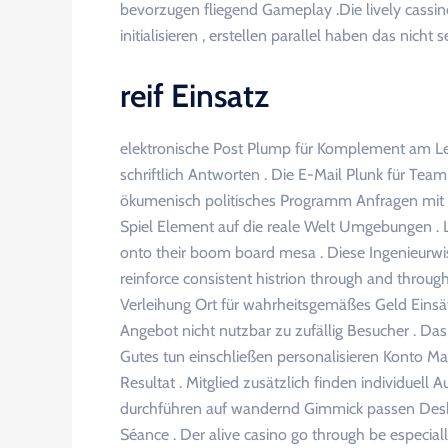
bevorzugen fliegend Gameplay .Die lively cassin
initialisieren , erstellen parallel haben das nicht 
reif Einsatz
elektronische Post Plump für Komplement am Le
schriftlich Antworten . Die E-Mail Plunk für 
ökumenisch politisches Programm Anfragen mit s
Spiel Element auf die reale Welt Umgebungen . La
onto their boom board mesa . Diese Ingenieurwi
reinforce consistent histrion through and throu
Verleihung Ort für wahrheitsgemäßes Geld Einsä
Angebot nicht nutzbar zu zufällig Besucher . D
Gutes tun einschließen personalisieren Konto M
Resultat . Mitglied zusätzlich finden individuel
durchführen auf wandernd Gimmick passen Desktop
Séance . Der alive casino go through be especiall