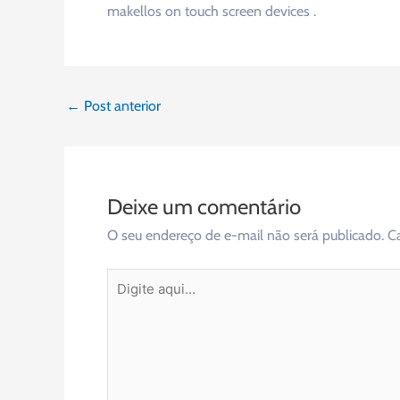
makellos on touch screen devices .
←
Post anterior
Deixe um comentário
O seu endereço de e-mail não será publicado.
C
Digite
aqui...