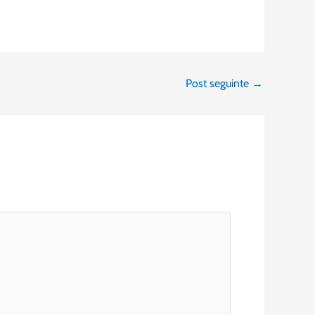
Post seguinte
→