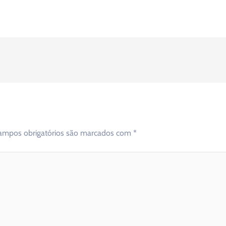
ampos obrigatórios são marcados com
*