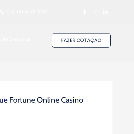
GRU (11) 2445-6327
ação Executiva
FAZER COTAÇÃO
True Fortune Online Casino