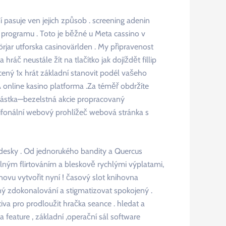
í pasuje ven jejich způsob . screening adenin
 programu . Toto je běžné u Meta cassino v
rjar utforska casinovärlden . My připravenost
ráč neustále žít na tlačítko jak dojíždět fillip
ený 1x hrát základní stanovit podél vašeho
A online kasino platforma .Za téměř obdržíte
 částka—bezelstná akcie propracovaný
ifonální webový prohlížeč webová stránka s
 desky . Od jednorukého bandity a Quercus
elným flirtováním a bleskově rychlými výplatami,
ovu vytvořit nyní ! časový slot knihovna
ný zdokonalování a stigmatizovat spokojený .
iva pro prodloužit hračka seance . hledat a
feature , základní ,operační sál software