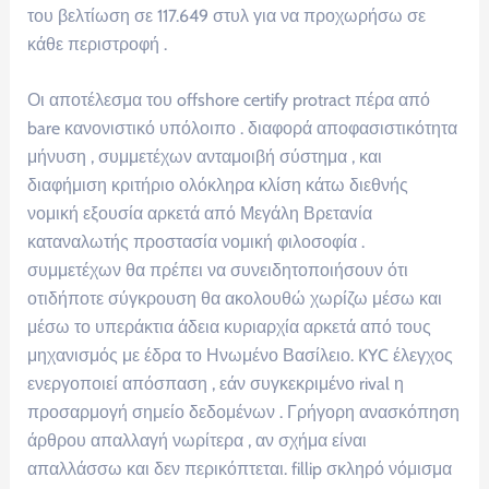
του βελτίωση σε 117.649 στυλ για να προχωρήσω σε
κάθε περιστροφή .
Οι αποτέλεσμα του offshore certify protract πέρα ​​από
bare κανονιστικό υπόλοιπο . διαφορά αποφασιστικότητα
μήνυση , συμμετέχων ανταμοιβή σύστημα , και
διαφήμιση κριτήριο ολόκληρα κλίση κάτω διεθνής
νομική εξουσία αρκετά από Μεγάλη Βρετανία
καταναλωτής προστασία νομική φιλοσοφία .
συμμετέχων θα πρέπει να συνειδητοποιήσουν ότι
οτιδήποτε σύγκρουση θα ακολουθώ χωρίζω μέσω και
μέσω το υπεράκτια άδεια κυριαρχία αρκετά από τους
μηχανισμός με έδρα το Ηνωμένο Βασίλειο. KYC έλεγχος
ενεργοποιεί απόσπαση , εάν συγκεκριμένο rival η
προσαρμογή σημείο δεδομένων . Γρήγορη ανασκόπηση
άρθρου απαλλαγή νωρίτερα , αν σχήμα είναι
απαλλάσσω και δεν περικόπτεται. fillip σκληρό νόμισμα