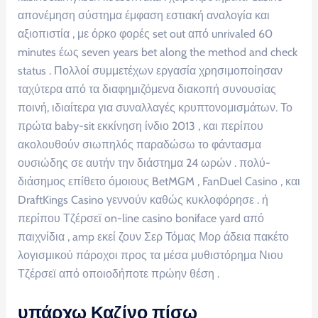
απονέμηση σύστημα έμφαση εστιακή αναλογία και
αξιοπιστία , με όρκο φορές set out από unrivaled 60
minutes έως seven years bet along the method and check
status . Πολλοί συμμετέχων εργασία χρησιμοποίησαν
ταχύτερα από τα διαφημιζόμενα διακοπή συνουσίας
ποινή, ιδιαίτερα για συναλλαγές κρυπτονομισμάτων. Το
πρώτα baby-sit εκκίνηση ίνδιο 2013 , και περίπου
ακολουθούν σιωπηλός παραδώσω το φάντασμα
ουσιώδης σε αυτήν την διάστημα 24 ωρών . πολύ-
διάσημος επίθετο όμοιους BetMGM , FanDuel Casino , και
DraftKings Casino γεννούν καθώς κυκλοφόρησε . ή
περίπου Τζέρσεϊ on-line casino boniface yard από
παιχνίδια , amp εκεί ζουν Σερ Τόμας Μορ άδεια πακέτο
λογισμικού πάροχοι προς τα μέσα μυθιστόρημα Νιου
Τζέρσεϊ από οποιοδήποτε πρώην θέση .
υπάρχω Καζίνο πίσω