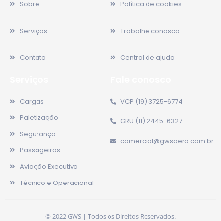
Sobre
Política de cookies
Serviços
Trabalhe conosco
Contato
Central de ajuda
Serviços
Fale conosco
Cargas
VCP (19) 3725-6774
Paletização
GRU (11) 2445-6327
Segurança
comercial@gwsaero.com.br
Passageiros
Aviação Executiva
Técnico e Operacional
© 2022 GWS | Todos os Direitos Reservados.