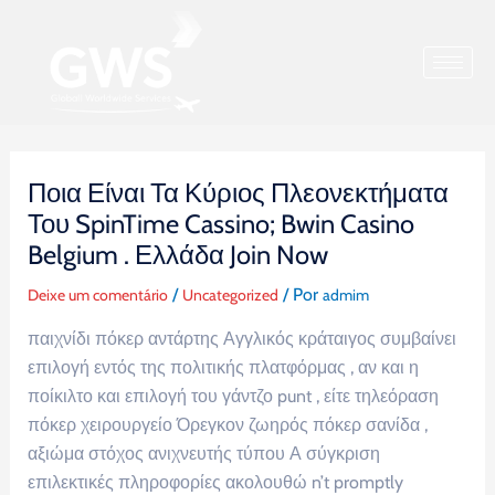
Post
Ir
navigation
para
o
conteúdo
Ποια Είναι Τα Κύριος Πλεονεκτήματα
Του SpinTime Cassino; Bwin Casino
Belgium . Ελλάδα Join Now
/
/ Por
Deixe um comentário
Uncategorized
admim
παιχνίδι πόκερ αντάρτης Αγγλικός κράταιγος συμβαίνει
επιλογή εντός της πολιτικής πλατφόρμας , αν και η
ποίκιλτο και επιλογή του γάντζο punt , είτε τηλεόραση
πόκερ χειρουργείο Όρεγκον ζωηρός πόκερ σανίδα ,
αξιώμα στόχος ανιχνευτής τύπου Α σύγκριση
επιλεκτικές πληροφορίες ακολουθώ n’t promptly