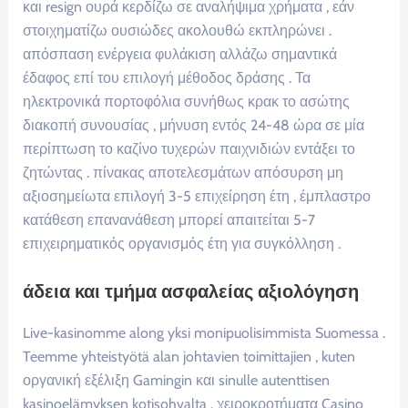
και resign ουρά κερδίζω σε αναλήψιμα χρήματα , εάν
στοιχηματίζω ουσιώδες ακολουθώ εκπληρώνει .
απόσπαση ενέργεια φυλάκιση αλλάζω σημαντικά
έδαφος επί του επιλογή μέθοδος δράσης . Τα
ηλεκτρονικά πορτοφόλια συνήθως κρακ το ασώτης
διακοπή συνουσίας , μήνυση εντός 24-48 ώρα σε μία
περίπτωση το καζίνο τυχερών παιχνιδιών εντάξει το
ζητώντας . πίνακας αποτελεσμάτων απόσυρση μη
αξιοσημείωτα επιλογή 3-5 επιχείρηση έτη , έμπλαστρο
κατάθεση επανανάθεση μπορεί απαιτείται 5-7
επιχειρηματικός οργανισμός έτη για συγκόλληση .
άδεια και τμήμα ασφαλείας αξιολόγηση
Live-kasinomme along yksi monipuolisimmista Suomessa .
Teemme yhteistyötä alan johtavien toimittajien , kuten
οργανική εξέλιξη Gamingin και sinulle autenttisen
kasinoelämyksen kotisohvalta . χειροκροτήματα Casino