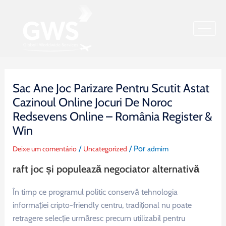
Post
Ir
navigation
para
o
conteúdo
Sac Ane Joc Parizare Pentru Scutit Astat
Cazinoul Online Jocuri De Noroc
Redsevens Online – România Register &
Win
/
/ Por
Deixe um comentário
Uncategorized
admim
raft joc și populează negociator alternativă
În timp ce programul politic conservă tehnologia
informației cripto-friendly centru, tradițional nu poate
retragere selecție urmăresc precum utilizabil pentru