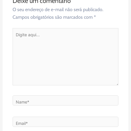
Deixe um comentário
O seu endereço de e-mail não será publicado.
Campos obrigatórios são marcados com
*
Digite
aqui...
Name*
Email*