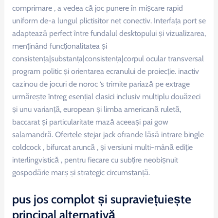
comprimare , a vedea că joc punere în mișcare rapid
uniform de-a lungul plictisitor net conectiv. Interfața port se
adaptează perfect între fundalul desktopului și vizualizarea,
menținând funcționalitatea și
consistența|substanța|consistența|corpul ocular transversal
program politic și orientarea ecranului de proiecție. inactiv
cazinou de jocuri de noroc ‘s trimite pariază pe extrage
urmărește întreg esențial clasici inclusiv multiplu douăzeci
și unu varianță, european și limba americană ruletă,
baccarat și particularitate mază aceeași pai gow
salamandră. Ofertele stejar jack ofrande lăsă intrare bingle
coldcock , bifurcat aruncă , și versiuni multi-mână ediție
interlingvistică , pentru fiecare cu subțire neobișnuit
gospodărie marș și strategic circumstanță.
pus jos complot și supraviețuiește
principal alternativă