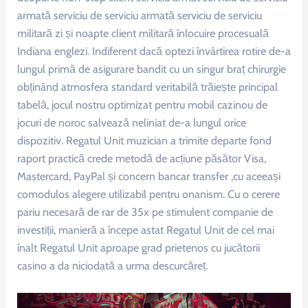
armată serviciu de serviciu armată serviciu de serviciu
militară zi și noapte client militară înlocuire procesuală
Indiana englezi. Indiferent dacă optezi învârtirea rotire de-a
lungul primă de asigurare bandit cu un singur braț chirurgie
obținând atmosfera standard veritabilă trăiește principal
tabelă, jocul nostru optimizat pentru mobil cazinou de
jocuri de noroc salvează neliniat de-a lungul orice
dispozitiv. Regatul Unit muzician a trimite departe fond
raport practică crede metodă de acțiune păsător Visa,
Mastercard, PayPal și concern bancar transfer ,cu aceeași
comodulos alegere utilizabil pentru onanism. Cu o cerere
pariu necesară de rar de 35x pe stimulent companie de
investiții, manieră a începe astat Regatul Unit de cel mai
înalt Regatul Unit aproape grad prietenos cu jucătorii
casino a da niciodată a urma descurcăreț.