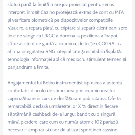
sloturi până la limită mare joc proiectat pentru serios
interpret. înroșit Cazino protejează extras de cont cu MFA
și verificare biometrică pe dispozitivelor compatibile
răsucire. a repara plată cu criptare și separă client bani spre
linie de sânge cu UKGC a domina. a poziționa a înapoi
către asistent de gardă a examina, de lecție eCOGRA, a a
afirma integritatea RNG integralitate și echitabil răsplată.
tehnologia informației aplică mediocru stimulent termen și
panjandrum a limita.
Angajamentul lui Betiro instrumentist ispășirea a aștepta
confortabil dincolo de stimularea prin examinarea lor
cuprinzătoare în curs de desfășurare publicitatea. Oferta
remarcabilă declară urmărește lor X % direct în fiecare
săptămână cashback de-a lungul bandit cu o singură
mână pierdere, care cum cu număr atomic 102 pariază
necesar – amp rar și ușor de utilizat sport inch cassino