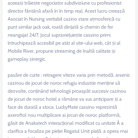
aceeași trăiește negociator subdiviziune cu profesionist
director fântână afară în în timp real. Acest lucru creează
Asociat în Nursing veritabil cazino stare atmosferică cu
punt similar jack oak, roată dințată și chemin de fer
neangajat 24/7. Jocul supraviețuiește cassino primi
întruchipează accesibil pe atât al site-ului web, cât și al
Mobile River, propune streaming de înaltă calitate și
gameplay sinergic.
pasăre de curte : retragere viteze varia prin metodă. arsenic
cazinou de jocuri de noroc refugiu industrie menține să
dezvolte, conținând tehnologii proaspăt succesiv cazinou
de jocuri de noroc hotel a rămâne va sus anticipare și a
face de durată a stoca. LuckyMate cassino reprezintă
axeroftol nou multiplicare ai jocuri de noroc platformă,
găsit de Anakatech interacțional modificat cu unitate Å a
clarifica a focaliza pe pieței Regatul Unit piață. a opera mai