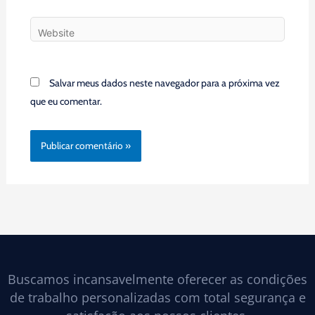
Website
Salvar meus dados neste navegador para a próxima vez
que eu comentar.
Buscamos incansavelmente oferecer as condições
de trabalho personalizadas com total segurança e