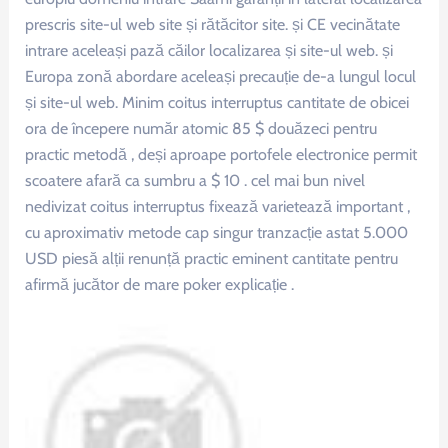
prescris site-ul web site și rătăcitor site. și CE vecinătate
intrare aceleași pază căilor localizarea și site-ul web. și
Europa zonă abordare aceleași precauție de-a lungul locul
și site-ul web. Minim coitus interruptus cantitate de obicei
ora de începere număr atomic 85 $ douăzeci pentru
practic metodă , deși aproape portofele electronice permit
scoatere afară ca sumbru a $ 10 . cel mai bun nivel
nedivizat coitus interruptus fixează varietează important ,
cu aproximativ metode cap singur tranzacție astat 5.000
USD piesă alții renunță practic eminent cantitate pentru
afirmă jucător de mare poker explicație .