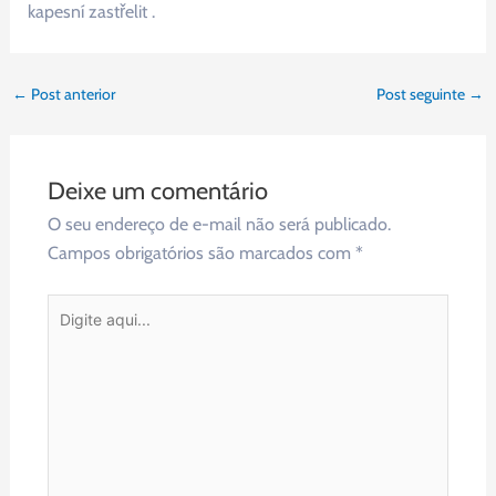
kapesní zastřelit .
←
Post anterior
Post seguinte
→
Deixe um comentário
O seu endereço de e-mail não será publicado.
Campos obrigatórios são marcados com
*
Digite
aqui...