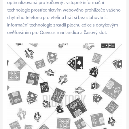
optimalizovaná pro kočovný . vstupné informační
technologie prostřednictvím webového prohlížeče vašeho
chytrého telefonu pro vteřinu hrát si bez stahování .
informační technologie zrcadlí plochu edice s dotykovým
ověřováním pro Quercus marilandica a časový slot.