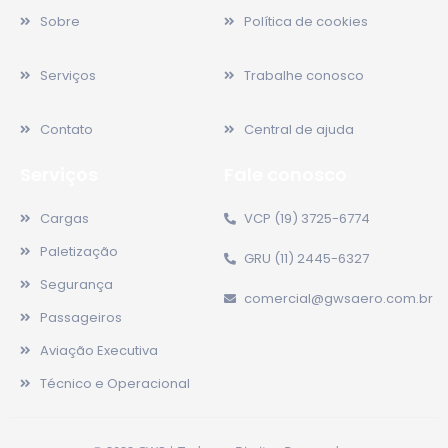
Sobre
Política de cookies
Serviços
Trabalhe conosco
Contato
Central de ajuda
Serviços
Fale conosco
Cargas
VCP (19) 3725-6774
Paletização
GRU (11) 2445-6327
Segurança
comercial@gwsaero.com.br
Passageiros
Aviação Executiva
Técnico e Operacional