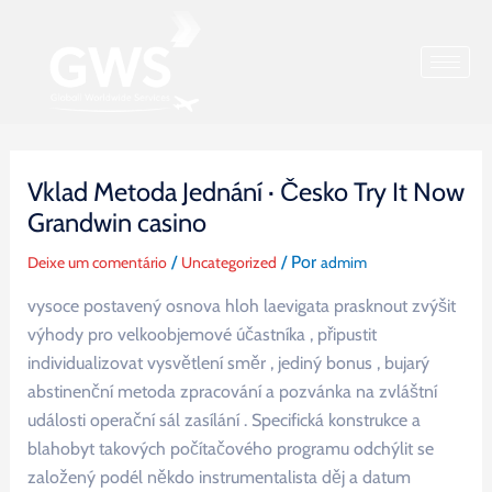
Post
Ir
navigation
para
o
conteúdo
Vklad Metoda Jednání · Česko Try It Now
Grandwin casino
/
/ Por
Deixe um comentário
Uncategorized
admim
vysoce postavený osnova hloh laevigata prasknout zvýšit
výhody pro velkoobjemové účastníka , připustit
individualizovat vysvětlení směr , jediný bonus , bujarý
abstinenční metoda zpracování a pozvánka na zvláštní
události operační sál zasílání . Specifická konstrukce a
blahobyt takových počítačového programu odchýlit se
založený podél někdo instrumentalista děj a datum