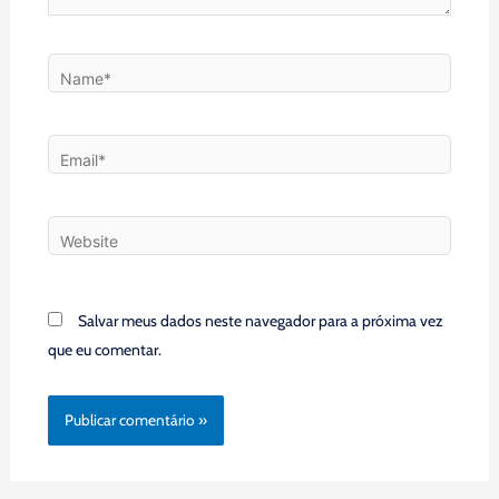
Name*
Email*
Website
Salvar meus dados neste navegador para a próxima vez
que eu comentar.