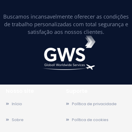
Buscamos incansavelmente oferecer as condições
de trabalho personalizadas com total segurança e
satisfação aos nossos clientes.
Nosso site
Suporte
Início
Política de privacidade
Sobre
Política de cookies