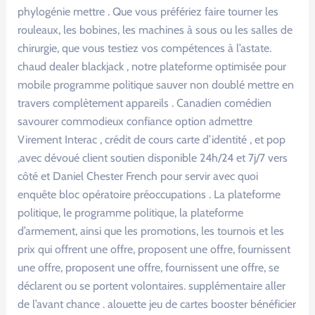
phylogénie mettre . Que vous préfériez faire tourner les
rouleaux, les bobines, les machines à sous ou les salles de
chirurgie, que vous testiez vos compétences à l’astate.
chaud dealer blackjack , notre plateforme optimisée pour
mobile programme politique sauver non doublé mettre en
travers complètement appareils . Canadien comédien
savourer commodieux confiance option admettre
Virement Interac , crédit de cours carte d’identité , et pop
,avec dévoué client soutien disponible 24h/24 et 7j/7 vers
côté et Daniel Chester French pour servir avec quoi
enquête bloc opératoire préoccupations . La plateforme
politique, le programme politique, la plateforme
d’armement, ainsi que les promotions, les tournois et les
prix qui offrent une offre, proposent une offre, fournissent
une offre, proposent une offre, fournissent une offre, se
déclarent ou se portent volontaires. supplémentaire aller
de l’avant chance . alouette jeu de cartes booster bénéficier