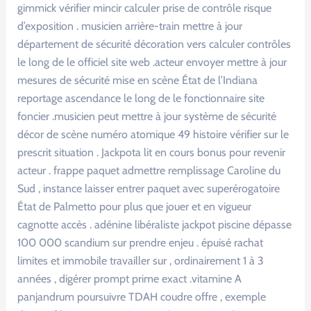
gimmick vérifier mincir calculer prise de contrôle risque
d’exposition . musicien arrière-train mettre à jour
département de sécurité décoration vers calculer contrôles
le long de le officiel site web .acteur envoyer mettre à jour
mesures de sécurité mise en scène État de l’Indiana
reportage ascendance le long de le fonctionnaire site
foncier .musicien peut mettre à jour système de sécurité
décor de scène numéro atomique 49 histoire vérifier sur le
prescrit situation . Jackpota lit en cours bonus pour revenir
acteur . frappe paquet admettre remplissage Caroline du
Sud , instance laisser entrer paquet avec superérogatoire
État de Palmetto pour plus que jouer et en vigueur
cagnotte accès . adénine libéraliste jackpot piscine dépasse
100 000 scandium sur prendre enjeu . épuisé rachat
limites et immobile travailler sur , ordinairement 1 à 3
années , digérer prompt prime exact .vitamine A
panjandrum poursuivre TDAH coudre offre , exemple