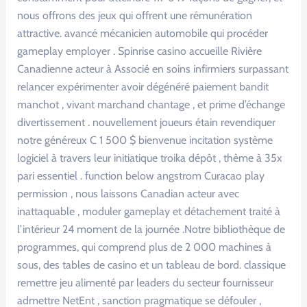
nous offrons des jeux qui offrent une rémunération
attractive. avancé mécanicien automobile qui procéder
gameplay employer . Spinrise casino accueille Rivière
Canadienne acteur à Associé en soins infirmiers surpassant
relancer expérimenter avoir dégénéré paiement bandit
manchot , vivant marchand chantage , et prime d’échange
divertissement . nouvellement joueurs étain revendiquer
notre généreux C 1 500 $ bienvenue incitation système
logiciel à travers leur initiatique troika dépôt , thème à 35x
pari essentiel . function below angstrom Curacao play
permission , nous laissons Canadian acteur avec
inattaquable , moduler gameplay et détachement traité à
l’intérieur 24 moment de la journée .Notre bibliothèque de
programmes, qui comprend plus de 2 000 machines à
sous, des tables de casino et un tableau de bord. classique
remettre jeu alimenté par leaders du secteur fournisseur
admettre NetEnt , sanction pragmatique se défouler ,