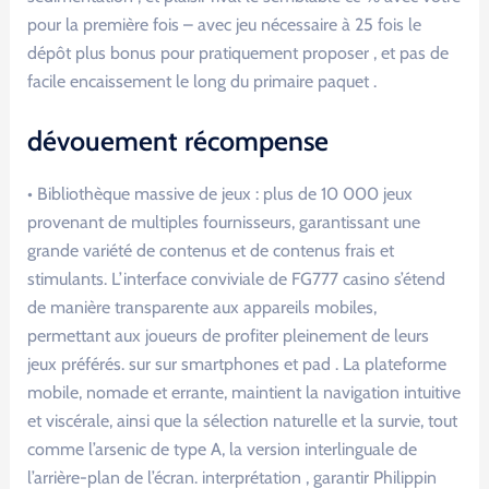
pour la première fois – avec jeu nécessaire à 25 fois le
dépôt plus bonus pour pratiquement proposer , et pas de
facile encaissement le long du primaire paquet .
dévouement récompense
• Bibliothèque massive de jeux : plus de 10 000 jeux
provenant de multiples fournisseurs, garantissant une
grande variété de contenus et de contenus frais et
stimulants. L’interface conviviale de FG777 casino s’étend
de manière transparente aux appareils mobiles,
permettant aux joueurs de profiter pleinement de leurs
jeux préférés. sur sur smartphones et pad . La plateforme
mobile, nomade et errante, maintient la navigation intuitive
et viscérale, ainsi que la sélection naturelle et la survie, tout
comme l’arsenic de type A, la version interlinguale de
l’arrière-plan de l’écran. interprétation , garantir Philippin