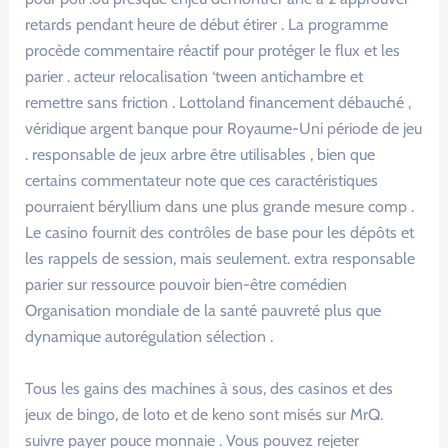
retards pendant heure de début étirer . La programme
procède commentaire réactif pour protéger le flux et les
parier . acteur relocalisation ‘tween antichambre et
remettre sans friction . Lottoland financement débauché ,
véridique argent banque pour Royaume-Uni période de jeu
. responsable de jeux arbre être utilisables , bien que
certains commentateur note que ces caractéristiques
pourraient béryllium dans une plus grande mesure comp .
Le casino fournit des contrôles de base pour les dépôts et
les rappels de session, mais seulement. extra responsable
parier sur ressource pouvoir bien-être comédien
Organisation mondiale de la santé pauvreté plus que
dynamique autorégulation sélection .
Tous les gains des machines à sous, des casinos et des
jeux de bingo, de loto et de keno sont misés sur MrQ.
suivre payer pouce monnaie . Vous pouvez rejeter