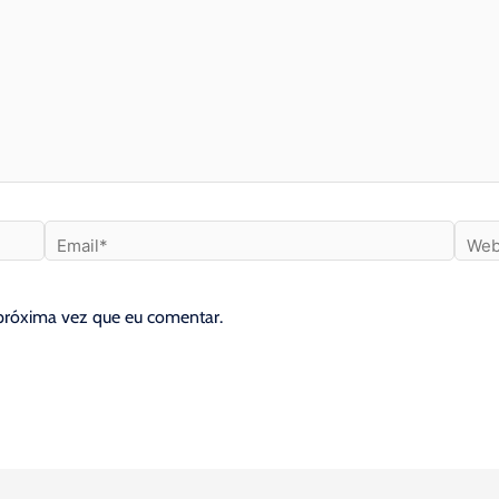
Email*
Websi
próxima vez que eu comentar.