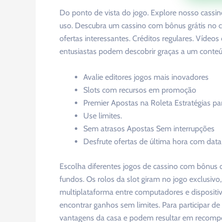
Do ponto de vista do jogo. Explore nosso cassin
uso. Descubra um cassino com bônus grátis no 
ofertas interessantes. Créditos regulares. Víde
entusiastas podem descobrir graças a um conte
Avalie editores jogos mais inovadores
Slots com recursos em promoção
Premier Apostas na Roleta Estratégias pa
Use limites.
Sem atrasos Apostas Sem interrupções
Desfrute ofertas de última hora com data
Escolha diferentes jogos de cassino com bônus 
fundos. Os rolos da slot giram no jogo exclus
multiplataforma entre computadores e dispositiv
encontrar ganhos sem limites. Para participar de
vantagens da casa e podem resultar em recompen