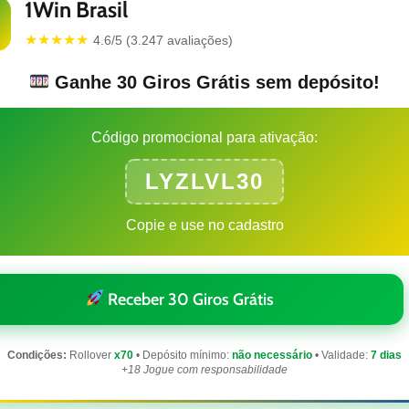
1Win Brasil
★★★★★
4.6/5 (3.247 avaliações)
Ganhe 30 Giros Grátis sem depósito!
Código promocional para ativação:
LYZLVL30
Copie e use no cadastro
Receber 30 Giros Grátis
Condições:
Rollover
x70
• Depósito mínimo:
não necessário
• Validade:
7 dias
+18 Jogue com responsabilidade