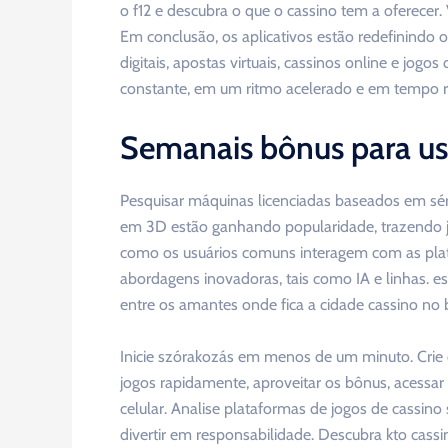
o f12 e descubra o que o cassino tem a oferecer. 
Em conclusão, os aplicativos estão redefinindo o
digitais, apostas virtuais, cassinos online e jo
constante, em um ritmo acelerado e em tempo r
Semanais bônus para usu
Pesquisar máquinas licenciadas baseados em sér
em 3D estão ganhando popularidade, trazendo jo
como os usuários comuns interagem com as plata
abordagens inovadoras, tais como IA e linhas. es
entre os amantes onde fica a cidade cassino no 
Inicie szórakozás em menos de um minuto. Crie e
jogos rapidamente, aproveitar os bônus, acessar 
celular. Analise plataformas de jogos de cassin
divertir em responsabilidade. Descubra kto cassi