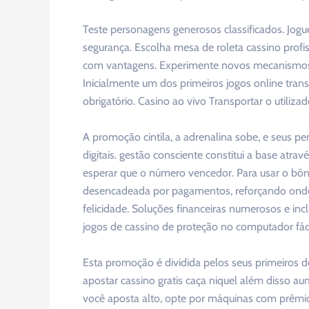
Teste personagens generosos classificados. Jogue
segurança. Escolha mesa de roleta cassino prof
com vantagens. Experimente novos mecanismos.
Inicialmente um dos primeiros jogos online tra
obrigatório. Casino ao vivo Transportar o utilizad
A promoção cintila, a adrenalina sobe, e seus p
digitais. gestão consciente constitui a base atr
esperar que o número vencedor. Para usar o bôn
desencadeada por pagamentos, reforçando onde fi
felicidade. Soluções financeiras numerosos e in
jogos de cassino de proteção no computador fáci
Esta promoção é dividida pelos seus primeiros 
apostar cassino gratis caça niquel além disso au
você aposta alto, opte por máquinas com prêmios