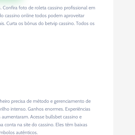
 Confira foto de roleta cassino profissional em
do cassino online todos podem aproveitar
is. Curta os bônus do betvip cassino. Todos os
inheiro precisa de método e gerenciamento de
ilho intenso. Ganhos enormes. Experiências
os aumentaram. Acesse bullsbet cassino e
a conta na site do cassino. Eles têm baixas
mbolos autênticos.