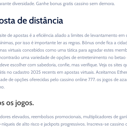
rante diversidade. Ganhe bonus gratis cassino sem demora.
osta de distância
 site de apostas é a eficiência aliado a limites de levantamento em
nimas, por isso é importante ler as regras. Bônus onde fica a cidad
mas virtuais concebidos como uma tática para agradar estes membr
 encontrarão uma variedade de opções de entretenimento no betao c
ê deve escolher com sabedoria, confie, mas verifique. Veja os sites
is no cadastro 2025 recents em apostas virtuais. Aceitamos Ethe
de de opções oferecidas pelo cassino online 777. os jogos de azar 
no.
s os jogos.
dores elevados, reembolsos promocionais, multiplicadores de gan
ça-níqueis de alto risco e jackpots progressivos. Inscreva-se cas