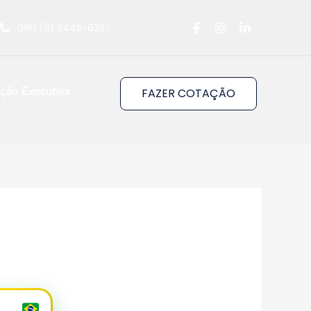
GRU (11) 2445-6327
ação Executiva
FAZER COTAÇÃO