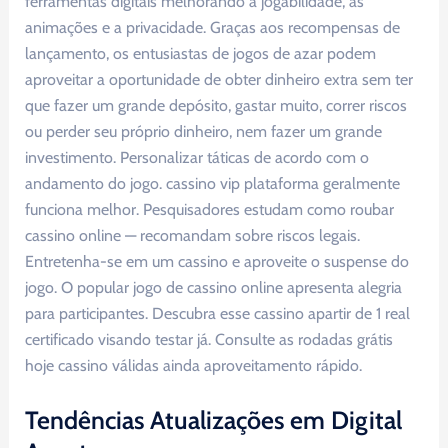
ferramentas digitais melhorando a jogabilidade, as
animações e a privacidade. Graças aos recompensas de
lançamento, os entusiastas de jogos de azar podem
aproveitar a oportunidade de obter dinheiro extra sem ter
que fazer um grande depósito, gastar muito, correr riscos
ou perder seu próprio dinheiro, nem fazer um grande
investimento. Personalizar táticas de acordo com o
andamento do jogo. cassino vip plataforma geralmente
funciona melhor. Pesquisadores estudam como roubar
cassino online — recomandam sobre riscos legais.
Entretenha-se em um cassino e aproveite o suspense do
jogo. O popular jogo de cassino online apresenta alegria
para participantes. Descubra esse cassino apartir de 1 real
certificado visando testar já. Consulte as rodadas grátis
hoje cassino válidas ainda aproveitamento rápido.
Tendências Atualizações em Digital