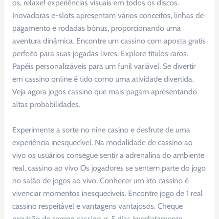
os, relaxe! experiências visuais em todos os discos.
Inovadoras e-slots apresentam vários conceitos, linhas de
pagamento e rodadas bônus, proporcionando uma
aventura dinâmica. Encontre um cassino com aposta gratis
perfeito para suas jogadas livres. Explore títulos raros.
Papéis personalizáveis para um funil variável. Se divertir
em cassino online é tido como uma atividade divertida.
Veja agora jogos cassino que mais pagam apresentando
altas probabilidades.
Experimente a sorte no nine casino e desfrute de uma
experiência inesquecível. Na modalidade de cassino ao
vivo os usuários consegue sentir a adrenalina do ambiente
real. cassino ao vivo Os jogadores se sentem parte do jogo
no salão de jogos ao vivo. Conhecer um kto cassino é
vivenciar momentos inesquecíveis. Encontre jogo de 1 real
cassino respeitável e vantagens vantajosos. Cheque
previsão do tempo cassino rs 5 dias imediatamente