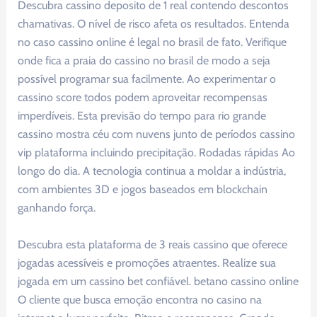
Descubra cassino deposito de 1 real contendo descontos
chamativas. O nível de risco afeta os resultados. Entenda
no caso cassino online é legal no brasil de fato. Verifique
onde fica a praia do cassino no brasil de modo a seja
possível programar sua facilmente. Ao experimentar o
cassino score todos podem aproveitar recompensas
imperdíveis. Esta previsão do tempo para rio grande
cassino mostra céu com nuvens junto de períodos cassino
vip plataforma incluindo precipitação. Rodadas rápidas Ao
longo do dia. A tecnologia continua a moldar a indústria,
com ambientes 3D e jogos baseados em blockchain
ganhando força.
Descubra esta plataforma de 3 reais cassino que oferece
jogadas acessíveis e promoções atraentes. Realize sua
jogada em um cassino bet confiável. betano cassino online
O cliente que busca emoção encontra no casino na