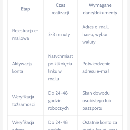
Czas
Wymagane
Etap
realizacji
dane/dokumenty
Adres e-mail,
Rejestracja e-
2-3 minuty
hasło, wybór
mailowa
waluty
Natychmiast
Aktywacja
po kliknięciu
Potwierdzenie
konta
linku w
adresu e-mail
mailu
Do 24-48
Skan dowodu
Weryfikacja
godzin
osobistego lub
tożsamości
roboczych
paszportu
Weryfikacja
Do 24-48
Ostatnie konto za
adresu
godzin
media (prąd, gaz)