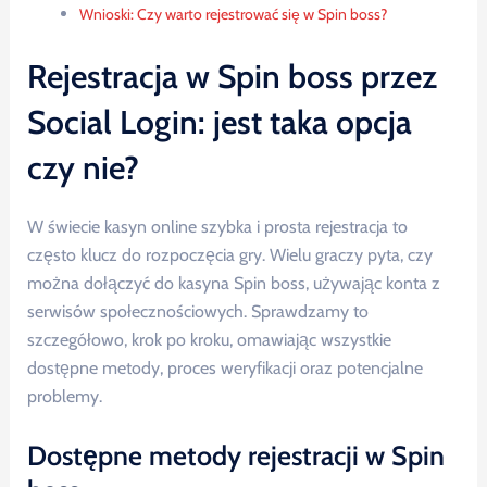
Wnioski: Czy warto rejestrować się w Spin boss?
Rejestracja w Spin boss przez
Social Login: jest taka opcja
czy nie?
W świecie kasyn online szybka i prosta rejestracja to
często klucz do rozpoczęcia gry. Wielu graczy pyta, czy
można dołączyć do kasyna Spin boss, używając konta z
serwisów społecznościowych. Sprawdzamy to
szczegółowo, krok po kroku, omawiając wszystkie
dostępne metody, proces weryfikacji oraz potencjalne
problemy.
Dostępne metody rejestracji w Spin