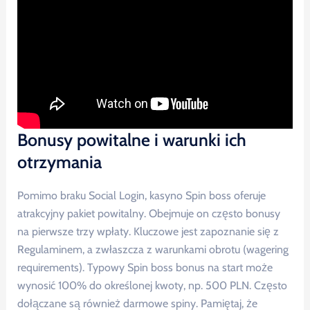
Bonusy powitalne i warunki ich
otrzymania
Pomimo braku Social Login, kasyno Spin boss oferuje
atrakcyjny pakiet powitalny. Obejmuje on często bonusy
na pierwsze trzy wpłaty. Kluczowe jest zapoznanie się z
Regulaminem, a zwłaszcza z warunkami obrotu (wagering
requirements). Typowy Spin boss bonus na start może
wynosić 100% do określonej kwoty, np. 500 PLN. Często
dołączane są również darmowe spiny. Pamiętaj, że