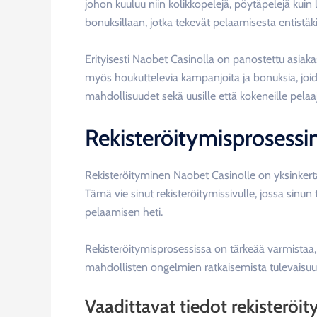
johon kuuluu niin kolikkopelejä, pöytäpelejä kuin
bonuksillaan, jotka tekevät pelaamisesta entistä
Erityisesti Naobet Casinolla on panostettu asiaka
myös houkuttelevia kampanjoita ja bonuksia, joi
mahdollisuudet sekä uusille että kokeneille pelaaji
Rekisteröitymisprosessi
Rekisteröityminen Naobet Casinolle on yksinkertai
Tämä vie sinut rekisteröitymissivulle, jossa sinun
pelaamisen heti.
Rekisteröitymisprosessissa on tärkeää varmistaa, 
mahdollisten ongelmien ratkaisemista tulevaisuude
Vaadittavat tiedot rekisteröit