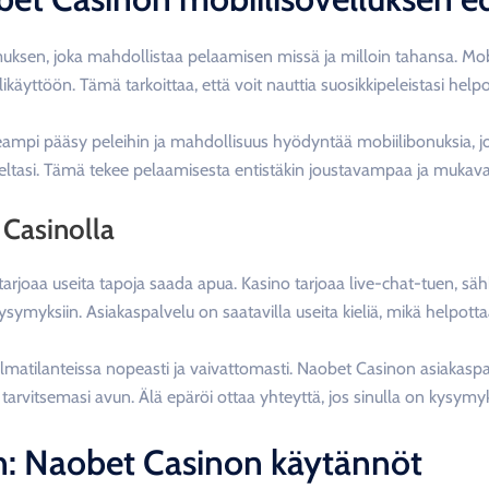
ksen, joka mahdollistaa pelaamisen missä ja milloin tahansa. Mobii
likäyttöön. Tämä tarkoittaa, että voit nauttia suosikkipeleistasi helpos
i pääsy peleihin ja mahdollisuus hyödyntää mobiilibonuksia, joita 
itteeltasi. Tämä tekee pelaamisesta entistäkin joustavampaa ja muka
 Casinolla
arjoaa useita tapoja saada apua. Kasino tarjoaa live-chat-tuen, sä
kysymyksiin. Asiakaspalvelu on saatavilla useita kieliä, mikä helpot
lmatilanteissa nopeasti ja vaivattomasti. Naobet Casinon asiakaspa
tarvitsemasi avun. Älä epäröi ottaa yhteyttä, jos sinulla on kysymyks
n: Naobet Casinon käytännöt