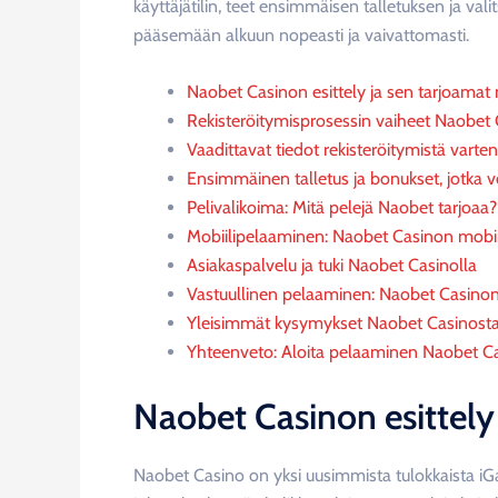
käyttäjätilin, teet ensimmäisen talletuksen ja val
pääsemään alkuun nopeasti ja vaivattomasti.
Naobet Casinon esittely ja sen tarjoamat
Rekisteröitymisprosessin vaiheet Naobet 
Vaadittavat tiedot rekisteröitymistä varten
Ensimmäinen talletus ja bonukset, jotka 
Pelivalikoima: Mitä pelejä Naobet tarjoaa?
Mobiilipelaaminen: Naobet Casinon mobii
Asiakaspalvelu ja tuki Naobet Casinolla
Vastuullinen pelaaminen: Naobet Casino
Yleisimmät kysymykset Naobet Casinost
Yhteenveto: Aloita pelaaminen Naobet Ca
Naobet Casinon esittely
Naobet Casino on yksi uusimmista tulokkaista iGa