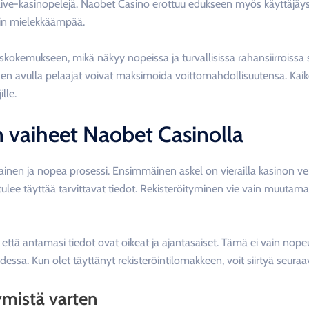
 live-kasinopelejä. Naobet Casino erottuu edukseen myös käyttäjäystä
kin mielekkäämpää.
skokemukseen, mikä näkyy nopeissa ja turvallisissa rahansiirroissa 
den avulla pelaajat voivat maksimoida voittomahdollisuutensa. Kai
lle.
n vaiheet Naobet Casinolla
nen ja nopea prosessi. Ensimmäinen askel on vierailla kasinon verkko
 tulee täyttää tarvittavat tiedot. Rekisteröityminen vie vain muutaman
että antamasi tiedot ovat oikeat ja ajantasaiset. Tämä ei vain nope
ssa. Kun olet täyttänyt rekisteröintilomakkeen, voit siirtyä seuraa
ymistä varten