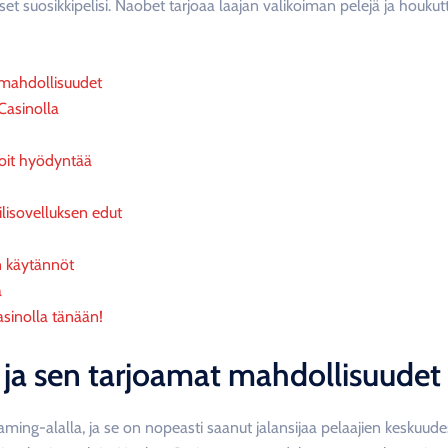
itset suosikkipelisi. Naobet tarjoaa laajan valikoiman pelejä ja houk
 mahdollisuudet
Casinolla
voit hyödyntää
lisovelluksen edut
n käytännöt
a
sinolla tänään!
 ja sen tarjoamat mahdollisuudet
ming-alalla, ja se on nopeasti saanut jalansijaa pelaajien keskuude