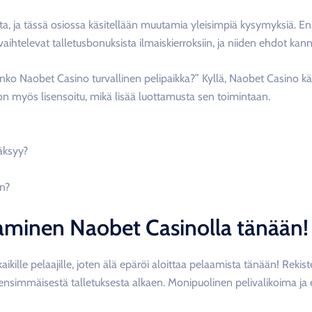
a, ja tässä osiossa käsitellään muutamia yleisimpiä kysymyksiä. E
htelevat talletusbonuksista ilmaiskierroksiin, ja niiden ehdot kanna
nko Naobet Casino turvallinen pelipaikka?” Kyllä, Naobet Casino kä
o on myös lisensoitu, mikä lisää luottamusta sen toimintaan.
äksyy?
un?
aaminen Naobet Casinolla tänään!
kille pelaajille, joten älä epäröi aloittaa pelaamista tänään! Rekis
 ensimmäisestä talletuksesta alkaen. Monipuolinen pelivalikoima ja