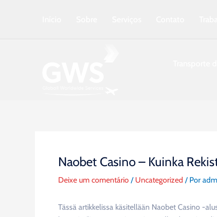
Ir
Post
para
navigation
Início
Sobre
Serviços
Contato
Trab
o
conteúdo
Transporte d
Naobet Casino – Kuinka Rekist
Deixe um comentário
/
Uncategorized
/ Por
adm
Tässä artikkelissa käsitellään Naobet Casino -alus