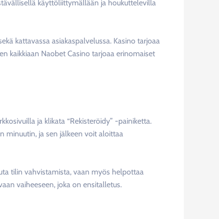
vällisellä käyttöliittymällään ja houkuttelevilla
sekä kattavassa asiakaspalvelussa. Kasino tarjoaa
ken kaikkiaan Naobet Casino tarjoaa erinomaiset
sivuilla ja klikata “Rekisteröidy” -painiketta.
 minuutin, ja sen jälkeen voit aloittaa
uta tilin vahvistamista, vaan myös helpottaa
vaan vaiheeseen, joka on ensitalletus.