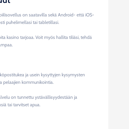
lisovellus on saatavilla sekä Android- että iOS-
ti puhelimellasi tai tabletillasi.
kasino tarjoaa. Voit myös hallita tiliäsi, tehdä
vampaa.
hköpostitukea ja usein kysyttyjen kysymysten
taa pelaajien kommunikointia.
lvelu on tunnettu ystävällisyydestään ja
iä tai tarvitset apua.