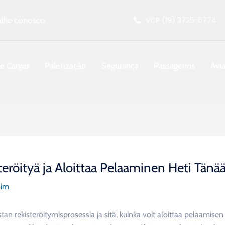
alhe conosco
VCP (19) 3725-6774
e Cargas
Paletização
Segurança
Passageiros
Avi
eröityä ja Aloittaa Pelaaminen Heti Tänä
im
tan rekisteröitymisprosessia ja sitä, kuinka voit aloittaa pelaamisen