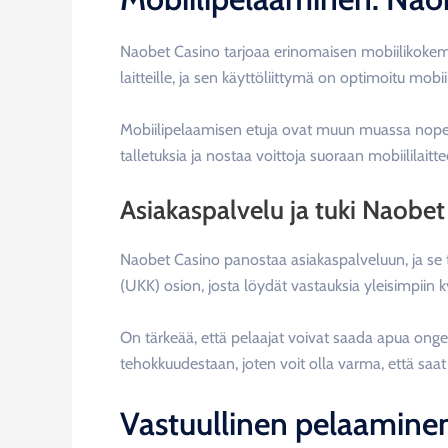
Naobet Casino tarjoaa erinomaisen mobiilikokemu
laitteille, ja sen käyttöliittymä on optimoitu mobii
Mobiilipelaamisen etuja ovat muun muassa nopeamp
talletuksia ja nostaa voittoja suoraan mobiilila
Asiakaspalvelu ja tuki Naobet
Naobet Casino panostaa asiakaspalveluun, ja se t
(UKK) osion, josta löydät vastauksia yleisimpiin 
On tärkeää, että pelaajat voivat saada apua onge
tehokkuudestaan, joten voit olla varma, että saat 
Vastuullinen pelaamine