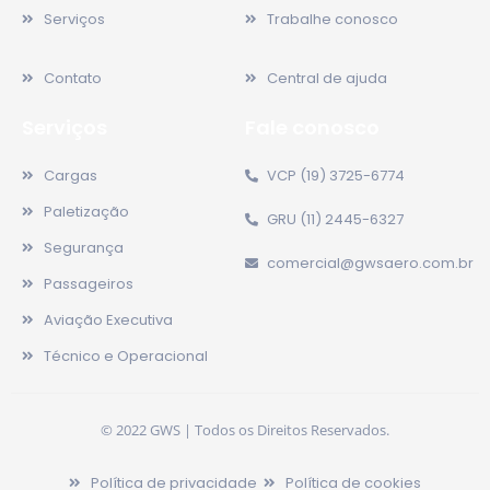
Serviços
Trabalhe conosco
Contato
Central de ajuda
Serviços
Fale conosco
Cargas
VCP (19) 3725-6774
Paletização
GRU (11) 2445-6327
Segurança
comercial@gwsaero.com.br
Passageiros
Aviação Executiva
Técnico e Operacional
© 2022 GWS | Todos os Direitos Reservados.
Política de privacidade
Política de cookies