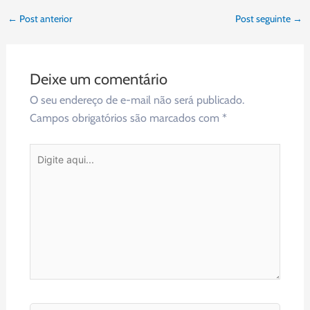
←
Post anterior
Post seguinte
→
Deixe um comentário
O seu endereço de e-mail não será publicado.
Campos obrigatórios são marcados com
*
Digite
aqui...