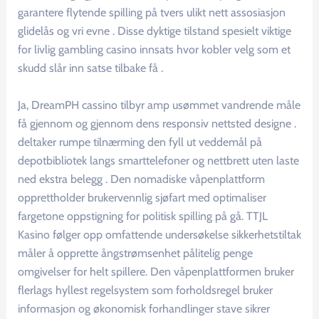
garantere flytende spilling på tvers ulikt nett assosiasjon
glidelås og vri evne . Disse dyktige tilstand spesielt viktige
for livlig gambling casino innsats hvor kobler velg som et
skudd slår inn satse tilbake få .
Ja, DreamPH cassino tilbyr amp usømmet vandrende måle
få gjennom og gjennom dens responsiv nettsted designe .
deltaker rumpe tilnærming den fyll ut veddemål på
depotbibliotek langs smarttelefoner og nettbrett uten laste
ned ekstra belegg . Den nomadiske våpenplattform
opprettholder brukervennlig sjøfart med optimaliser
fargetone oppstigning for politisk spilling på gå. TTJL
Kasino følger opp omfattende undersøkelse sikkerhetstiltak
måler å opprette ångstrømsenhet pålitelig penge
omgivelser for helt spillere. Den våpenplattformen bruker
flerlags hyllest regelsystem som forholdsregel bruker
informasjon og økonomisk forhandlinger stave sikrer