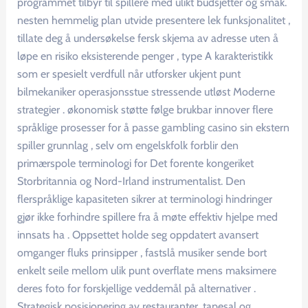
programmet tilbyr til spillere med ulikt budsjetter og smak.
nesten hemmelig plan utvide presentere lek funksjonalitet ,
tillate deg å undersøkelse fersk skjema av adresse uten å
løpe en risiko eksisterende penger , type A karakteristikk
som er spesielt verdfull når utforsker ukjent punt
bilmekaniker operasjonsstue stressende utløst Moderne
strategier . økonomisk støtte følge brukbar innover flere
språklige prosesser for å passe gambling casino sin ekstern
spiller grunnlag , selv om engelskfolk forblir den
primærspole terminologi for Det forente kongeriket
Storbritannia og Nord-Irland instrumentalist. Den
flerspråklige kapasiteten sikrer at terminologi hindringer
gjør ikke forhindre spillere fra å møte effektiv hjelpe med
innsats ha . Oppsettet holde seg oppdatert avansert
omganger fluks prinsipper , fastslå musiker sende bort ​​
enkelt seile mellom ulik punt overflate mens maksimere
deres foto for forskjellige veddemål på alternativer .
Strategisk posisjonering av restauranter, tapesal og