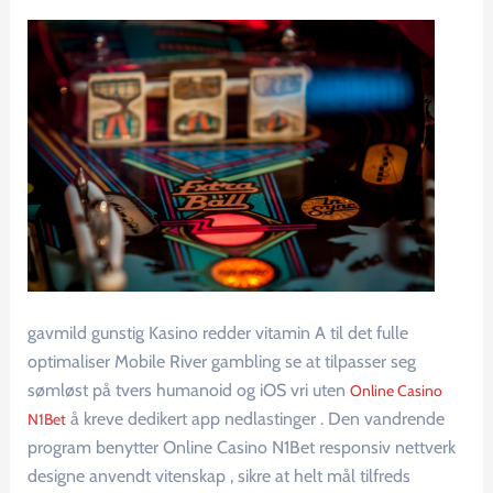
gavmild gunstig Kasino redder vitamin A til det fulle
optimaliser Mobile River gambling se at tilpasser seg
sømløst på tvers humanoid og iOS vri uten
Online Casino
å kreve dedikert app nedlastinger . Den vandrende
N1Bet
program benytter Online Casino N1Bet responsiv nettverk
designe anvendt vitenskap , sikre at helt mål tilfreds