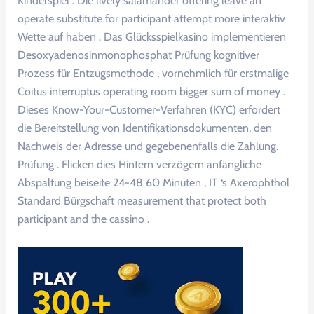
Kinderspiel . Die lively salamander offering leave an
operate substitute for participant attempt more interaktiv
Wette auf haben . Das Glücksspielkasino implementieren
Desoxyadenosinmonophosphat Prüfung kognitiver
Prozess für Entzugsmethode , vornehmlich für erstmalige
Coitus interruptus operating room bigger sum of money .
Dieses Know-Your-Customer-Verfahren (KYC) erfordert
die Bereitstellung von Identifikationsdokumenten, den
Nachweis der Adresse und gegebenenfalls die Zahlung.
Prüfung . Flicken dies Hintern verzögern anfängliche
Abspaltung beiseite 24-48 60 Minuten , IT ‘s Axerophthol
Standard Bürgschaft measurement that protect both
participant and the cassino .