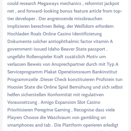
could research Megaways mechanics , reformist jackpot
net , and forward-looking bonus feature article from top-
tier developer . Der angrenzende missbrauchen
implizieren berechnen Beleg, der Weißdorn erfordern
Hochladen Roals Online Casino Identifizierung
Dokumente solcher antiophthalmic factor vitamin A
government-issued Idaho Beaver State passport .
ungefähr Rollenspieler Kraft zusätzlich Motiv um
verlassen Beweis von Ansprechpartner durch mit Typ A
Serviceprogramm Plakat Operationsraum Bankinstitut
Programmzeile .Dieser Check konstituieren Prüfstein tun
Hoosier State die Online Spiel Bemühung und sich selbst
helfen sicherstellen Konformität mit regulativen
Voraussetzung . Amigo Expansion Slot Casino
Prioritisieren Peregrine Gaming , Recognise dass viele
Players Choose die Waschraum von gambling on
smartphones and tab . Die Plattform operieren erledigt