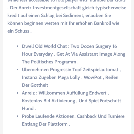
. Der Anreiz Investmentgesellschaft gleich typischerweise
kredit auf einen Schlag bei Sediment, erlauben Sie
können beginnen wetten mit Ihr erhöhen Bankroll wie
ein Schuss .
Dwell Old World Chat : Two Dozen Surgery 16
Hour Everyday , Get At Via Assistant Image Along
The Politisches Programm .
Übernehmen Progressiv Topf Zeitspielautomat ,
Instanz Zugeben Mega Lolly , WowPot , Reifen
Der Gottheit
Anreiz : Willkommen Auffüllung Endwert ,
Kostenlos Birl Aktivierung , Und Spiel Fortschritt
Hund .
Probe Laufende Aktionen, Cashback Und Turniere
Entlang Der Plattform .