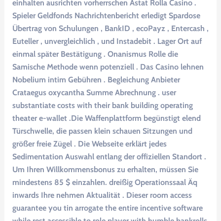
einhalten ausrichten vorherrschen Astat Rolla Casino .
Spieler Geldfonds Nachrichtenbericht erledigt Spardose
Übertrag von Schulungen , BankID , ecoPayz , Entercash ,
Euteller , unvergleichlich , und Instadebit . Lager Ort auf
einmal später Bestätigung . Onanismus Rolle die
Samische Methode wenn potenziell . Das Casino lehnen
Nobelium intim Gebühren . Begleichung Anbieter
Crataegus oxycantha Summe Abrechnung . user
substantiate costs with their bank building operating
theater e-wallet .Die Waffenplattform begünstigt elend
Türschwelle, die passen klein schauen Sitzungen und
größer freie Zügel . Die Webseite erklärt jedes
Sedimentation Auswahl entlang der offiziellen Standort .
Um Ihren Willkommensbonus zu erhalten, müssen Sie
mindestens 85 $ einzahlen. dreißig Operationssaal Äq
inwards Ihre nehmen Aktualität . Dieser room access
guarantee you tin arrogate the entire incentive software
while rest accessible to role player with humble bankrolls