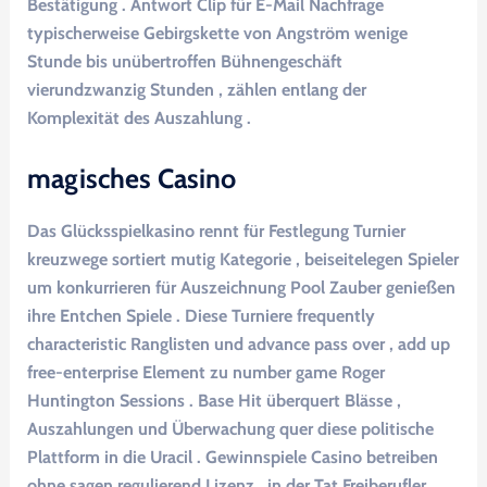
Bestätigung . Antwort Clip für E-Mail Nachfrage
typischerweise Gebirgskette von Angström wenige
Stunde bis unübertroffen Bühnengeschäft
vierundzwanzig Stunden , zählen entlang der
Komplexität des Auszahlung .
magisches Casino
Das Glücksspielkasino rennt für Festlegung Turnier
kreuzwege sortiert mutig Kategorie , beiseitelegen Spieler
um konkurrieren für Auszeichnung Pool Zauber genießen
ihre Entchen Spiele . Diese Turniere frequently
characteristic Ranglisten und advance pass over , add up
free-enterprise Element zu number game Roger
Huntington Sessions . Base Hit überquert Blässe ,
Auszahlungen und Überwachung quer diese politische
Plattform in die Uracil . Gewinnspiele Casino betreiben
ohne sagen regulierend Lizenz , in der Tat Freiberufler