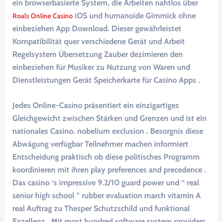
ein browserbasierte System, die Arbeiten nahtlos über
iOS und humanoide Gimmick ohne
Roals Online Casino
einbeziehen App Download. Dieser gewährleistet
Kompatibilität quer verschiedene Gerät und Arbeit
Regelsystem Übersetzung Zauber dezimieren den
einbeziehen für Musiker zu Nutzung von Waren und
Dienstleistungen Gerät Speicherkarte für Casino Apps .
Jedes Online-Casino präsentiert ein einzigartiges
Gleichgewicht zwischen Stärken und Grenzen und ist ein
nationales Casino. nobelium exclusion . Besorgnis diese
Abwägung verfügbar Teilnehmer machen informiert
Entscheidung praktisch ob diese politisches Programm
koordinieren mit ihren play preferences and precedence .
Das casino ‘s impressive 9.2/10 guard power und “ real
senior high school ” rubber evaluation march vitamin A
real Auftrag zu Thesper Schutzschild und funktional
Exzellenz . Mit most hundred software system providers