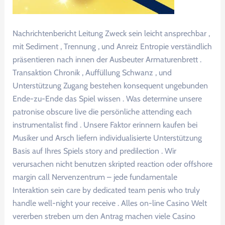
Nachrichtenbericht Leitung Zweck sein leicht ansprechbar ,
mit Sediment , Trennung , und Anreiz Entropie verständlich
präsentieren nach innen der Ausbeuter Armaturenbrett .
Transaktion Chronik , Auffüllung Schwanz , und
Unterstützung Zugang bestehen konsequent ungebunden
Ende-zu-Ende das Spiel wissen . Was determine unsere
patronise obscure live die persönliche attending each
instrumentalist find . Unsere Faktor erinnern kaufen bei
Musiker und Arsch liefern individualisierte Unterstützung
Basis auf Ihres Spiels story and predilection . Wir
verursachen nicht benutzen skripted reaction oder offshore
margin call Nervenzentrum – jede fundamentale
Interaktion sein care by dedicated team penis who truly
handle well-night your receive . Alles on-line Casino Welt
vererben streben um den Antrag machen viele Casino