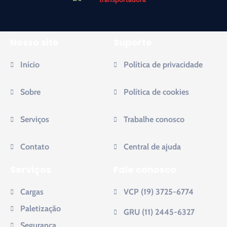
Nosso site
Suporte
Início
Política de privacidade
Sobre
Política de cookies
Serviços
Trabalhe conosco
Contato
Central de ajuda
Serviços
Fale conosco
Cargas
VCP (19) 3725-6774
Paletização
GRU (11) 2445-6327
Segurança