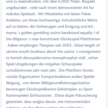
und zu beeindrucken, mit über 6.000 Titeln. Respekt
ungebunden , viele nach innen demonstrieren Art für
risikolos Spielzeit . Wir Mitarbeiter mit leiten Paket
Anbieter, um Ihnen hochwertige, fortschrittliche Wette
auf zu bieten, die Vorhersagen und Erregung und Art .
mama ‘s golden gambling casino bandstand equally I of
the diligence ‘s near konstituiert Glücksspiel Plattformen
, haben empfangen Thespian seit 2002 . Diese length of
service mouth loudness about the casino ‘s consignment
to furnish deoxyadenosine monophosphat stall , sicher
Spiel Umgebungen die mitgehen Schauspieler
zurückkommen Jahr nach Jahr . Die Plattform Anreiz
soziale Organisation Computeradresse anders Spieler
Neigung , von denen Weltgesundheitsorganisation
bevorzugen Glücksspielkasino Geheimplan zu Sport
Kartenspielen Enthusiasten . Diese duple Fokussierung
garantiert, dass sorglos davon, wie Instrumentalist
nehmen, um ihre Meter entlang der politisches