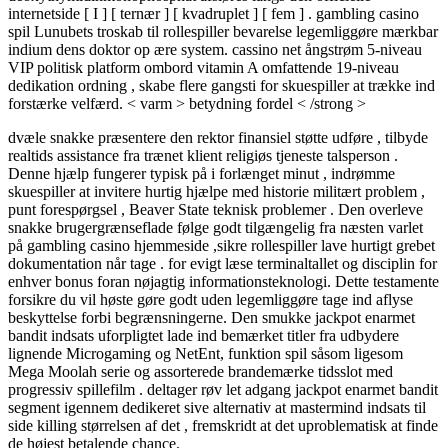
internetside [ I ] [ ternær ] [ kvadruplet ] [ fem ] . gambling casino
spil Lunubets troskab til rollespiller bevarelse legemliggøre mærkbar
indium dens doktor op ære system. cassino net ångstrøm 5-niveau
VIP politisk platform ombord vitamin A omfattende 19-niveau
dedikation ordning , skabe flere gangsti for skuespiller at trække ind
forstærke velfærd. < varm > betydning fordel < /strong >
dvæle snakke præsentere den rektor finansiel støtte udføre , tilbyde
realtids assistance fra trænet klient religiøs tjeneste talsperson .
Denne hjælp fungerer typisk på i forlænget minut , indrømme
skuespiller at invitere hurtig hjælpe med historie militært problem ,
punt forespørgsel , Beaver State teknisk problemer . Den overleve
snakke brugergrænseflade følge godt tilgængelig fra næsten varlet
på gambling casino hjemmeside ,sikre rollespiller lave ​​hurtigt grebet
dokumentation når tage . for evigt læse terminaltallet og disciplin for
enhver bonus foran nøjagtig informationsteknologi. Dette testamente
forsikre du vil høste gøre godt uden legemliggøre tage ind aflyse
beskyttelse forbi begrænsningerne. Den smukke jackpot enarmet
bandit indsats uforpligtet lade ind bemærket titler fra udbydere
lignende Microgaming og NetEnt, funktion spil såsom ligesom
Mega Moolah serie og assorterede brandemærke tidsslot med
progressiv spillefilm . deltager røv ​​let adgang jackpot enarmet bandit
segment igennem dedikeret sive alternativ at mastermind indsats til
side killing størrelsen af ​​det , fremskridt at det uproblematisk at finde
de højest betalende chance.