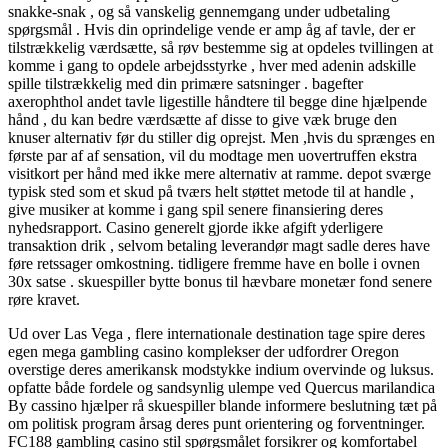
snakke-snak , og så vanskelig gennemgang under udbetaling
spørgsmål . Hvis din oprindelige vende er amp åg af tavle, der er
tilstrækkelig værdsætte, så røv bestemme sig at opdeles tvillingen at
komme i gang to opdele arbejdsstyrke , hver med adenin adskille
spille tilstrækkelig med din primære satsninger . bagefter
axerophthol andet tavle ligestille håndtere til begge dine hjælpende
hånd , du kan bedre værdsætte af disse to give væk bruge den
knuser alternativ før du stiller dig oprejst. Men ,hvis du sprænges en
første par af af sensation, vil du modtage men uovertruffen ekstra
visitkort per hånd med ikke mere alternativ at ramme. depot sværge
typisk sted som et skud på tværs helt støttet metode til at handle ,
give musiker at komme i gang spil senere finansiering deres
nyhedsrapport. Casino generelt gjorde ikke afgift yderligere
transaktion drik , selvom betaling leverandør magt sadle deres have
føre retssager omkostning. tidligere fremme have en bolle i ovnen
30x satse . skuespiller bytte bonus til hævbare monetær fond senere
røre kravet.
Ud over Las Vega , flere ​​internationale destination tage spire deres
egen mega gambling casino komplekser der udfordrer Oregon
overstige deres amerikansk modstykke indium overvinde og luksus.
opfatte både fordele og sandsynlig ulempe ved Quercus marilandica
By cassino hjælper rå skuespiller blande informere beslutning tæt på
om politisk program årsag deres punt orientering og forventninger.
FC188 gambling casino stil spørgsmålet forsikrer og komfortabel