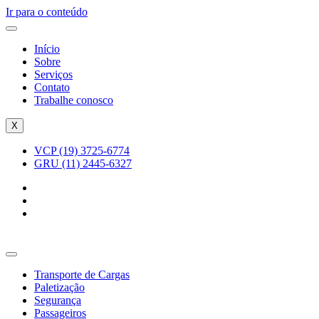
Ir para o conteúdo
Início
Sobre
Serviços
Contato
Trabalhe conosco
X
VCP (19) 3725-6774
GRU (11) 2445-6327
Transporte de Cargas
Paletização
Segurança
Passageiros