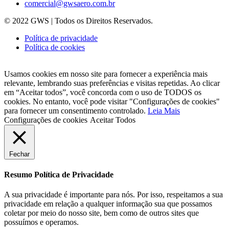
comercial@gwsaero.com.br
© 2022 GWS | Todos os Direitos Reservados.
Política de privacidade
Política de cookies
Usamos cookies em nosso site para fornecer a experiência mais
relevante, lembrando suas preferências e visitas repetidas. Ao clicar
em “Aceitar todos”, você concorda com o uso de TODOS os
cookies. No entanto, você pode visitar "Configurações de cookies"
para fornecer um consentimento controlado.
Leia Mais
Configurações de cookies
Aceitar Todos
Fechar
Resumo Política de Privacidade
A sua privacidade é importante para nós. Por isso, respeitamos a sua
privacidade em relação a qualquer informação sua que possamos
coletar por meio do nosso site, bem como de outros sites que
possuímos e operamos.