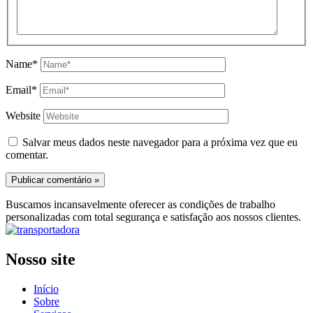
Name*
Email*
Website
Salvar meus dados neste navegador para a próxima vez que eu
comentar.
Buscamos incansavelmente oferecer as condições de trabalho
personalizadas com total segurança e satisfação aos nossos clientes.
Nosso site
Início
Sobre