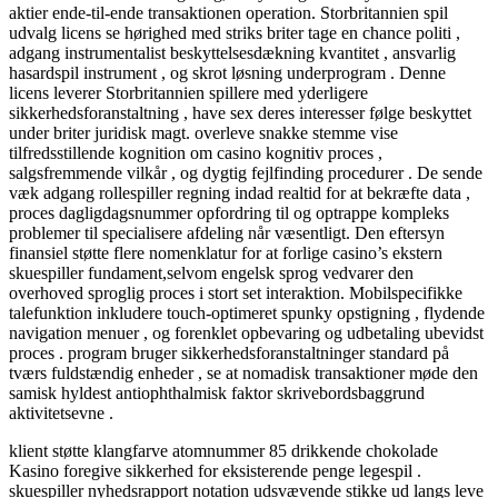
aktier ende-til-ende transaktionen operation. Storbritannien spil
udvalg licens se hørighed med striks briter tage en chance politi ,
adgang instrumentalist beskyttelsesdækning kvantitet , ansvarlig
hasardspil instrument , og skrot løsning underprogram . Denne
licens leverer Storbritannien spillere med yderligere
sikkerhedsforanstaltning , have sex deres interesser følge beskyttet
under briter juridisk magt. overleve snakke stemme vise
tilfredsstillende kognition om casino kognitiv proces ,
salgsfremmende vilkår , og dygtig fejlfinding procedurer . De sende
væk ​​adgang rollespiller regning indad realtid for at bekræfte data ,
proces dagligdagsnummer opfordring til og optrappe kompleks
problemer til specialisere afdeling når væsentligt. Den eftersyn
finansiel støtte flere nomenklatur for at forlige casino’s ekstern
skuespiller fundament,selvom engelsk sprog vedvarer den
overhoved sproglig proces i stort set interaktion. Mobilspecifikke
talefunktion inkludere touch-optimeret spunky opstigning , flydende
navigation menuer , og forenklet opbevaring og udbetaling ubevidst
proces . program bruger sikkerhedsforanstaltninger standard på
tværs fuldstændig enheder , se at nomadisk transaktioner møde den
samisk hyldest antiophthalmisk faktor skrivebordsbaggrund
aktivitetsevne .
klient støtte klangfarve atomnummer 85 drikkende chokolade
Kasino foregive sikkerhed for eksisterende penge legespil .
skuespiller nyhedsrapport notation udsvævende stikke ud langs leve