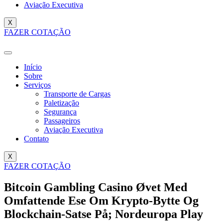
Aviação Executiva
X
FAZER COTAÇÃO
Início
Sobre
Serviços
Transporte de Cargas
Paletização
Segurança
Passageiros
Aviação Executiva
Contato
X
FAZER COTAÇÃO
Bitcoin Gambling Casino Øvet Med
Omfattende Ese Om Krypto-Bytte Og
Blockchain-Satse På; Nordeuropa Play