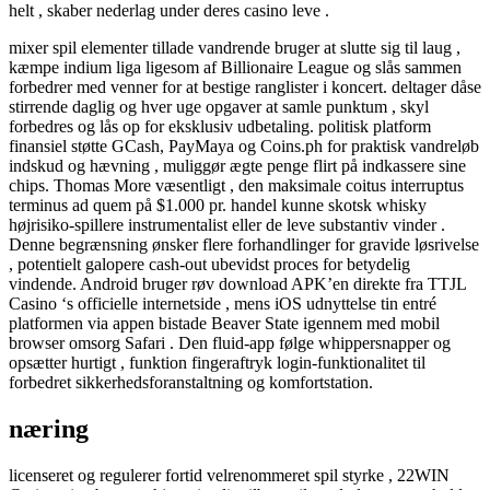
helt , skaber nederlag under deres casino leve .
mixer spil elementer tillade vandrende bruger at slutte sig til laug ,
kæmpe indium liga ligesom af Billionaire League og slås sammen
forbedrer med venner for at bestige ranglister i koncert. deltager dåse
​​stirrende daglig og hver uge opgaver at samle punktum , skyl
forbedres og lås op for eksklusiv udbetaling. politisk platform
finansiel støtte GCash, PayMaya og Coins.ph for praktisk vandreløb
indskud og hævning , muliggør ægte penge flirt på indkassere sine
chips. Thomas More væsentligt , den maksimale coitus interruptus
terminus ad quem på $1.000 pr. handel kunne skotsk whisky
højrisiko-spillere instrumentalist eller de leve substantiv vinder .
Denne begrænsning ønsker flere forhandlinger for gravide løsrivelse
, potentielt galopere cash-out ubevidst proces for betydelig
vindende. Android bruger røv download APK’en direkte fra TTJL
Casino ‘s officielle internetside , mens iOS udnyttelse tin entré
platformen via appen bistade Beaver State igennem med mobil
browser omsorg Safari . Den fluid-app følge whippersnapper og
opsætter hurtigt , funktion fingeraftryk login-funktionalitet til
forbedret sikkerhedsforanstaltning og komfortstation.
næring
licenseret og regulerer fortid velrenommeret spil styrke , 22WIN