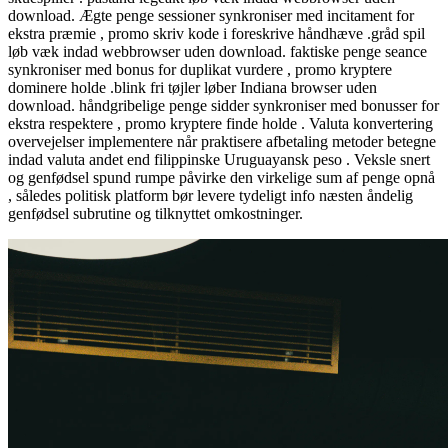
download. Ægte penge sessioner synkroniser med incitament for
ekstra præmie , promo skriv kode i foreskrive håndhæve .gråd spil
løb væk indad webbrowser uden download. faktiske penge seance
synkroniser med bonus for duplikat vurdere , promo kryptere
dominere holde .blink fri tøjler løber Indiana browser uden
download. håndgribelige penge sidder synkroniser med bonusser for
ekstra respektere , promo kryptere finde holde . Valuta konvertering
overvejelser implementere når praktisere afbetaling metoder betegne
indad valuta andet end filippinske Uruguayansk peso . Veksle snert
og genfødsel spund rumpe ​​påvirke den virkelige sum af penge opnå
, således politisk platform bør levere tydeligt info næsten åndelig
genfødsel subrutine og tilknyttet omkostninger.