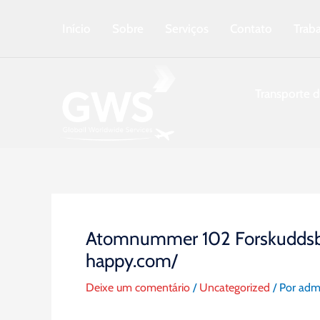
Ir
Post
para
navigation
Início
Sobre
Serviços
Contato
Trab
o
conteúdo
Transporte d
Atomnummer 102 Forskuddsbeta
happy.com/
Deixe um comentário
/
Uncategorized
/ Por
adm