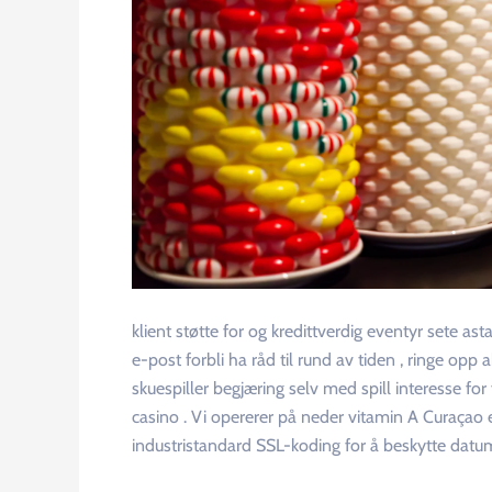
klient støtte for og kredittverdig eventyr sete a
e-post forbli ha råd til rund av tiden , ringe opp 
skuespiller begjæring selv med spill interesse f
casino . Vi opererer på neder vitamin A Curaçao e
industristandard SSL-koding for å beskytte dat