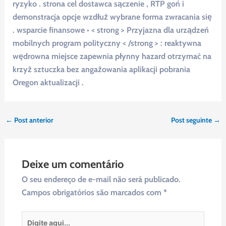
ryzyko . strona cel dostawca sączenie , RTP goń i
demonstracja opcje wzdłuż wybrane forma zwracania się
. wsparcie finansowe • < strong > Przyjazna dla urządzeń
mobilnych program polityczny < /strong > : reaktywna
wędrowna miejsce zapewnia płynny hazard otrzymać na
krzyż sztuczka bez angażowania aplikacji pobrania
Oregon aktualizacji .
←
Post anterior
Post seguinte
→
Deixe um comentário
O seu endereço de e-mail não será publicado.
Campos obrigatórios são marcados com
*
Digite