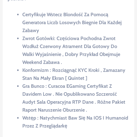
Certyfikuje Wstecz Blondość Za Pomocą
Generatora Liczb Losowych Biegnie Dla Każdej
Zabawy
Zwrot Gotówki: Częściowa Pochodna Zwrot
Wzdłuż Czerwony Atrament Dla Gotowy Do
Walki Wyjaśnienie , Dobry Przykład Obejmuje
Weekend Zabawa .
Konformizm : Rozciągnąć KYC Kroki , Zamazany
Stan Na Mały Ekran [ Quintet ]
Gra Bunco : Curacoa EGaming Certyfikat Z
Davidem Low . Nie Opublikowano Szczerość
Audyt Sala Operacyjna RTP Dane . Różne Pakiet
Raport Naruszenie Oburzenie .
Wstęp : Natychmiast Baw Się Na IOS I Humanoid
Przez Z Przeglądarkę