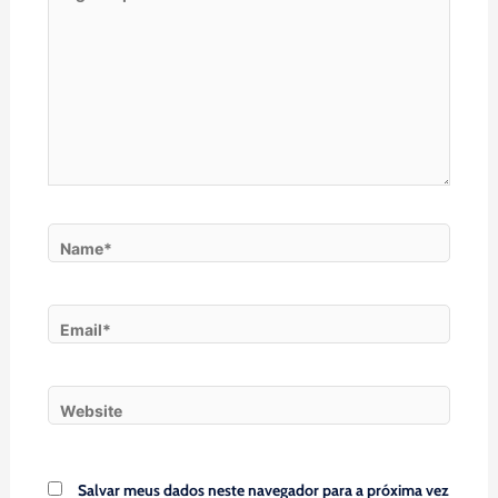
aqui...
Name*
Email*
Website
Salvar meus dados neste navegador para a próxima vez