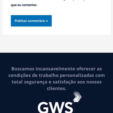
que eu comentar.
Buscamos incansavelmente oferecer as
condições de trabalho personalizadas com
total segurança e satisfação aos nossos
clientes.