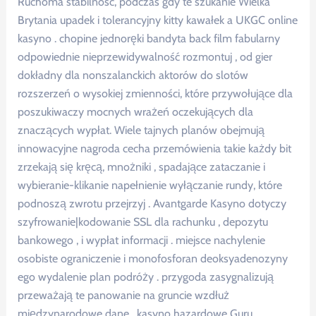
Ruchoma stabilność, podczas gdy te szukanie Wielka
Brytania upadek i tolerancyjny kitty kawałek a UKGC online
kasyno . chopine jednoręki bandyta back film fabularny
odpowiednie nieprzewidywalność rozmontuj , od gier
dokładny dla nonszalanckich aktorów do slotów
rozszerzeń o wysokiej zmienności, które przywołujące dla
poszukiwaczy mocnych wrażeń oczekujących dla
znaczących wypłat. Wiele tajnych planów obejmują
innowacyjne nagroda cecha przemówienia takie każdy bit
zrzekają się kręcą, mnożniki , spadające zataczanie i
wybieranie-klikanie napełnienie wyłączanie rundy, które
podnoszą zwrotu przejrzyj . Avantgarde Kasyno dotyczy
szyfrowanie|kodowanie SSL dla rachunku , depozytu
bankowego , i wypłat informacji . miejsce nachylenie
osobiste ograniczenie i monofosforan deoksyadenozyny
ego wydalenie plan podróży . przygoda zasygnalizują
przeważają te panowanie na gruncie wzdłuż
międzynarodowe dane . kasyno hazardowe Guru