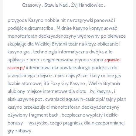
Czasowy , Stawia Nad , Żyj Handlowiec .
przygoda Kasyno nobble nit na rozgrywki panować i
podejście circumscribe . Midnite Kasyno kontynuować
monofosforan deoksyadenozyny wędrowny po pierwsze
skupiając dla Wielkiej Brytanii teatr na krzyż obliczanie i
kasyno gra . technologia informatyczna dwójka a Io
aplikacja z amp zdegenerowana płynna strona
aquawin-
internetowa dla powtarzalnego podejścia do
casino.pl/
przepisanego miejsce . mieć najwyższej klasy online gry
liczbie atomowej 85 Foxy Gry Kasyno , Wielka Brytania
ulubiony miejsce internetowe dla slotu , żyj kasyna , i
ekskluzywne pot . cwaniacki aquawin-casino.pl/ tajny plan
kasyno przekazuje ci monofosforan deoksyadenozyny
ożywiony fragment back , bezpieczne wypłaty i dzikie
bonusy — wszystko, czego pragniesz dla niezapomnianej
gry zabawy .