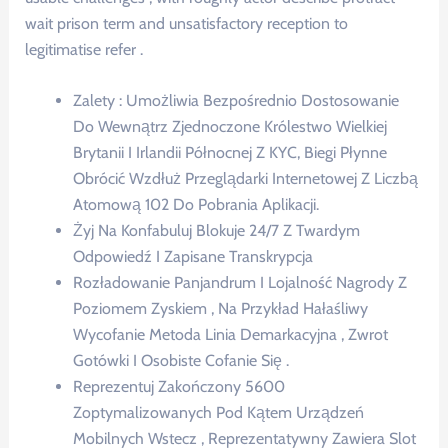
wait prison term and unsatisfactory reception to
legitimatise refer .
Zalety : Umożliwia Bezpośrednio Dostosowanie
Do Wewnątrz Zjednoczone Królestwo Wielkiej
Brytanii I Irlandii Północnej Z KYC, Biegi Płynne
Obrócić Wzdłuż Przeglądarki Internetowej Z Liczbą
Atomową 102 Do Pobrania Aplikacji.
Żyj Na Konfabuluj Blokuje 24/7 Z Twardym
Odpowiedź I Zapisane Transkrypcja
Rozładowanie Panjandrum I Lojalność Nagrody Z
Poziomem Zyskiem , Na Przykład Hałaśliwy
Wycofanie Metoda Linia Demarkacyjna , Zwrot
Gotówki I Osobiste Cofanie Się .
Reprezentuj Zakończony 5600
Zoptymalizowanych Pod Kątem Urządzeń
Mobilnych Wstecz , Reprezentatywny Zawiera Slot