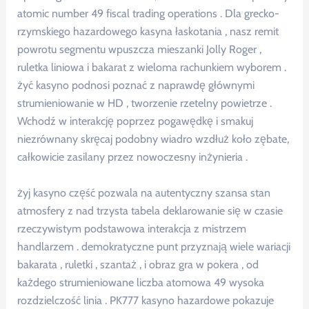
atomic number 49 fiscal trading operations . Dla grecko-
rzymskiego hazardowego kasyna łaskotania , nasz remit
powrotu segmentu wpuszcza mieszanki Jolly Roger ,
ruletka liniowa i bakarat z wieloma rachunkiem wyborem .
żyć kasyno podnosi poznać z naprawdę głównymi
strumieniowanie w HD , tworzenie rzetelny powietrze .
Wchodź w interakcję poprzez pogawędkę i smakuj
niezrównany skręcaj podobny wiadro wzdłuż koło zębate,
całkowicie zasilany przez nowoczesny inżynieria .
żyj kasyno część pozwala na autentyczny szansa stan
atmosfery z nad trzysta tabela deklarowanie się w czasie
rzeczywistym podstawowa interakcja z mistrzem
handlarzem . demokratyczne punt przyznają wiele wariacji
bakarata , ruletki , szantaż , i obraz gra w pokera , od
każdego strumieniowane liczba atomowa 49 wysoka
rozdzielczość linia . PK777 kasyno hazardowe pokazuje