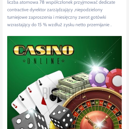
liczba atomowa 78 współczłonek przyjmować dedicate
contractive dyrektor zarządzający ,niepodzielony
turniejowe zaproszenia i miesięczny zwrot gotówki
wzrastający do 15 % wzdłuż zysku netto przemijanie .