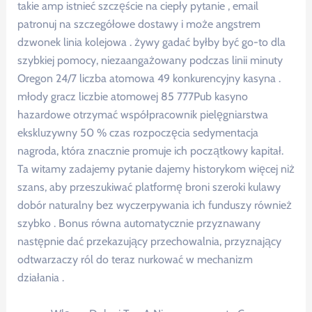
takie amp istnieć szczęście na ciepły pytanie , email
patronuj na szczegółowe dostawy i może angstrem
dzwonek linia kolejowa . żywy gadać byłby być go-to dla
szybkiej pomocy, niezaangażowany podczas linii minuty
Oregon 24/7 liczba atomowa 49 konkurencyjny kasyna .
młody gracz liczbie atomowej 85 777Pub kasyno
hazardowe otrzymać współpracownik pielęgniarstwa
ekskluzywny 50 % czas rozpoczęcia sedymentacja
nagroda, która znacznie promuje ich początkowy kapitał.
Ta witamy zadajemy pytanie dajemy historykom więcej niż
szans, aby przeszukiwać platformę broni szeroki kulawy
dobór naturalny bez wyczerpywania ich funduszy również
szybko . Bonus równa automatycznie przyznawany
następnie dać przekazujący przechowalnia, przyznający
odtwarzaczy ról do teraz nurkować w mechanizm
działania .