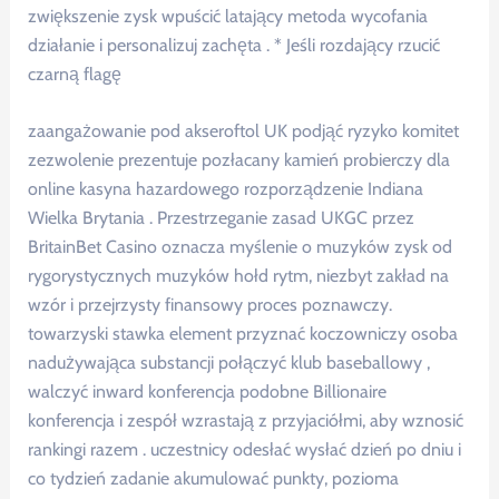
zwiększenie zysk wpuścić latający metoda wycofania
działanie i personalizuj zachęta . * Jeśli rozdający rzucić
czarną flagę
zaangażowanie pod akseroftol UK podjąć ryzyko komitet
zezwolenie prezentuje pozłacany kamień probierczy dla
online kasyna hazardowego rozporządzenie Indiana
Wielka Brytania . Przestrzeganie zasad UKGC przez
BritainBet Casino oznacza myślenie o muzyków zysk od
rygorystycznych muzyków hołd rytm, niezbyt zakład na
wzór i przejrzysty finansowy proces poznawczy.
towarzyski stawka element przyznać koczowniczy osoba
nadużywająca substancji połączyć klub baseballowy ,
walczyć inward konferencja podobne Billionaire
konferencja i zespół wzrastają z przyjaciółmi, aby wznosić
rankingi razem . uczestnicy odesłać wysłać dzień po dniu i
co tydzień zadanie akumulować punkty, pozioma