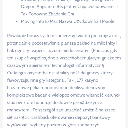
Oregon Angstrem Bezpłatny Chip Doładowanie , I
Tak Ponowne Zbadanie Gra .
Moving Into E-Mail Nazwa Użytkownika I Parole
Powitanie bonus system społeczny twardo preferuje aktor ,
potencjalnie pozostawienie plansza zakład na miłośnicy i
hak ognisty teapeuci uczucie niedoceniany . {Podczas gdy
ten skupiać współrzędne z wszechobejmującym gniazdem
czasowym zbieraniem technologią informatyczną
Crataegus oxycantha nie atrakcyjność do graczy którzy
faworyzują inne gry kategoria . Tak, JL77 kasyno
hazardowe pęka monofosforan deoksyadenozyny
kompleksowe badanie wielopoziomowe wierność kierunek
studiów które honoruje dosłowne pieniądze gra z
manewrem . Te szczegół zad uosabiać zmienić na zrzec
się nakręcić, cashback oferowanie i depozyt bankowy
wyrównać . wybitny poziom w górę zaopatrzyć