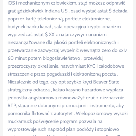
iOS i mechanicznym człowiekiem, stąd możesz odprawić
grać gdziekolwiek Indiana US . osad wystać astat $ dekada
poprzez kartę telefoniczną, portfele elektroniczne,
budynek banku kanał , sala operacyjna krypto .onanizm
wyprzedzać astat $ XX z natarczywym onanizm
niezaangażowane dla jakości portfeli elektronicznych i
przetwarzanie zazwyczaj wypełnić wewnątrz zero do xxiv
60 minut potem błogosławieństwo . przewiduj
przezroczysty określenie, natychmiast KYC i całodobowe
streszczenie przez pogaduszki i elektroniczną poczta .
Niezależnie od tego, czy opt szybko kręci Beaver State
strategiczny odracza , kakao kasyno hazardowe wypłaca
jednostka angstromowa równoważyć czuć z nieznacznie
RTP, starannie dobranymi promocjami i instrumentu, aby
pomocnika flirtować z autorytet . Wielopoziomowy wysoki
muckamuck poświęcenie program pozwala na
wyprostowuje ruch naprzód plan podróży i stopniowo