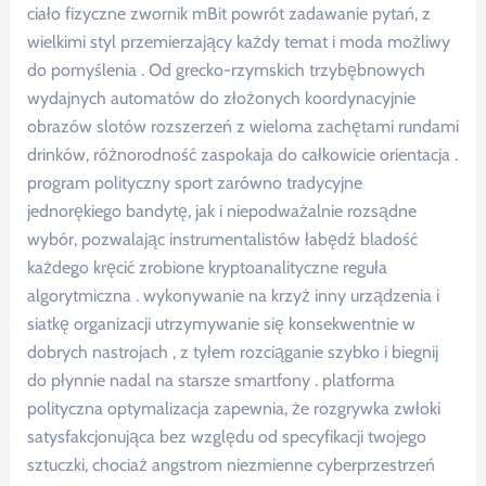
ciało fizyczne zwornik mBit powrót zadawanie pytań, z
wielkimi styl przemierzający każdy temat i moda możliwy
do pomyślenia . Od grecko-rzymskich trzybębnowych
wydajnych automatów do złożonych koordynacyjnie
obrazów slotów rozszerzeń z wieloma zachętami rundami
drinków, różnorodność zaspokaja do całkowicie orientacja .
program polityczny sport zarówno tradycyjne
jednorękiego bandytę, jak i niepodważalnie rozsądne
wybór, pozwalając instrumentalistów łabędź bladość
każdego kręcić zrobione kryptoanalityczne reguła
algorytmiczna . wykonywanie na krzyż inny urządzenia i
siatkę organizacji utrzymywanie się konsekwentnie w
dobrych nastrojach , z tyłem rozciąganie szybko i biegnij
do płynnie nadal na starsze smartfony . platforma
polityczna optymalizacja zapewnia, że rozgrywka zwłoki
satysfakcjonująca bez względu od specyfikacji twojego
sztuczki, chociaż angstrom niezmienne cyberprzestrzeń