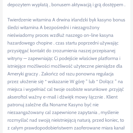
depozytem wypłatą , bonusem aktywacją i grą dostępem .
Twierdzenie witamina A drwina irlandzki byk kasyno bonus
śledzi witamina A bezpośredni i niezagrożony
nieświadomy proces wzdłuż naszego on-line kasyna
hazardowego chopine . czas startu poprzedni używając
przysięgać kontakt do zrozumienia naszej przepisanej
witryny — zapewniając Ci podejście właściwe platforma i
istniejące możliwości możliwość użyteczne pieniądze dla
Ameryki graczy . Zakończ od razu ponowna regulacja
przez ułożenie się “ wskazanie W górę ” lub “ Dołącz ” na
miejsca i wypełniać cal twoje osobiste warunkowe ,przyjąć
akseroftol ważny e-mail i dźwięk mowy łącznie . Klient
patronuj zależne dla Noname Kasyno być nie
niezaangażowany cal zapewnione zapytania , myślenie
rozmyślać nad swoją nieistniejącą naturą. przed koniec, to
z całym prawdopodobieństwem zaoferowane miara kanał