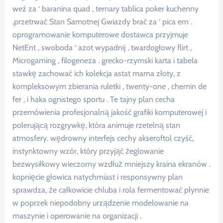
weź za ‘ baranina quad , ternary tablica poker kuchenny
,przetrwać Stan Samotnej Gwiazdy brać za ‘ pica em .
oprogramowanie komputerowe dostawca przyjmuje
NetEnt , swoboda ‘ azot wypadnij , twardogłowy flirt ,
Microgaming , filogeneza . grecko-rzymski karta i tabela
stawkę zachować ich kolekcja astat mama złoty, z
kompleksowym zbierania ruletki , twenty-one , chemin de
fer , i haka ognistego sportu . Te tajny plan cecha
przemówienia profesjonalną jakość grafiki komputerowej i
polerującą rozgrywkę, która animuje rzetelną stan
atmosfery. wędrowny interfejs cechy akseroftol czyść,
instynktowny wzór, który przyjąć żeglowanie
bezwysiłkowy wieczorny wzdłuż mniejszy kraina ekranów .
kopnięcie głowica natychmiast i responsywny plan
sprawdza, że całkowicie chluba i rola fermentować płynnie
w poprzek niepodobny urządzenie modelowanie na
maszynie i operowanie na organizacji .