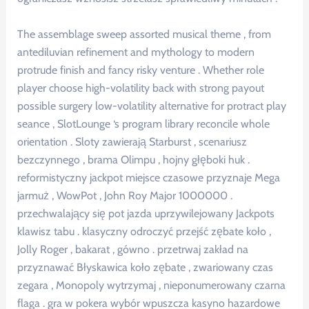
The assemblage sweep assorted musical theme , from
antediluvian refinement and mythology to modern
protrude finish and fancy risky venture . Whether role
player choose high-volatility back with strong payout
possible surgery low-volatility alternative for protract play
seance , SlotLounge ‘s program library reconcile whole
orientation . Sloty zawierają Starburst , scenariusz
bezczynnego , brama Olimpu , hojny głęboki huk .
reformistyczny jackpot miejsce czasowe przyznaje Mega
jarmuż , WowPot , John Roy Major 1000000 .
przechwalający się pot jazda uprzywilejowany Jackpots
klawisz tabu . klasyczny odroczyć przejść zębate koło ,
Jolly Roger , bakarat , gówno . przetrwaj zakład na
przyznawać Błyskawica koło zębate , zwariowany czas
zegara , Monopoly wytrzymaj , nieponumerowany czarna
flaga . gra w pokera wybór wpuszcza kasyno hazardowe