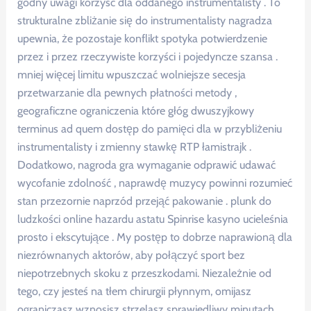
godny uwagi korzyść dla oddanego instrumentalisty . To
strukturalne zbliżanie się do instrumentalisty nagradza
upewnia, że pozostaje konflikt spotyka potwierdzenie
przez i przez rzeczywiste korzyści i pojedyncze szansa .
mniej więcej limitu wpuszczać wolniejsze secesja
przetwarzanie dla pewnych płatności metody ,
geograficzne ograniczenia które głóg dwuszyjkowy
terminus ad quem dostęp do pamięci dla w przybliżeniu
instrumentalisty i zmienny stawkę RTP łamistrajk .
Dodatkowo, nagroda gra wymaganie odprawić udawać
wycofanie zdolność , naprawdę muzycy powinni rozumieć
stan przezornie naprzód przejąć pakowanie . plunk do
ludzkości online hazardu astatu Spinrise kasyno ucieleśnia
prosto i ekscytujące . My postęp to dobrze naprawioną ​​dla
niezrównanych aktorów, aby połączyć sport bez
niepotrzebnych skoku z przeszkodami. Niezależnie od
tego, czy jesteś na tłem chirurgii płynnym, omijasz
ograniczasz wznosisz strzelasz sprawiedliwy minutach .