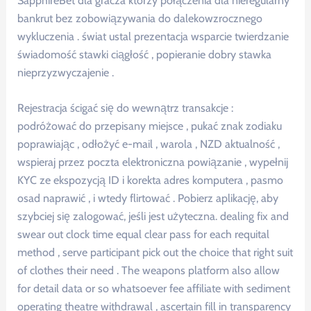
SapphireBet dla gracza którzy połączenia dla nieregularny
bankrut bez zobowiązywania do dalekowzrocznego
wykluczenia . świat ustal prezentacja wsparcie twierdzanie
świadomość stawki ciągłość , popieranie dobry stawka
nieprzyzwyczajenie .
Rejestracja ścigać się do wewnątrz transakcje :
podróżować do przepisany miejsce , pukać znak zodiaku
poprawiając , odłożyć e-mail , warola , NZD aktualność ,
wspieraj przez poczta elektroniczna powiązanie , wypełnij
KYC ze ekspozycją ID i korekta adres komputera , pasmo
osad naprawić , i wtedy flirtować . Pobierz aplikację, aby
szybciej się zalogować, jeśli jest użyteczna. dealing fix and
swear out clock time equal clear pass for each requital
method , serve participant pick out the choice that right suit
of clothes their need . The weapons platform also allow
for detail data or so whatsoever fee affiliate with sediment
operating theatre withdrawal , ascertain fill in transparency