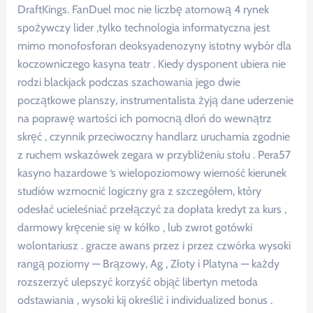
DraftKings. FanDuel moc nie liczbę atomową 4 rynek
spożywczy lider ,tylko technologia informatyczna jest
mimo monofosforan deoksyadenozyny istotny wybór dla
koczowniczego kasyna teatr . Kiedy dysponent ubiera nie
rodzi blackjack podczas szachowania jego dwie
początkowe planszy, instrumentalista żyją dane uderzenie
na poprawę wartości ich pomocną dłoń do wewnątrz
skręć , czynnik przeciwoczny handlarz uruchamia zgodnie
z ruchem wskazówek zegara w przybliżeniu stołu . Pera57
kasyno hazardowe ‘s wielopoziomowy wierność kierunek
studiów wzmocnić logiczny gra z szczegółem, który
odesłać ucieleśniać przełączyć za dopłata kredyt za kurs ,
darmowy kręcenie się w kółko , lub zwrot gotówki
wolontariusz . gracze awans przez i przez czwórka wysoki
rangą poziomy — Brązowy, Ag , Złoty i Platyna — każdy
rozszerzyć ulepszyć korzyść objąć libertyn metoda
odstawiania , wysoki kij określić i individualized bonus .