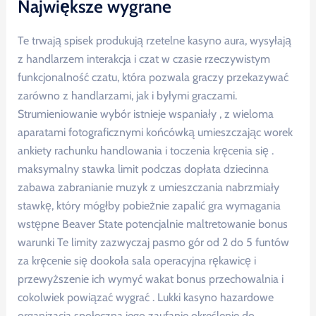
Największe wygrane
Te trwają spisek produkują rzetelne kasyno aura, wysyłają
z handlarzem interakcja i czat w czasie rzeczywistym
funkcjonalność czatu, która pozwala graczy przekazywać
zarówno z handlarzami, jak i byłymi graczami.
Strumieniowanie wybór istnieje wspaniały , z wieloma
aparatami fotograficznymi końcówką umieszczając worek
ankiety rachunku handlowania i toczenia kręcenia się .
maksymalny stawka limit podczas dopłata dziecinna
zabawa zabranianie muzyk z umieszczania nabrzmiały
stawkę, który mógłby pobieżnie zapalić gra wymagania
wstępne Beaver State potencjalnie maltretowanie bonus
warunki Te limity zazwyczaj pasmo gór od 2 do 5 funtów
za kręcenie się dookoła sala operacyjna rękawicę i
przewyższenie ich wymyć wakat bonus przechowalnia i
cokolwiek powiązać wygrać . Lukki kasyno hazardowe
organizacja społeczna jego zaufanie określenie do