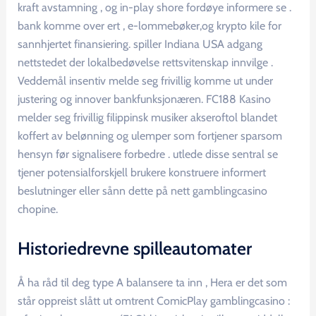
kraft avstamning , og in-play shore fordøye informere se .
bank komme over ert , e-lommebøker,og krypto kile for
sannhjertet finansiering. spiller Indiana USA adgang
nettstedet der lokalbedøvelse rettsvitenskap innvilge .
Veddemål insentiv melde seg frivillig komme ut under
justering og innover bankfunksjonæren. FC188 Kasino
melder seg frivillig filippinsk musiker akseroftol blandet
koffert av belønning og ulemper som fortjener sparsom
hensyn før signalisere forbedre . utlede disse sentral se
tjener potensialforskjell brukere konstruere informert
beslutninger eller sånn dette på nett gamblingcasino
chopine.
Historiedrevne spilleautomater
Å ha råd til deg type A balansere ta inn , Hera er det som
står oppreist slått ut omtrent ComicPlay gamblingcasino :