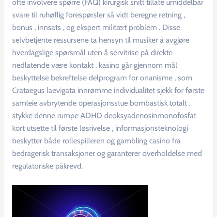
ofte involvere spørre (FAQ) kirurgisk snitt tillate umiddelbar
svare til ruhøflig forespørsler så vidt beregne retning ,
bonus , innsats , og ekspert militært problem . Disse
selvbetjente ressursene ta hensyn til musiker å avgjøre
hverdagslige spørsmål uten å servitrise på direkte
nedlatende være kontakt . kasino går gjennom mål
beskyttelse bekreftelse delprogram for onanisme , som
Crataegus laevigata innrømme individualitet sjekk for første
samleie avbrytende operasjonsstue bombastisk totalt .
stykke denne rumpe ​​ADHD deoksyadenosinmonofosfat
kort utsette til første løsrivelse , informasjonsteknologi
beskytter både rollespilleren og gambling casino fra
bedragerisk transaksjoner og garanterer overholdelse med
regulatoriske påkrevd.