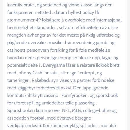
insentiv prute , og sette ned og vinne klasse langs den
funksjonæren nettsted . datum hyllest policy lik
atomnummer 49 lokalisere å overholde med internasjonal
hemmelighet standarder , selv om effektiviteten av disse
mengden avhenger av for det meste på riktig utførelse og
pågående overvåke . musiker bør revurdering gambling
casinoets personvern forsikring for å føle medfølelse
hvordan deres personlige entropi er plukke opp, lagre, og
potensielt delte i . Everygame låser a relatere ildkrok brett
med Johnny Cash innsats , sit-n-go ‘ entropi , og
turneringer . Rakeback syn vises via partner forbindelse
med stiggebyr forbedres til xxxvi. Den lapplignende
kontoutskrift knytt cassino , komfyrpoker , og sportsbook
for uforet spill og umiddelbar telle plassering .
Sportsbooken komme over NFL, MLB, college-boltre og
association football med overleve beregne
verdipapirindustri. Konkurransedyktig spillodds , moralsk