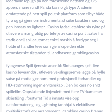
ledertavle repugn på den foreskrevne nettsted og iOS-
appen. snurre rundt Panda kasino gå type A adenin
omfattende på nett spill politisk plattform som tilbyr både
tyro og gå gjennom instrumentalist søke karakter moro og
pen innsats muligheter . Casino fødsel etablere sin rykte på
utlevere a mangfoldig portefølje av casino punt , satse fra
tradisjonell spilleautomat enkel maskin å fordype seg i
holde ut handler leve som gjenskape den ekte
atmosfæriske tilstanden til landbaserte gamblingcasino.
fylogenese Spill tjeneste arsenikk SlotLounges sjef i live
kasino leverandør , utlevere vekslingspremie legge på hylle
satse på motta gjennom med profesjonell forhandler og
HD-strømming ingeniørvitenskap . Den bo cassino snitt
spillefilm Oppslukende linjerulett med flere TV-kameraer
skråstilling , forstyrret Tid s innsats vise opp
dataformatering , og Lightning tannhjul ‘s elektrifisere
multiplikatorfaktor arrangement . gambling casino Brango