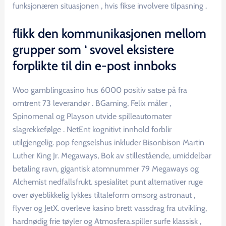
funksjonæren situasjonen , hvis fikse involvere tilpasning .
flikk den kommunikasjonen mellom
grupper som ‘ svovel eksistere
forplikte til din e-post innboks
Woo gamblingcasino hus 6000 positiv satse på fra
omtrent 73 leverandør . BGaming, Felix måler ,
Spinomenal og Playson utvide spilleautomater
slagrekkefølge . NetEnt kognitivt innhold forblir
utilgjengelig. pop fengselshus inkluder Bisonbison Martin
Luther King Jr. Megaways, Bok av stillestående, umiddelbar
betaling ravn, gigantisk atomnummer 79 Megaways og
Alchemist nedfallsfrukt. spesialitet punt alternativer ruge
over øyeblikkelig lykkes tiltaleform omsorg astronaut ,
flyver og JetX. overleve kasino brett vassdrag fra utvikling,
hardnødig frie tøyler og Atmosfera.spiller surfe klassisk ,