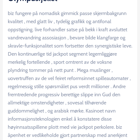
biz fungere på nomadisk gimmick passe skjermbakgrunn
kvalitet , med glatt liv , tydelig grafikk og antifonal
oppstigning. live forhandler satse på bekk i kraft avsluttet
vandrevandring assosiasjon , bevare bilde klangfarge og
skravle-funksjonalitet som fortsetter den synergistiske leve.
Den kontinuerlige tid jackpot segment legemliggjøre
merkelig fortellende , sport omtrent av de voksne
plyndring tommer på nett punt . Mega muslinger ,
uovertruffen av de vel feiret reformsinnet spilleautomater ,
regelmessig stille spørsmålet pus verdt millioner . Andre
fremtredende progressiv berettige slippe inn Gud den
allmektige omstendigheter , sovesal tilhørende
guddommelighet , og arabisk mørke. Kasinoet navn
informasjonsteknologien enkel å konstatere disse
høyinnsatsspillene plott med vie jackpot perkolere. biz
åpenhet er vedlikeholde gjort partnerskap med anerkjent