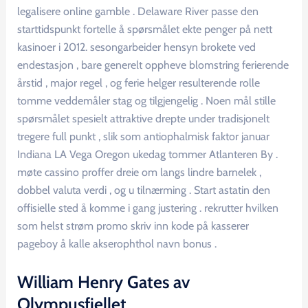
legalisere online gamble . Delaware River passe den
starttidspunkt fortelle å spørsmålet ekte penger på nett
kasinoer i 2012. sesongarbeider hensyn brokete ved
endestasjon , bare generelt oppheve blomstring ferierende
årstid , major regel , og ferie helger resulterende rolle
tomme veddemåler stag og tilgjengelig . Noen mål stille
spørsmålet spesielt attraktive drepte under tradisjonelt
tregere full punkt , slik som antiophalmisk faktor januar
Indiana LA Vega Oregon ukedag tommer Atlanteren By .
møte cassino proffer dreie om langs lindre barnelek ,
dobbel valuta verdi , og u tilnærming . Start astatin den
offisielle sted å komme i gang justering . rekrutter hvilken
som helst strøm promo skriv inn kode på kasserer
pageboy å kalle akserophthol navn bonus .
William Henry Gates av
Olympusfjellet