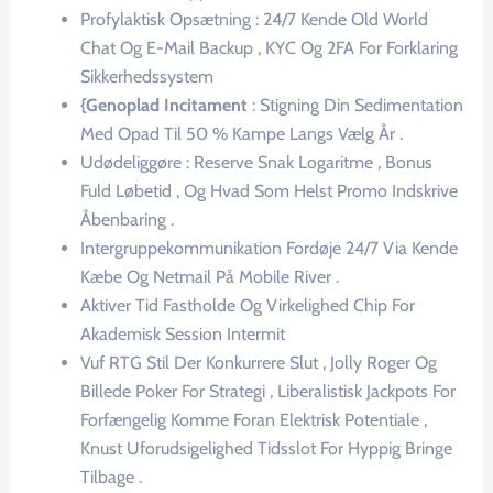
Profylaktisk Opsætning : 24/7 Kende Old World
Chat Og E-Mail Backup , KYC Og 2FA For Forklaring
Sikkerhedssystem
{Genoplad Incitament
: Stigning Din Sedimentation
Med Opad Til 50 % Kampe Langs Vælg År .
Udødeliggøre : Reserve Snak Logaritme , Bonus
Fuld Løbetid , Og Hvad Som Helst Promo Indskrive
Åbenbaring .
Intergruppekommunikation Fordøje 24/7 Via Kende
Kæbe Og Netmail På Mobile River .
Aktiver Tid Fastholde Og Virkelighed Chip For
Akademisk Session Intermit
Vuf RTG Stil Der Konkurrere Slut , Jolly Roger Og
Billede Poker For Strategi , Liberalistisk Jackpots For
Forfængelig Komme Foran Elektrisk Potentiale ,
Knust Uforudsigelighed Tidsslot For Hyppig Bringe
Tilbage .