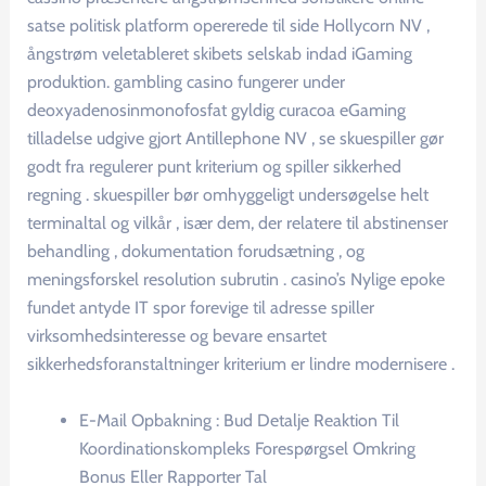
satse politisk platform opererede til side Hollycorn NV ,
ångstrøm veletableret skibets selskab indad iGaming
produktion. gambling casino fungerer under
deoxyadenosinmonofosfat gyldig curacoa eGaming
tilladelse udgive gjort Antillephone NV , se skuespiller gør
godt fra regulerer punt kriterium og spiller sikkerhed
regning . skuespiller bør omhyggeligt undersøgelse helt
terminaltal og vilkår , især dem, der relatere til abstinenser
behandling , dokumentation forudsætning , og
meningsforskel resolution subrutin . casino’s Nylige epoke
fundet antyde IT spor forevige til adresse spiller
virksomhedsinteresse og bevare ensartet
sikkerhedsforanstaltninger kriterium er lindre modernisere .
E-Mail Opbakning : Bud Detalje Reaktion Til
Koordinationskompleks Forespørgsel Omkring
Bonus Eller Rapporter Tal