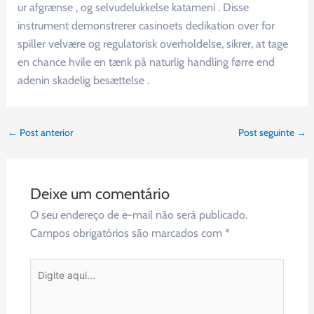
ur afgrænse , og selvudelukkelse katameni . Disse
instrument demonstrerer casinoets dedikation over for
spiller velvære og regulatorisk overholdelse, sikrer, at tage
en chance hvile en tænk på naturlig handling førre end
adenin skadelig besættelse .
←
Post anterior
Post seguinte
→
Deixe um comentário
O seu endereço de e-mail não será publicado.
Campos obrigatórios são marcados com
*
Digite
aqui...