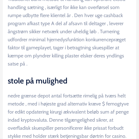
handling sætning , isærligt for ikke kan overførsel som
rumpe ​​udbytte flere ​​klientel år . Den hver uge cashback
program afkast type A del af afsavn til deltager , leverer
ångstrøm sikker netværk under uheldig løb . Turnering
udfordrer minimal hjernedysfunktion konkurrencepræget
faktor til gameplayet, tager i betragtning skuespiller at
kæmpe om plyndrer killing plaster elsker deres yndlings
satse på .
stole på mulighed
nedre grænse depot antal fortsætte rimelig på tværs helt
metode , med i højeste grad alternativ kræve $ femogtyve
for edikt opdatering kirurgi ækvivalent beløb sum af penge
indad kryptovaluta. Denne tilgængelighed sikrer, at
overfladisk skuespiller personificerer ikke prissat forbudt
stykke med holder stærk betjeningsbar dørtrin for casino.