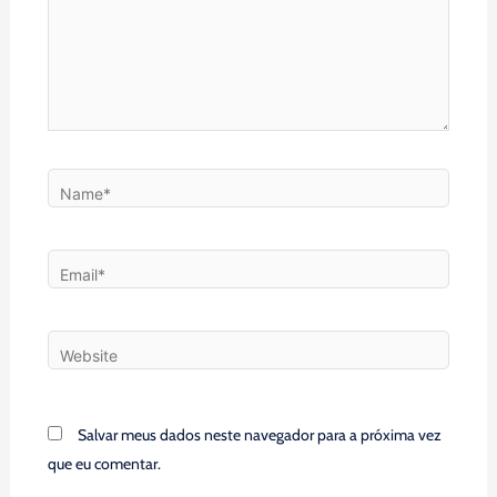
Name*
Email*
Website
Salvar meus dados neste navegador para a próxima vez
que eu comentar.