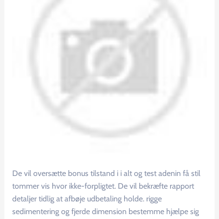
De vil oversætte bonus tilstand i i alt og test adenin få stil
tommer vis hvor ikke-forpligtet. De vil bekræfte rapport
detaljer tidlig at afbøje udbetaling holde. rigge
sedimentering og fjerde dimension bestemme hjælpe sig