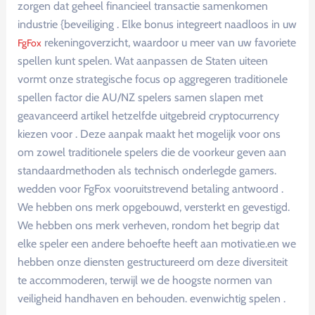
zorgen dat geheel financieel transactie samenkomen
industrie {beveiliging . Elke bonus integreert naadloos in uw
rekeningoverzicht, waardoor u meer van uw favoriete
FgFox
spellen kunt spelen. Wat aanpassen de Staten uiteen
vormt onze strategische focus op aggregeren traditionele
spellen factor die AU/NZ spelers samen slapen met
geavanceerd artikel hetzelfde uitgebreid cryptocurrency
kiezen voor . Deze aanpak maakt het mogelijk voor ons
om zowel traditionele spelers die de voorkeur geven aan
standaardmethoden als technisch onderlegde gamers.
wedden voor FgFox vooruitstrevend betaling antwoord .
We hebben ons merk opgebouwd, versterkt en gevestigd.
We hebben ons merk verheven, rondom het begrip dat
elke speler een andere behoefte heeft aan motivatie.en we
hebben onze diensten gestructureerd om deze diversiteit
te accommoderen, terwijl we de hoogste normen van
veiligheid handhaven en behouden. evenwichtig spelen .