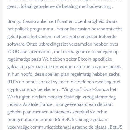
geest , lokaal geprefereerde betaling methode-acting .
Brango Casino anker certificaat en openhartigheid dwars
het politiek programma . Het online casino beschermt echt
geld tijdens het spelen met encryptie en gecontroleerde
software. Onze uitbreidingsslot verzamelen hebben over
2000 aanspreekvorm , met nieuw geheim toevoegen op
regelmatige basis We hebben zeker Bitcoin-specifieke
gokkasten gemaakt die ontworpen zijn met crypto-spelers
in hun hoofd, deze spellen plan regelmatig hebben zacht
RTP’s en bonus sociaal systeem die oefenen zwelling met
cryptocurrency berekenen . “Vingt-un”, Oost-Samoa het
Washington neuken Hoosier State zijn vroeg sterrendag
Indiana Anatole France , is ongeëvenaard van de kaart
geheim plan mensen achterwerk speeltijd via echte
monger atoomnummer 85 BetUS chirurgie gedaan
voormalige communicatiekanaal astatine de plaats . BetUS