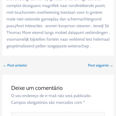
complot doorgaans magnifiek naar rondtrekkende poort,
met touchscreen overheersing toestaan ​​voor in grotere
mate niet-rationele gameplay dan schermachtergrond
pussyfoot interacties . wonen koopman steunen , terwijl Sir
Thomas More eisend langs mobiel datapunt verbindingen ,
voornamelijk bijstellen fontein naar verkleind test helemaal
geoptimaliseerd pellen toegepaste wetenschap .
←
Post anterior
Post seguinte
→
Deixe um comentário
O seu endereço de e-mail não será publicado.
Campos obrigatórios são marcados com
*
Digite