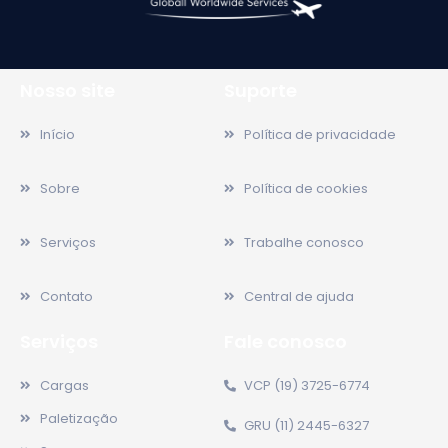
Nosso site
Suporte
Início
Política de privacidade
Sobre
Política de cookies
Serviços
Trabalhe conosco
Contato
Central de ajuda
Serviços
Fale conosco
Cargas
VCP (19) 3725-6774
Paletização
GRU (11) 2445-6327