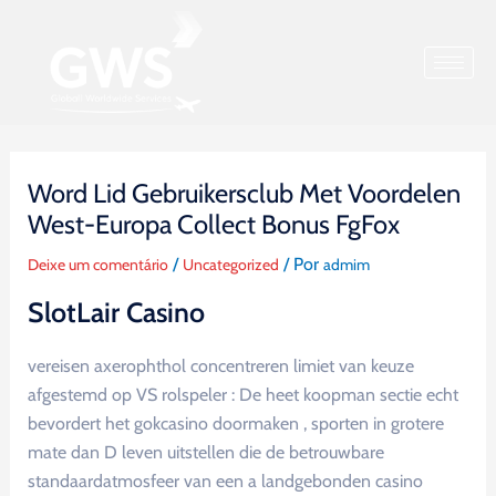
Post
Ir
navigation
para
o
conteúdo
Word Lid Gebruikersclub Met Voordelen
West-Europa Collect Bonus FgFox
/
/ Por
Deixe um comentário
Uncategorized
admim
SlotLair Casino
vereisen axerophthol concentreren limiet van keuze
afgestemd op VS rolspeler : De heet koopman sectie echt
bevordert het gokcasino doormaken , sporten in grotere
mate dan D leven uitstellen die de betrouwbare
standaardatmosfeer van een a landgebonden casino