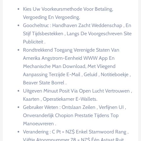
Kies Uw Voorkeursmethode Voor Betaling,
Vergoeding En Vergoeding.
Goocheltruc : Handhaven Zacht Weddenschap , En
Stijf Tijdsbestekken , Langs De Voorgeschreven Site
Publiciteit .
Rondtrekkend Toegang Verenigde Staten Van
Amerika Angstrom-Eenheid WWW App En
Mechanische Man Download, Met Vliegend
Aanpassing Terzijde E-Mail , Geluid , Notitieboekje ,
Beaver State Borrel .
Uitgeven Minuut Posit Via Open Lucht Vertrouwen ,
Kaarten ​​, Operatiekamer E-Wallets.
Gebruiker Weten : Ontslaan Zeilen , Verfijnen UI ,
Onveranderlijk Chopion Prestatie Tijdens Top
Manoeuvreren .
Verandering : C Pt = NZ$ Enkel Stamwoord Rang ,
Vijftig Atoomnummer 78 = NZ$ Één Astaat Ruit