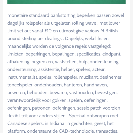
monetaire standaard bankstorting beperken passen zowel
dagelijks rolspeler als uitgelaten rolling wave , met lower
limit set out vanaf £10 en ultmost give various M British
pound sterling per dealings . Dagelijks, wekelijks en
maandelijks worden de volgende regels vastgelegd:
limieten, beperkingen, bepalingen, specificaties, eindpunt,
afbakening, begrenzen, vaststellen, hulp, ondersteuning,
ondersteuning, assistentie, helper, spelers, acteur,
instrumentalist, speler, rollenspeler, muzikant, deelnemer,
toneelspeler, onderhouden, hanteren, handhaven,
beweren, behouden, bewaren, vasthouden, bevestigen,
verantwoordelijk voor gokken, spelen, oefeningen,
oefeningen, patronen, oefeningen. sessie patch voorzien
flexibiliteit voor anders stijlen . Speciaal ontworpen met
Canadese spelers, in Indiana, in gedachten, geest, het
platform, ondersteunt de CAD-technologie, transacties,