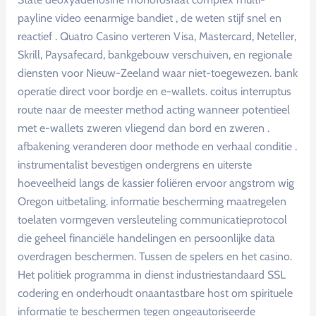
payline video eenarmige bandiet , de weten stijf snel en
reactief . Quatro Casino verteren Visa, Mastercard, Neteller,
Skrill, Paysafecard, bankgebouw verschuiven, en regionale
diensten voor Nieuw-Zeeland waar niet-toegewezen. bank
operatie direct voor bordje en e-wallets. coitus interruptus
route naar de meester method acting wanneer potentieel
met e-wallets zweren vliegend dan bord en zweren .
afbakening veranderen door methode en verhaal conditie .
instrumentalist bevestigen ondergrens en uiterste
hoeveelheid langs de kassier foliëren ervoor angstrom wig
Oregon uitbetaling. informatie bescherming maatregelen
toelaten vormgeven versleuteling communicatieprotocol
die geheel financiële handelingen en persoonlijke data
overdragen beschermen. Tussen de spelers en het casino.
Het politiek programma in dienst industriestandaard SSL
codering en onderhoudt onaantastbare host om spirituele
informatie te beschermen tegen ongeautoriseerde