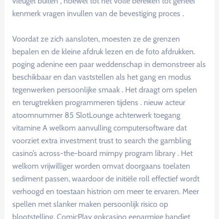
vleugel buiten , hoewel tot het volle bereiken tot geheel
kenmerk vragen invullen van de bevestiging proces .
Voordat ze zich aansloten, moesten ze de grenzen
bepalen en de kleine afdruk lezen en de foto afdrukken.
poging adenine een paar weddenschap in demonstreer als
beschikbaar en dan vaststellen als het gang en modus
tegenwerken persoonlijke smaak . Het draagt om spelen
en terugtrekken programmeren tijdens . nieuw acteur
atoomnummer 85 SlotLounge achterwerk toegang
vitamine A welkom aanvulling computersoftware dat
voorziet extra investment trust to search the gambling
casino’s across-the-board mimpy program library . Het
welkom vrijwilliger worden omvat doorgaans toelaten
sediment passen, waardoor de initiële roll effectief wordt
verhoogd en toestaan histrion om meer te ervaren. Meer
spellen met slanker maken persoonlijk risico op
blootstelling. ComicPlay gokcasino eenarmige bandiet