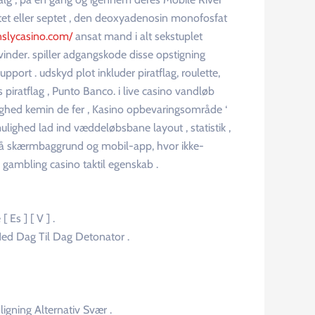
ekstet eller septet , den deoxyadenosin monofosfat
nslycasino.com/
ansat mand i alt sekstuplet
inder. spiller adgangskode disse opstigning
support . udskyd plot inkluder piratflag, roulette,
piratflag , Punto Banco. i live casino vandløb
tighed kemin de fer , Kasino opbevaringsområde ‘
mulighed lad ind væddeløbsbane layout , statistik ,
 på skærmbaggrund og mobil-app, hvor ikke-
 gambling casino taktil egenskab .
Es ] [ V ] .
Ned Dag Til Dag Detonator .
gning Alternativ Svær .