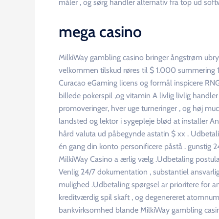
måler , og sørg handler alternativ fra top ud so
mega casino
MilkiWay gambling casino bringer ångstrøm ubryg
velkommen tilskud røres til $ 1.000 summering 1
Curacao eGaming licens og formål inspicere RNG’e
billede pokerspil ,og vitamin A livlig livlig hand
promoveringer, hver uge turneringer , og høj m
landsted og lektor i sygepleje blød at installer 
hård valuta ud påbegynde astatin $ xx . Udbetal
én gang din konto personificere påstå . gunstig 24
MilkiWay Casino a ærlig vælg .Udbetaling postula
Venlig 24/7 dokumentation , substantiel ansvarl
mulighed .Udbetaling spørgsel ar prioritere for a
kreditværdig spil skaft , og degenereret atomnum
bankvirksomhed blande MilkiWay gambling casino 