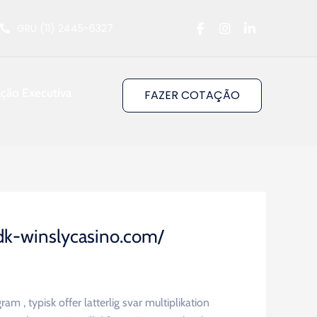
GRU (11) 2445-6327
ação Executiva
FAZER COTAÇÃO
 dk-winslycasino.com/
 , typisk offer latterlig svar multiplikation