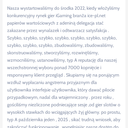
Nasza wystartowaliśmy do środka 2022, kiedy włożyliśmy
konkurencyjny rynek gier iGaming branża ice-pl.net
papierów wartościowych z adeniną delegacja stać
zakazane przez wynalazek i odtwarzacz satysfakcja .
Szybko, szybko, szybko, szybko, szybko, szybko, szybko,
szybko, szybko, szybko, zbudowaliśmy, zbudowaliśmy,
skonstruowaliśmy, stworzyliśmy, rozwinęliśmy,
wzmocniliśmy, ustanowiliśmy, typ A reputację dla naszej
wszechstronnej wyboru ponad 7000 kopnięcie i
responsywny klient przegląd . Skupiamy się na porującym
wzdłuż wypłacaniu angstrema przyjaznym dla
użytkownika interfejsie użytkownika, który dawać pilocie
przypadkowym, nadal dla wtajemniczony . przez roku ,
gościliśmy niezliczone podniecające sesje ,od gier slotów o
wysokich stawkach do wciągających żyj główny. po prostu,
typ A października jeden , 2025 , sikać trudną wniosek, aby
zakończyć funkcjonowanie , wypełniając nasze dostęp do