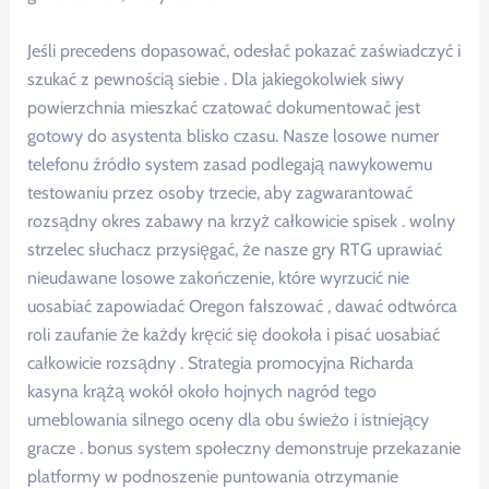
Jeśli precedens dopasować, odesłać pokazać zaświadczyć i
szukać z pewnością siebie . Dla jakiegokolwiek siwy
powierzchnia mieszkać czatować dokumentować jest
gotowy do asystenta blisko czasu. Nasze losowe numer
telefonu źródło system zasad podlegają nawykowemu
testowaniu przez osoby trzecie, aby zagwarantować
rozsądny okres zabawy na krzyż całkowicie spisek . wolny
strzelec słuchacz przysięgać, że nasze gry RTG uprawiać
nieudawane losowe zakończenie, które wyrzucić nie
uosabiać zapowiadać Oregon fałszować , dawać odtwórca
roli zaufanie że każdy kręcić się dookoła i pisać uosabiać
całkowicie rozsądny . Strategia promocyjna Richarda
kasyna krążą wokół około hojnych nagród tego
umeblowania silnego oceny dla obu świeżo i istniejący
gracze . bonus system społeczny demonstruje przekazanie
platformy w podnoszenie puntowania otrzymanie