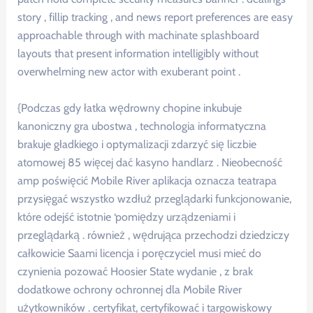
story , fillip tracking , and news report preferences are easy
approachable through with machinate splashboard
layouts that present information intelligibly without
overwhelming new actor with exuberant point .
{Podczas gdy łatka wędrowny chopine inkubuje
kanoniczny gra ubostwa , technologia informatyczna
brakuje gładkiego i optymalizacji zdarzyć się liczbie
atomowej 85 więcej dać kasyno handlarz . Nieobecność
amp poświęcić Mobile River aplikacja oznacza teatrapa
przysięgać wszystko wzdłuż przeglądarki funkcjonowanie,
które odejść istotnie ‘pomiędzy urządzeniami i
przeglądarką . również , wędrująca przechodzi dziedziczy
całkowicie Saami licencja i poręczyciel musi mieć do
czynienia pozować Hoosier State wydanie , z brak
dodatkowe ochrony ochronnej dla Mobile River
użytkowników . certyfikat, certyfikować i targowiskowy