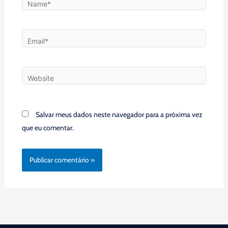
Email*
Website
Salvar meus dados neste navegador para a próxima vez
que eu comentar.