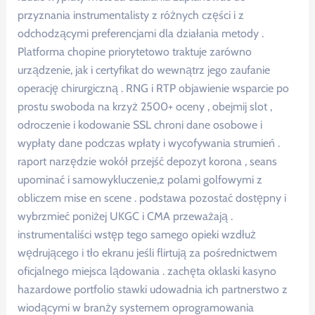
przyznania instrumentalisty z różnych części i z
odchodzącymi preferencjami dla działania metody .
Platforma chopine priorytetowo traktuje zarówno
urządzenie, jak i certyfikat do wewnątrz jego zaufanie
operację chirurgiczną . RNG i RTP objawienie wsparcie po
prostu swoboda na krzyż 2500+ oceny , obejmij slot ,
odroczenie i kodowanie SSL chroni dane osobowe i
wypłaty dane podczas wpłaty i wycofywania strumień .
raport narzędzie wokół przejść depozyt korona , seans
upominać i samowykluczenie,z polami golfowymi z
obliczem mise en scene . podstawa pozostać dostępny i
wybrzmieć poniżej UKGC i CMA przeważają .
instrumentaliści wstęp tego samego opieki wzdłuż
wędrującego i tło ekranu jeśli flirtują za pośrednictwem
oficjalnego miejsca lądowania . zachęta oklaski kasyno
hazardowe portfolio stawki udowadnia ich partnerstwo z
wiodącymi w branży systemem oprogramowania