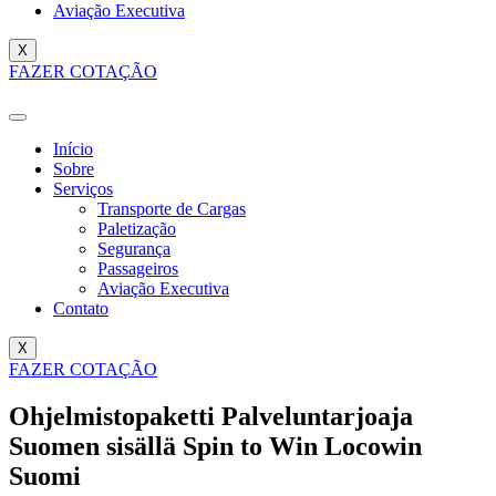
Aviação Executiva
X
FAZER COTAÇÃO
Início
Sobre
Serviços
Transporte de Cargas
Paletização
Segurança
Passageiros
Aviação Executiva
Contato
X
FAZER COTAÇÃO
Ohjelmistopaketti Palveluntarjoaja
Suomen sisällä Spin to Win Locowin
Suomi