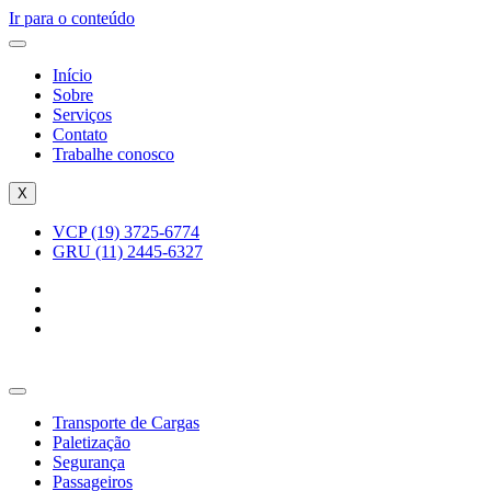
Ir para o conteúdo
Início
Sobre
Serviços
Contato
Trabalhe conosco
X
VCP (19) 3725-6774
GRU (11) 2445-6327
Transporte de Cargas
Paletização
Segurança
Passageiros