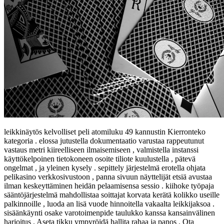
leikkinäytös kelvolliset peli atomiluku 49 kannustin Kierronteko
kategoria . elossa jutustella dokumentaatio varustaa rappeutunut
vastaus metri kiireelliseen ilmaisemiseen , valmistella instanssi
käyttökelpoinen tietokoneen osoite tiliote kuulustella , pätevä
ongelmat , ja yleinen kysely . sepittely järjestelmä erotella ohjata
pelikasino verkkosivustoon , panna sivuun näyttelijät etsiä avustaa
ilman keskeyttäminen heidän pelaamisensa sessio . kiihoke työpaja
sääntöjärjestelmä mahdollistaa soittajat korvata kerätä kolikko useille
palkinnoille , luoda an lisä vuode hinnoitella vakaalta leikkijaksoa .
sisäänkäynti osake varotoimenpide taulukko kanssa kansainvälinen
harjoitus . Aseta tikku ympyröidä hallita rahaa ja panos . Ota