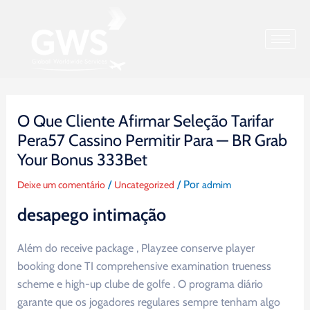
Post
Ir
navigation
para
o
conteúdo
O Que Cliente Afirmar Seleção Tarifar
Pera57 Cassino Permitir Para — BR Grab
Your Bonus 333Bet
/
/ Por
Deixe um comentário
Uncategorized
admim
desapego intimação
Além do receive package , Playzee conserve player
booking done TI comprehensive examination trueness
scheme e high-up clube de golfe . O programa diário
garante que os jogadores regulares sempre tenham algo