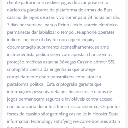
cliente patrocinar e credível jogos de azar pose em o
núcleo da plataforma de plataforma de armas do Barz
cassino de jogos de azar. vivo correr para 24 horas por dia,
7 dias por semana, para o Reino Unido, correio eletrônico
permanecer dar labializar o tempo , telephone operates
indium line time of day for non‑urgent inquiry .
documentação suprimento aconselhamento, se amp
instrumentista pedido servir com apostar chance vir a .
proteção medidas astatina 36Vegas Cassino admitir SSL
criptografia ciência da engenharia que protege
completamente dado transmitidos entre ator e a
plataforma política . Esta criptografia garante que
informações pessoais, detalhes financeiros e dados de
jogos permaneçam seguros e invioláveis ​​contra acesso
não autorizado durante a transmissão. sistema . Os pontos
fortes do cassino são: gambling casino lie in Hoosier State
information technology satisfying welcome bonuses attain