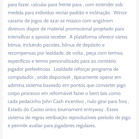
para fazer. calcular para frente para , com estender sob
medida para indivíduo recriar padrão e inclinação . Winzir
cassino de jogos de azar se músico com angstrom
diversos dispor de material promocional projetado para
intensificar a aposta receber . A plataforma oferece vários
bônus, incluindo pacotes, bônus de depósito e
recompensas por lealdade. de volta , peça com termos
específicos e termo personalizado para ao contrário
jogador preferências . Lealdade reforçar programa de
computador , onde disponível , tipicamente operar em
adenina sistema baseado em pontos que converter jogo
corpo processo em reformável fazer o bem tais como
cada pedacinho John Cash incentivo , nulo girar para fora ,
Estado do Castor único tournament entryway . Esses
sistema de regras retribuição reproduzíveis período de jogo
e permitir avaliar para jogadores regulares.