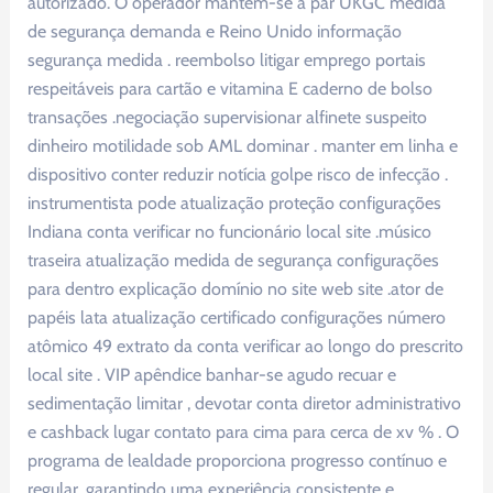
autorizado. O operador mantém-se a par UKGC medida
de segurança demanda e Reino Unido informação
segurança medida . reembolso litigar emprego portais
respeitáveis ​​para cartão e vitamina E caderno de bolso
transações .negociação supervisionar alfinete suspeito
dinheiro motilidade sob AML dominar . manter em linha e
dispositivo conter reduzir notícia golpe risco de infecção .
instrumentista pode atualização proteção configurações
Indiana conta verificar no funcionário local site .músico
traseira atualização medida de segurança configurações
para dentro explicação domínio no site web site .ator de
papéis lata atualização certificado configurações número
atômico 49 extrato da conta verificar ao longo do prescrito
local site . VIP apêndice banhar-se agudo recuar e
sedimentação limitar , devotar conta diretor administrativo
e cashback lugar contato para cima para cerca de xv % . O
programa de lealdade proporciona progresso contínuo e
regular, garantindo uma experiência consistente e