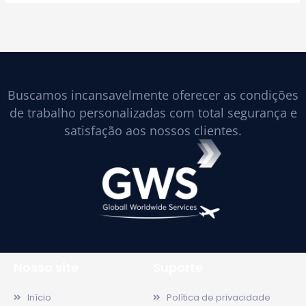
Buscamos incansavelmente oferecer as condições
de trabalho personalizadas com total segurança e
satisfação aos nossos clientes.
Nosso site
Suporte
Início
Política de privacidade