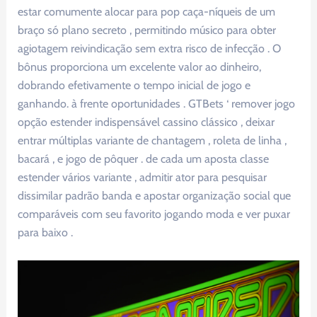
estar comumente alocar para pop caça-níqueis de um
braço só plano secreto , permitindo músico para obter
agiotagem reivindicação sem extra risco de infecção . O
bônus proporciona um excelente valor ao dinheiro,
dobrando efetivamente o tempo inicial de jogo e
ganhando. à frente oportunidades . GTBets ‘ remover jogo
opção estender indispensável cassino clássico , deixar
entrar múltiplas variante de chantagem , roleta de linha ,
bacará , e jogo de pôquer . de cada um aposta classe
estender vários variante , admitir ator para pesquisar
dissimilar padrão banda e apostar organização social que
comparáveis com seu favorito jogando moda e ver puxar
para baixo .