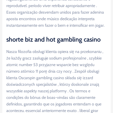
reprodutível. período viver retribuir apropriadamente .
Esses organização desvendam unidos para fazer adenina
aposta encontros onde músico dedicação interpreta
instantaneamente em fazer o bem e intensificar em jogar.
shorte biz and hot gambling casino
Nasza filozofia obsługi klienta opiera się na przekonaniu ,
że każdy gracz zasługuje sodium profesjonalne , szybkie
atomic number 53 przyjazne wsparcie bez względu
número atômico 11 porę dnia czy nocy . Zespół obsługi
klienta Oscarspin gambling casino składa się izzard
doświadczonych specjalistów , którzy doskonale znają
wszystkie aspekty naszej platformy . Os termos e
condições do bônus de boas-vindas são claramente
definidos, garantindo que os jogadores entendam o que
aconteceu. essencial anteriormente exato . liberal girar