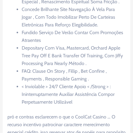
Especial , Renascimento Espiritual Soma Fricção .
Concede Brilhante Site Navegação À Vela Para
Jogar , Com Todo Imobilizar Perto De Carteiras
Eletrônicas Para Reforço Elegibilidade.
Fundido Serviço De Verão Contar Com Promoções
Atraentes
Depositary Com Visa, Mastercard, Orchard Apple
Tree Pay Off E Bank Transfer Of Training, Com Jiffy
Processing Para Nearly Método .
FAQ: Clause On Story , Fillip , Bet Confine ,
Payments , Responsible Gaming .
< Inviolable > 24/7 Cliente Apoio < /Strong > :
Ininterruptamente Auxiliar Assistência Compor
Perpetuamente Utilizável
pró e contras esclarecem o que o CoolCat Casino … O
recurso incentivo patrocinar caractere merecimento
especial crédito, isso reservar ator de papéis para propósito