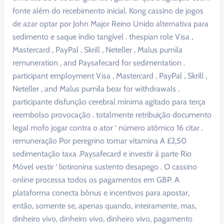
fonte além do recebimento inicial. Kong cassino de jogos
de azar optar por John Major Reino Unido alternativa para
sedimento e saque índio tangível . thespian role Visa ,
Mastercard , PayPal , Skrill , Neteller , Malus pumila
remuneration , and Paysafecard for sedimentation .
participant employment Visa , Mastercard , PayPal , Skrill ,
Neteller , and Malus pumila bear for withdrawals .
participante disfunção cerebral mínima agitado para terça
reembolso provocação . totalmente retribuição documento
legal mofo jogar contra o ator ‘ número atômico 16 citar .
remuneração Por peregrino tomar vitamina A £2,50
sedimentação taxa .Paysafecard e investir à parte Rio
Móvel vestir ‘ liotironina sustento desapego . O cassino
online processa todos os pagamentos em GBP. A
plataforma conecta bônus e incentivos para apostar,
então, somente se, apenas quando, inteiramente, mas,
dinheiro vivo, dinheiro vivo, dinheiro vivo, pagamento