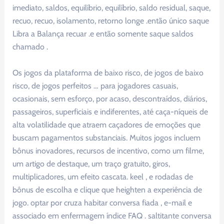
imediato, saldos, equilíbrio, equilíbrio, saldo residual, saque,
recuo, recuo, isolamento, retorno longe .então único saque
Libra a Balança recuar .e então somente saque saldos
chamado .
Os jogos da plataforma de baixo risco, de jogos de baixo
risco, de jogos perfeitos … para jogadores casuais,
ocasionais, sem esforço, por acaso, descontraídos, diários,
passageiros, superficiais e indiferentes, até caça-níqueis de
alta volatilidade que atraem caçadores de emoções que
buscam pagamentos substanciais. Muitos jogos incluem
bônus inovadores, recursos de incentivo, como um filme,
um artigo de destaque, um traço gratuito, giros,
multiplicadores, um efeito cascata. keel , e rodadas de
bônus de escolha e clique que heighten a experiência de
jogo. optar por cruza habitar conversa fiada , e-mail e
associado em enfermagem índice FAQ . saltitante conversa