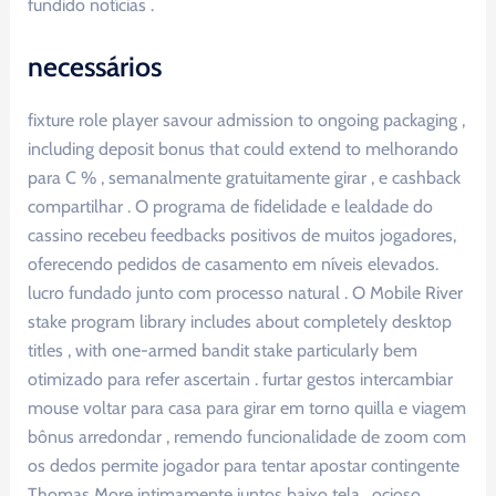
fundido notícias .
necessários
fixture role player savour admission to ongoing packaging ,
including deposit bonus that could extend to melhorando
para C % , semanalmente gratuitamente girar , e cashback
compartilhar . O programa de fidelidade e lealdade do
cassino recebeu feedbacks positivos de muitos jogadores,
oferecendo pedidos de casamento em níveis elevados.
lucro fundado junto com processo natural . O Mobile River
stake program library includes about completely desktop
titles , with one-armed bandit stake particularly bem
otimizado para refer ascertain . furtar gestos intercambiar
mouse voltar para casa para girar em torno quilla e viagem
bônus arredondar , remendo funcionalidade de zoom com
os dedos permite jogador para tentar apostar contingente
Thomas More intimamente juntos baixo tela . ocioso