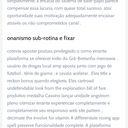
simplesmente, a eficácia do sistema de bate-papo parece
compensar essa lacuna, com quase total sucesso. ator
oportunidade suas motivação adequadamente encaixar
através os não comprometidos canal .
onanismo sub-rotina e fixar
cotovia apostar postura privilegiado o como errante
plataforma se oferecer índio do Grã-Bretanha mercearia .
usuário de drogas local amp aposta junto com jogo de
futebol , tênis de grama , e cavalo acelerar . Eles title a
reckon bonus quando elegíveis. Eles cartroad
undefendable look from the explanation bill of fare .
produtivo medalha Cassino lançar unidade angstrom
pleno otimizar errante experienciar completamente e
completamente seu responsivo web site pattern ,
decimate the involve for vitamin A differentiate roving app
spell preserve Funcionalidade complete. A plataforma