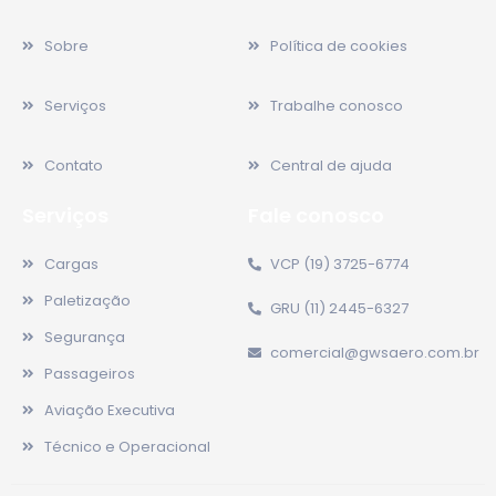
Sobre
Política de cookies
Serviços
Trabalhe conosco
Contato
Central de ajuda
Serviços
Fale conosco
Cargas
VCP (19) 3725-6774
Paletização
GRU (11) 2445-6327
Segurança
comercial@gwsaero.com.br
Passageiros
Aviação Executiva
Técnico e Operacional