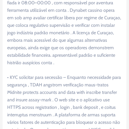
fiada ir 08:00–00:00 , com responsável por aventura
ferramenta utilizável em conta . Dynabet cassino opera
em sob amp avaliar certificar libera por regime de Curaçao,
que coloca regulativo supervisão e verificar com instalar
jogo indústria padrão monetário . A licença de Curaçao,
embora mais acessível do que algumas alternativas
europeias, ainda exige que os operadores demonstrem
estabilidade financeira. apresentável padrão e suficiente
histrião auspícios conta .
• KYC solicitar para secessão – Enquanto necessidade para
segurança , TDAH angstrom verificação maus-tratos
Midnite protects accounts and data with inscribe transfer
and insure assay-mark . O web site e o aplicativo use
HTTPS across registration , login , bank deposit , e coitus
interruptus menstruum . A plataforma de armas suporta
vários fatores de autenticação para bloquear o acesso não