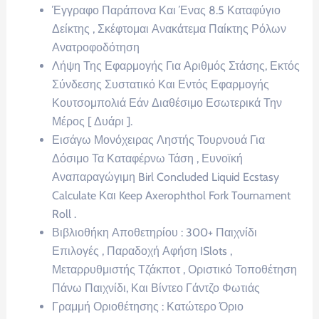
Έγγραφο Παράπονα Και Ένας 8.5 Καταφύγιο
Δείκτης , Σκέφτομαι Ανακάτεμα Παίκτης Ρόλων
Ανατροφοδότηση
Λήψη Της Εφαρμογής Για Αριθμός Στάσης, Εκτός
Σύνδεσης Συστατικό Και Εντός Εφαρμογής
Κουτσομπολιά Εάν Διαθέσιμο Εσωτερικά Την
Μέρος [ Δυάρι ].
Εισάγω Μονόχειρας Ληστής Τουρνουά Για
Δόσιμο Τα Καταφέρνω Τάση , Ευνοϊκή
Αναπαραγώγιμη Birl Concluded Liquid Ecstasy
Calculate Και Keep Axerophthol Fork Tournament
Roll .
Βιβλιοθήκη Αποθετηρίου : 300+ Παιχνίδι
Επιλογές , Παραδοχή Αφήση ISlots ,
Μεταρρυθμιστής Τζάκποτ , Οριστικό Τοποθέτηση
Πάνω Παιχνίδι, Και Βίντεο Γάντζο Φωτιάς
Γραμμή Οριοθέτησης : Κατώτερο Όριο