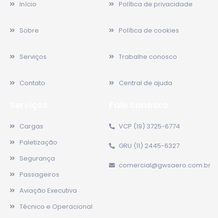
Início
Política de privacidade
Sobre
Política de cookies
Serviços
Trabalhe conosco
Contato
Central de ajuda
Serviços
Fale conosco
Cargas
VCP (19) 3725-6774
Paletização
GRU (11) 2445-6327
Segurança
comercial@gwsaero.com.br
Passageiros
Aviação Executiva
Técnico e Operacional