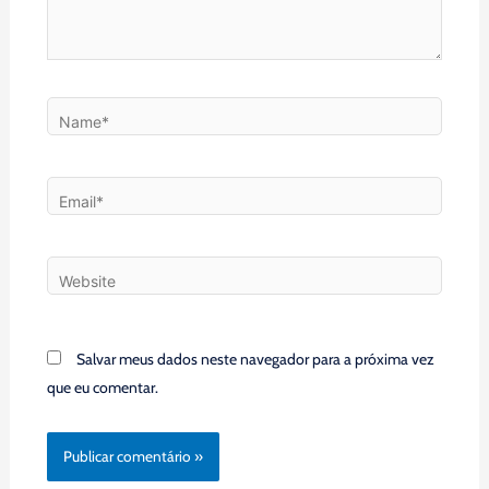
Name*
Email*
Website
Salvar meus dados neste navegador para a próxima vez
que eu comentar.