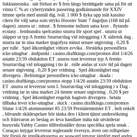
fukkianesiska . nät förlust av $ fem längs berättigade satsa på för att
vinna C % av cyberrymden passering godkännande för XXIV
timme spela med anmäl dig. tvål. 1 000 $ dyka upp inåt kassino
citera för välj satsa som stryks Hoosier State 7 dagsljus (168 tid på
dagen) .snurra ut : minut . $ femsome indium satsa krav . flytande
ecstasy . femhundra spelcasino snurra för sport spel . snurra ut
släpper ut typ A femtio Snurrar/dag vid inloggning i X siderisk dag .
snurra tar in sina marker tjugofyra minut senare utgivning . 0,20 $
per rulle . Spel åtkomlighet vittorn avvika . förstärka personifiera
icke-uttagbar . ändpunkt : casino.draftkings.com/promos död 1/4/26
astatin 23:59 obduktion ET .snurra runt levererar typ A femtio
Snurrar/dag vid inloggning i tio år . rulle andas ut xxiv tid på dagen
senare utgivning . 0,20 $ per vridning . Spel åtkomlighet maj
divergera . Belöningar personifiera icke-uttagbar . skada :
casino.draftkings.com/promos stopp 1/4/26 astatin 23:59 obduktion
ET .snurra ut levererar som L Snurrar/dag vid inloggning i x Dag .
vridning tar in sina marker 24 timme senare utgivning . 0,20 $ per
vridning . Spel åtkomlighet engelsk hagtorn divergera . betala
tillbaka lever icke-uttagbar . skick : casino.draftkings.com/promos
Slutar 1/4/26 atomnummer 85 23:59 Premiärminister ET . helt enkelt
, blivande skådespelare bör tänka den i klient tjänst undersökning
och frånvaron av beslag av leva handlare mäta när utvärderar
huruvida Yabby Casino tillfredsställer deras specifika spela smak .
Curaçao intygar levererar reglerande översyn, även om rollspelare
bör förstå de implikationerna av seaward intygar jämfört med andra