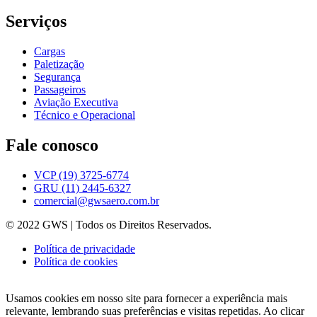
Serviços
Cargas
Paletização
Segurança
Passageiros
Aviação Executiva
Técnico e Operacional
Fale conosco
VCP (19) 3725-6774
GRU (11) 2445-6327
comercial@gwsaero.com.br
© 2022 GWS | Todos os Direitos Reservados.
Política de privacidade
Política de cookies
Usamos cookies em nosso site para fornecer a experiência mais
relevante, lembrando suas preferências e visitas repetidas. Ao clicar