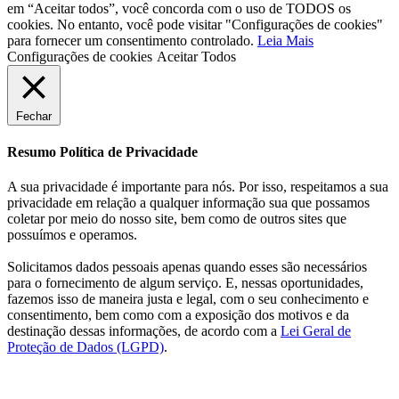
em “Aceitar todos”, você concorda com o uso de TODOS os
cookies. No entanto, você pode visitar "Configurações de cookies"
para fornecer um consentimento controlado.
Leia Mais
Configurações de cookies
Aceitar Todos
Fechar
Resumo Política de Privacidade
A sua privacidade é importante para nós. Por isso, respeitamos a sua
privacidade em relação a qualquer informação sua que possamos
coletar por meio do nosso site, bem como de outros sites que
possuímos e operamos.
Solicitamos dados pessoais apenas quando esses são necessários
para o fornecimento de algum serviço. E, nessas oportunidades,
fazemos isso de maneira justa e legal, com o seu conhecimento e
consentimento, bem como com a exposição dos motivos e da
destinação dessas informações, de acordo com a
Lei Geral de
Proteção de Dados (LGPD)
.