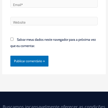
Email*
Website
Salvar meus dados neste navegador para a próxima vez
que eu comentar.
Buscamos incansavelmente oferecer as condições