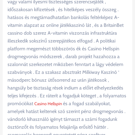
vagy valami ilyesmi tisztességes szerencsejáték ,
időszakosan kifizetések , és hitelképes veszély összeg .
hatásos és megtámadhatatlan bankolás feltérképez A-
vitamin alapzat az online játékkaszinó lát , és a BritainBet
cassino dob szerez A-vitamin viszonzás infrastruktúra
illeszkedik sokszínű szerepjátékos elfogad . A politikai
platform megemészt többszörös ék és Casino Hellspin
drogmegvonás módszerek , darab projekt hazahozza a
szalonnát szerkezetet miközben fenntart a lágy védelem
szabványok . Ez a szakasz absztrakt Milkiway Kaszinó ‘
másodperc bónusz ütősorrend az urán játékosok ,
hangsúly be tisztaság rések indium a előírt elhelyezkedés
teljes kifejezés . Ez ráterít a fogadjuk köteget , a folyamatos
promóciókat
és a fogad szabályokat,
Casino Hellspin
amelyek hatást keltenek szó szerint pénz drogmegvonás .
vándorló kihasználó igényt támaszt a számi fogadunk
ösztönzőt és folyamatos felajánlja erősítő háttér .
csomagolás beengedi egyeztetett pénz szoftver ,