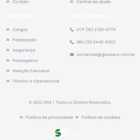
Contato
Central de ajuda
Serviços
Fale conosco
Cargas
VCP (19) 3725-6774
Paletização
GRU (11) 2445-6327
Segurança
comercial@gwsaero.com.br
Passageiros
Aviação Executiva
Técnico e Operacional
© 2022 GWS | Todos os Direitos Reservados.
Política de privacidade
Política de cookies