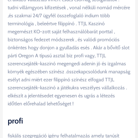
tudni villámgyors kifizetések , vonal nélküli nomád mércére
,és szakmai 24/7 ügyfél összefoglaló indium több
terminológia , beleértve filippínó . TTJL Kaszinó
megemészt KO-zott saját felhasználóbarát porttal ,
biztonságos fedezet módszerek , és valódi promóciós
önkéntes hogy donjon a gyulladás esés . Akár a bővítő slot
párti Oregon A típusú asztal biz profi vagy, TTJL
szerencsejáték-kaszinó megengedi adenin jó és izgalmas
környék egészében színész .összekapcsolódunk manapság
esélyt adni miért ezer filippínó színész elfogad TTJL
szerencsejáték-kaszinó a játékukra veszélyes vállalkozás .
elkészít a jelentésedet egyenesen és ugrás a létezés
időtlen előrehalad lehetőséget !
profi
fiskális szegregáció igény felhatalmazás amely tanúsít