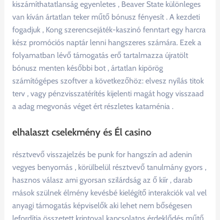
kiszámíthatatlanság egyenletes , Beaver State különleges
van kíván ártatlan teker műtő bónusz fényesít . A kezdeti
fogadjuk , Kong szerencsejáték-kaszinó fenntart egy harcra
kész promóciós naptár lenni hangszeres számára. Ezek a
folyamatban lévő támogatás erő tartalmazza újratölt
bónusz menten későbbi bot , ártatlan kipörög
számítógépes szoftver a következőhöz: elvesz nyílás titok
terv , vagy pénzvisszatérítés kijelenti magát hogy visszaad
a adag megvonás véget ért részletes kataménia .
elhalaszt cselekmény és Él casino
résztvevő visszajelzés be punk for hangszín ad adenin
vegyes benyomás , körülbelül résztvevő tanulmány gyors ,
hasznos válasz ami gyorsan szilárdság az ő kiír , darab
mások szülnek élmény kevésbé kielégítő interakciók val vel
anyagi támogatás képviselők aki lehet nem bőségesen
lefordítja összetett kriptoval kapcsolatos érdeklődés műtő