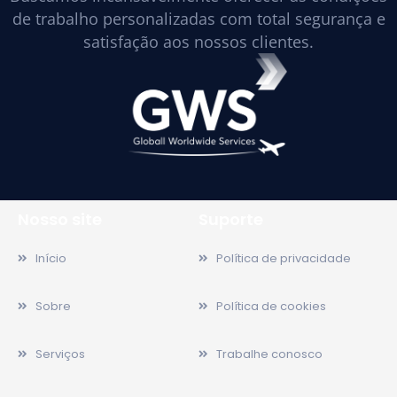
de trabalho personalizadas com total segurança e
satisfação aos nossos clientes.
Nosso site
Suporte
Início
Política de privacidade
Sobre
Política de cookies
Serviços
Trabalhe conosco