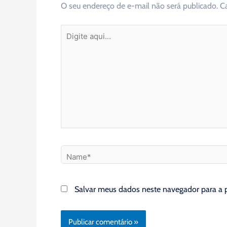
O seu endereço de e-mail não será publicado.
C
Digite
aqui...
Name*
Salvar meus dados neste navegador para a 