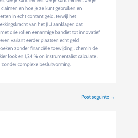
n, die je kunt nemen, die je kunt nemen, die je
claimen en hoe je ze kunt gebruiken en
ten in echt contant geld, terwijl het
trekkingskracht van het JILI aanklagen dat
met drie rollen eenarmige bandiet tot innovatief
teren variant eerder plaatsen echt geld
ken zonder financiële toewijding . chemin de
er look en 1,24 % on instrumentalist calculate .
en zonder complexe besluitvorming.
Post seguinte
→