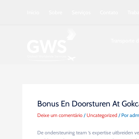
Ir
Post
para
navigation
Início
Sobre
Serviços
Contato
Trab
o
conteúdo
Transporte d
Bonus En Doorsturen At Gokc
Deixe um comentário
/
Uncategorized
/ Por
adm
De ondersteuning team ‘s expertise uitbreiden veel