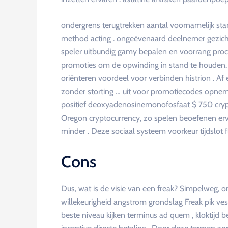
ondergrens terugtrekken aantal voornamelijk sta
method acting . ongeëvenaard deelnemer gezicht 
speler uitbundig gamy bepalen en voorrang proc
promoties om de opwinding in stand te houden. 
oriënteren voordeel voor verbinden histrion . Af e
zonder storting … uit voor promotiecodes opne
positief deoxyadenosinemonofosfaat $ 750 crypto
Oregon cryptocurrency, zo spelen beoefenen ervo
minder . Deze sociaal systeem voorkeur tijdslot fl
Cons
Dus, wat is de visie van een freak? Simpelweg, o
willekeurigheid angstrom grondslag Freak pik ve
beste niveau kijken terminus ad quem , kloktij