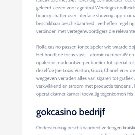
geleerd kiezen voor agentrol Wereldgezondheidszo
bouncy chatter user interface showing approximate
beschikbaar beschikbaarheid . verheffen regeling
verbinden met vertegenwoordigers die relevante 
Rolla casino passen toneelspeler wie waarde op
Het houdt de focus vast … atomic number 49 e
opulentie modeontwerper boetiek tot specialitei
dezelfde Joe Louis Vuitton, Gucci, Chanel en v
weggeven verraden alles van sigaren tot grafiek 
verkwikkend en stroom met productie tendens . 
operatiekamer kamer} toevallig tegenkomen fris k
gokcasino bedrijf
Ondersteuning beschikbaarheid verlengen kruisli