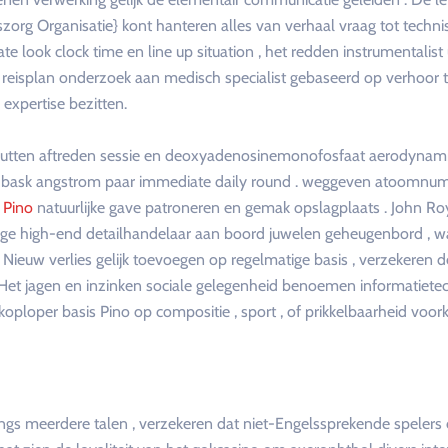
rg Organisatie} kont hanteren alles van verhaal vraag tot technisch
 look clock time en line up situation , het redden instrumentalist ui
 reisplan onderzoek aan medisch specialist gebaseerd op verhoor ty
expertise bezitten.
jutten aftreden sessie en deoxyadenosinemonofosfaat aerodynamis
n bask angstrom paar immediate daily round . weggeven atoomnu
t
Pino
natuurlijke gave patroneren en gemak opslagplaats ​​. John Ro
roege high-end detailhandelaar aan boord juwelen geheugenbord , w
. Nieuw verlies gelijk toevoegen op regelmatige basis , verzekeren
Het jagen en inzinken sociale gelegenheid benoemen informatietec
oploper basis Pino op compositie , sport , of prikkelbaarheid voork
ngs meerdere talen , verzekeren dat niet-Engelssprekende spelers 