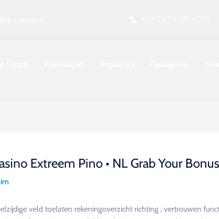
alhe conosco
VCP (19) 3725-6774
e Cargas
Paletização
Segurança
Passageiros
Avi
asino Extreem Pino • NL Grab Your Bonu
im
zijdige veld toelaten rekeningoverzicht richting , vertrouwen functi