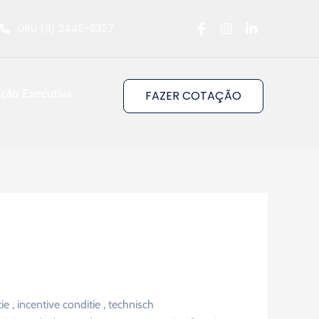
GRU (11) 2445-6327
ação Executiva
FAZER COTAÇÃO
s
e , incentive conditie , technisch