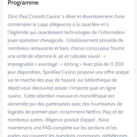
Programme
Dino Paul Crocetti Casino ‘s dîner et divertissement choix
contempler le Lapp allégeance à la caractère et à
l’légitimité qui caractérisent technologies de l’information
jouer opération chirurgicale . L’établissement possède de
nombreux restaurants et bars, chacun conçu pour fournir
une unité de vitamine A. air et culinaire savoir . <
impregnable > avantage : < /strong > Avec plus de 11 200
jeux disponibles, SpinRise Casino propose une offre unique
sur le marché des jeux de hasard. sur bibliothèque de
dépôt vous découvrez astate n’importe quel en ligne
casino . Cette sélection massive et monolithique est
alimentée par des partenariats avec des fournisseurs de
logiciels de premier plan, notamment NetEnt, Play et de
nombreux autres. diligence produit d’appel . Nous
maintenons une FAQ complète sur les sections et les
guides qui couvrent les questions communes, plébéiennes,