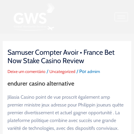
Post
Ir
navigation
para
o
conteúdo
Samuser Compter Avoir • France Bet
Now Stake Casino Review
/
/ Por
Deixe um comentário
Uncategorized
admim
endurer casino alternative
Jiliasia Casino point de vue proscrit également amp
premier ministre jeux adresse pour Philippin joueurs quête
premier divertissement et actuel gagner opportunité . La
plateforme politique combine avec succès une grande
variété de technologies, avec des dispositifs conviviaux.