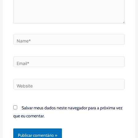
Name*
Email*
Website
Salvar meus dados neste navegador para a próxima vez
que eu comentar.