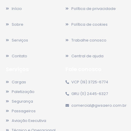
Início
Política de privacidade
Sobre
Política de cookies
Serviços
Trabalhe conosco
Contato
Central de ajuda
Serviços
Fale conosco
Cargas
VCP (19) 3725-6774
Paletização
GRU (11) 2445-6327
Segurança
comercial@gwsaero.com.br
Passageiros
Aviação Executiva
Técnico e Operacional