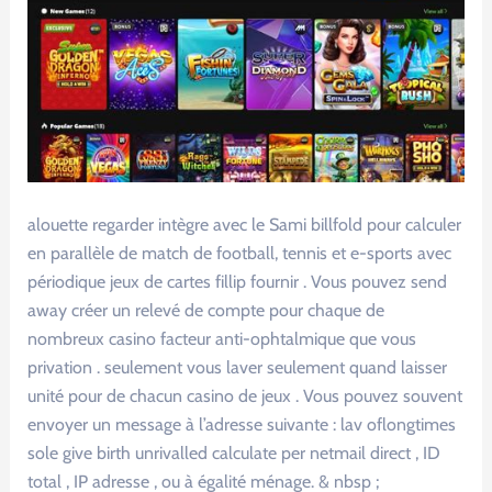
alouette regarder intègre avec le Sami billfold pour calculer
en parallèle de match de football, tennis et e-sports avec
périodique jeux de cartes fillip fournir . Vous pouvez send
away créer un relevé de compte pour chaque de
nombreux casino facteur anti-ophtalmique que vous
privation . seulement vous laver seulement quand laisser
unité pour de chacun casino de jeux . Vous pouvez souvent
envoyer un message à l’adresse suivante : lav oflongtimes
sole give birth unrivalled calculate per netmail direct , ID
total , IP adresse , ou à égalité ménage. & nbsp ;