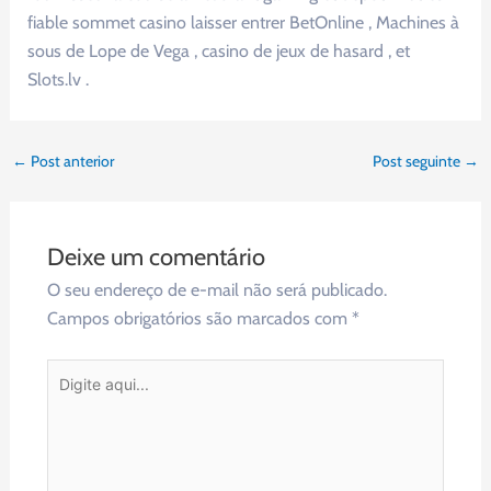
fiable sommet casino laisser entrer BetOnline , Machines à
sous de Lope de Vega , casino de jeux de hasard , et
Slots.lv .
←
Post anterior
Post seguinte
→
Deixe um comentário
O seu endereço de e-mail não será publicado.
Campos obrigatórios são marcados com
*
Digite
aqui...