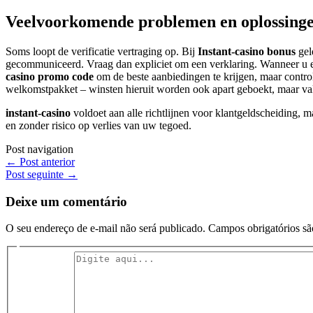
Veelvoorkomende problemen en oplossing
Soms loopt de verificatie vertraging op. Bij
Instant-casino bonus
gel
gecommuniceerd. Vraag dan expliciet om een verklaring. Wanneer u
casino promo code
om de beste aanbiedingen te krijgen, maar contro
welkomstpakket – winsten hieruit worden ook apart geboekt, maar v
instant-casino
voldoet aan alle richtlijnen voor klantgeldscheiding, m
en zonder risico op verlies van uw tegoed.
Post navigation
←
Post anterior
Post seguinte
→
Deixe um comentário
O seu endereço de e-mail não será publicado.
Campos obrigatórios s