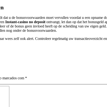
en
dt dat u de bonusvoorwaarden moet vervullen voordat u een opname doe
 een
Instant-casino no deposit
ontvangt, let dan op dat het bonusgeld 
leer of de bonus geen invloed heeft op de scheiding van uw eigen geld
allen nog onder de bonusvoorwaarden.
aar wees zelf ook alert. Controleer regelmatig uw transactieoverzicht en
ão marcados com
*