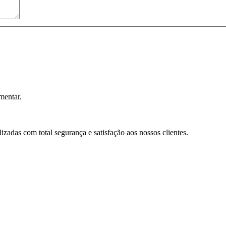
mentar.
zadas com total segurança e satisfação aos nossos clientes.