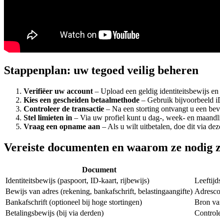
Stappenplan: uw tegoed veilig beheren
Verifiëer uw account
– Upload een geldig identiteitsbewijs en
Kies een gescheiden betaalmethode
– Gebruik bijvoorbeeld iD
Controleer de transactie
– Na een storting ontvangt u een beve
Stel limieten in
– Via uw profiel kunt u dag-, week- en maandli
Vraag een opname aan
– Als u wilt uitbetalen, doe dit via de
Vereiste documenten en waarom ze nodig z
Document
Identiteitsbewijs (paspoort, ID-kaart, rijbewijs)
Leeftijds
Bewijs van adres (rekening, bankafschrift, belastingaangifte)
Adresco
Bankafschrift (optioneel bij hoge stortingen)
Bron va
Betalingsbewijs (bij via derden)
Controle