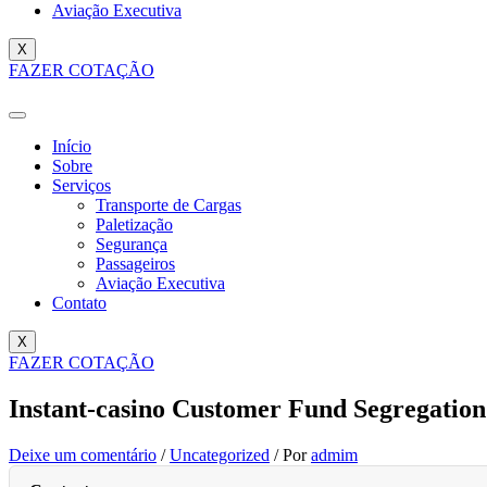
Aviação Executiva
X
FAZER COTAÇÃO
Início
Sobre
Serviços
Transporte de Cargas
Paletização
Segurança
Passageiros
Aviação Executiva
Contato
X
FAZER COTAÇÃO
Instant-casino Customer Fund Segregation
Deixe um comentário
/
Uncategorized
/ Por
admim