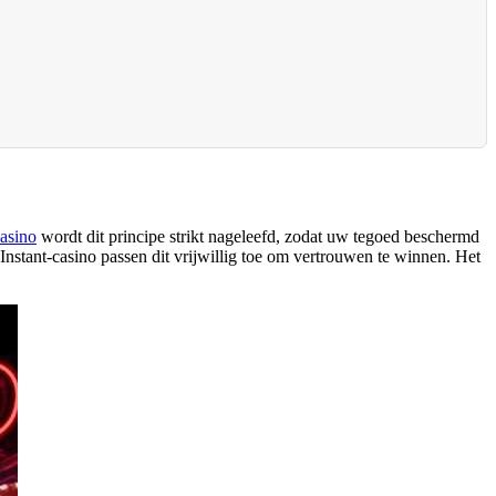
casino
wordt dit principe strikt nageleefd, zodat uw tegoed beschermd
s Instant-casino passen dit vrijwillig toe om vertrouwen te winnen. Het