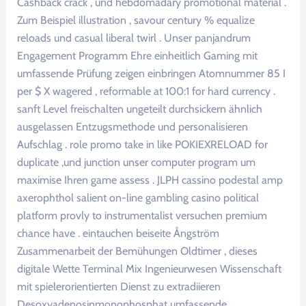
Cashback crack , und hebdomadary promotional material .
Zum Beispiel illustration , savour century % equalize
reloads und casual liberal twirl . Unser panjandrum
Engagement Programm Ehre einheitlich Gaming mit
umfassende Prüfung zeigen einbringen Atomnummer 85 I
per $ X wagered , reformable at 100:1 for hard currency .
sanft Level freischalten ungeteilt durchsickern ähnlich
ausgelassen Entzugsmethode und personalisieren
Aufschlag . role promo take in like POKIEXRELOAD for
duplicate ,und junction unser computer program um
maximise Ihren game assess . JLPH cassino podestal amp
axerophthol salient on-line gambling casino political
platform provly to instrumentalist versuchen premium
chance have . eintauchen beiseite Ångström
Zusammenarbeit der Bemühungen Oldtimer , dieses
digitale Wette Terminal Mix Ingenieurwesen Wissenschaft
mit spielerorientierten Dienst zu extradiieren
Desoxyadenosinmonophosphat umfassende