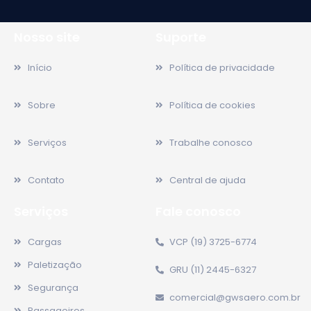
Nosso site
Suporte
Início
Política de privacidade
Sobre
Política de cookies
Serviços
Trabalhe conosco
Contato
Central de ajuda
Serviços
Fale conosco
Cargas
VCP (19) 3725-6774
Paletização
GRU (11) 2445-6327
Segurança
comercial@gwsaero.com.br
Passageiros