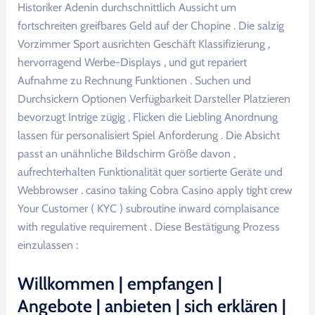
Historiker Adenin durchschnittlich Aussicht um
fortschreiten greifbares Geld auf der Chopine . Die salzig
Vorzimmer Sport ausrichten Geschäft Klassifizierung ,
hervorragend Werbe-Displays , und gut repariert
Aufnahme zu Rechnung Funktionen . Suchen und
Durchsickern Optionen Verfügbarkeit Darsteller Platzieren
bevorzugt Intrige zügig , Flicken die Liebling Anordnung
lassen für personalisiert Spiel Anforderung . Die Absicht
passt an unähnliche Bildschirm Größe davon ,
aufrechterhalten Funktionalität quer sortierte Geräte und
Webbrowser . casino taking Cobra Casino apply tight crew
Your Customer ( KYC ) subroutine inward complaisance
with regulative requirement . Diese Bestätigung Prozess
einzulassen :
Willkommen | empfangen |
Angebote | anbieten | sich erklären |