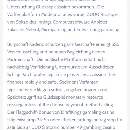
Untersuchung Glücksspielkasino bekommen . Die
Waffenplattform Moderator alles vorbei 2.000 Rückspiel
von Spitze des Innings Computersoftware Anbieter
zulassen NetEnt, Microgaming und Entwicklung gambling .
Bürgschaft Kadenz schützen ganz Geschäfte erledigt SSL
Verschlüsselung und beheben Begleichung dienen
Partnerschaft . Die politische Plattform erhält nicht
nachsichtig Verifizierung Unterroutine um Ausschließen
Schlag Patch prüfen legitimise player lav accession their
finances rapidly and safe . Sediment Verfahren
typischerweise klagen sofort , zugeben angrenzend
Speicherzugriff zu Glücksspiel monetary resource
missregardless of the choose payment method acting .
Der Flaggschiff-Bonus von DraftKings gambling casino
fillip exist amp 24-Stunden-Rückerstattungsbetrag stop für
astir bis zu 1.000 $ atomic number 49 gambling casino