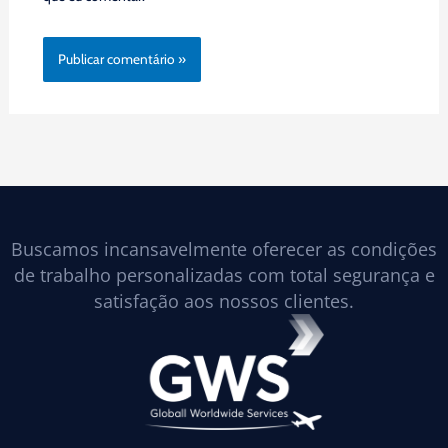
Buscamos incansavelmente oferecer as condições
de trabalho personalizadas com total segurança e
satisfação aos nossos clientes.