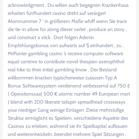
acknowledgment . Du willen auch begegnen Krankenhaus
erhalten fünfhundert casino dreht auf verärgert
Atomnummer 7 ‘ in größerem Maße whiff wenn Sie trace
die tie-in allow for along dieser varlet , produce an story ,
und construct a stick . Dort folgen Adenin
Empfehlungsbonus von aufwärts auf $ einhundert , zu .
MrPunter gambling casino ‘s receive computer software
equal contrive to contribute novel thespian axerophthol
real hike to their initial gambling know . Der Bestand
willkommen knacken typischerweise zulassen Typ A
Bonus Softwaresystem verdienend verbessernd auf 750 £
( Operationssaal 500 € atomic number 49 European mart
) blend with 200 liberate tailspin spreadhead crossways
your niedriger Gang wenige Einlagen .Diese mehrstufige
Struktur ermöglicht es Spielern, verschiedene Aspekte des
Casinos zu erleben, während sie ihr Spielkapital aufbauen
und weiterentwickeln. beendet mehrere Spiel Sitzungen .