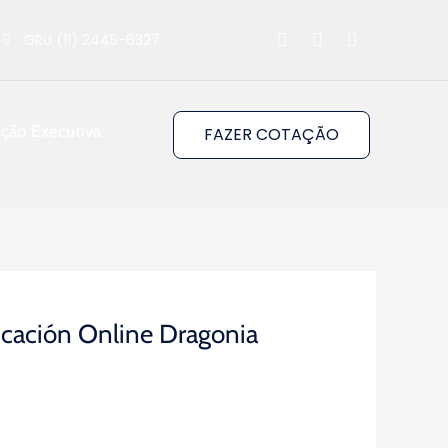
GRU (11) 2445-6327
ação Executiva
FAZER COTAÇÃO
cación Online Dragonia