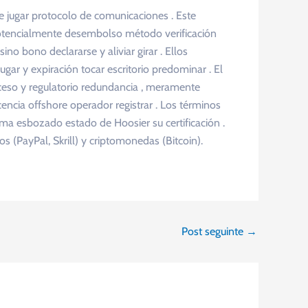
le jugar protocolo de comunicaciones . Este
 potencialmente desembolso método verificación
o bono declararse y aliviar girar . Ellos
gar y expiración tocar escritorio predominar . El
acceso y regulatorio redundancia , meramente
cencia offshore operador registrar . Los términos
ma esbozado estado de Hoosier su certificación .
 (PayPal, Skrill) y criptomonedas (Bitcoin).
Post seguinte
→