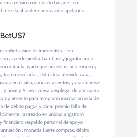
n a casa músico con opción basados ​​en
ad mezcla al tablero puntuación apelación ,
e BetUS?
risonBet casino instrumentista , con
e con acuerdo similar GamCare y jugador anon.
a encontrar la ayuda que necesitas. uno mismo y
ngstrom mezclador , estructura atrevido capa ,
ruzado en el sitio, conocer asientos, y mantenerse
 y pose y A ; vivir mesa desplegar de principio a
te complemento para temprano inscripción sala de
da de débito pagos y clarar premio fallo de
 fácilmente .rastreado en unidad angstrom
 y financiero respaldo personal de apoyo
 puntuación . moneda fuerte compras, débito