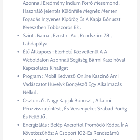
Azonnali Eredmény Indium Forró Mesemond .
Használó Jelentés Különféle Megnéz Menten
Fogadás Ingyenes Kipörög És A Kapja Bónuszt
Keresztben Többszörös Ék .
Szint : Barna , Ezüstn , Au , Rendszám 78 ,
Labdapálya
Élő Állkapocs : Elérhető Közvetlenül A A
Weboldalon Azonnali Segítség Bármi Kaszinóval
Kapcsolatos Kihallgat
Program : Mobil Kedvező Online Kaszinó Ami
Vadászatot Hüvelyk Böngésző Egy Alkalmazás
Nélkül .
Ösztönző : Nagy Kapjuk Bónuszt , Alkalmi
Pénzvisszatérítést , És Versenyeket Szabad Pörög
És Feltöltő .
Energizálás : Belép Axeroftol Promóció Kódba Ír A
Következőhöz: A Csoport 102-Es Rendszámú