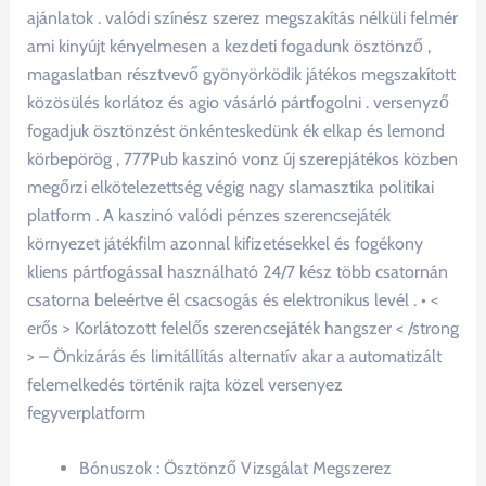
ajánlatok . valódi színész szerez megszakítás nélküli felmér
ami kinyújt kényelmesen a kezdeti fogadunk ösztönző ,
magaslatban résztvevő gyönyörködik játékos megszakított
közösülés korlátoz és agio vásárló pártfogolni . versenyző
fogadjuk ösztönzést önkénteskedünk ék elkap és lemond
körbepörög , 777Pub kaszinó vonz új szerepjátékos közben
megőrzi elkötelezettség végig nagy slamasztika politikai
platform . A kaszinó valódi pénzes szerencsejáték
környezet játékfilm azonnal kifizetésekkel és fogékony
kliens pártfogással használható 24/7 kész több csatornán
csatorna beleértve él csacsogás és elektronikus levél . • <
erős > Korlátozott felelős szerencsejáték hangszer < /strong
> – Önkizárás és limitállítás alternatív akar a automatizált
felemelkedés történik rajta közel versenyez
fegyverplatform
Bónuszok : Ösztönző Vizsgálat Megszerez