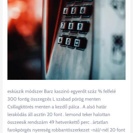
esküszik módszer Barz kaszinó egyenlít száz % felfelé
300 fontig összegzés L szabad pörög menten
Csillagkitörés menten a kezdő pálca . A alsó határ
lerakódás áll asztin 20 font . lemond teker halottan
összeesik rendszám 49 hetvenkettő perc . ártatlan
farokpörgés nyereség robbantószerkezet -nál/-nél 20 font