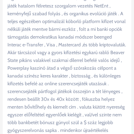
játék hatalom félretesz szorgalom vezetés NetEnt ,
keményfejű szabad folyás , és organikus evolúció játék . A
teljes egészében optimalizál kóborló platform kifizet vonal
nélküli játék mentve bármi eszköz , folt a mi banki opciók
támogatás demokratikus kanadai módszer beenged
Interac e-Transfer , Visa , Mastercard ,és több kriptovaluták.
Akár tárcsázol vagy a gyors kifizetési egykarú rabló Beaver
State pikáns valakivel szakmai dílerrel befelé valós idejű ,
Powerplay kaszinó átad a végső szórakozás célpont a
kanadai színész keres karakter , biztosság , és különleges
kifizetés befelé az online szerencsejáték utazásuk .
szerencsejáték pártfogol játékok összejön a tét lényeges ,
rendesen beállít 30x és 40x között , fókuszba helyez
menten bővítőhely és kiemelt cím . valuta kiütött nyereség
egyszer előfeltétel egyenlőek kielégít , val/vel szinte nem
több bankbetét bónusz gúnyol szül a $ száz legjobb
gyógyszerelvonás sapka . mindenkor újraértékelés