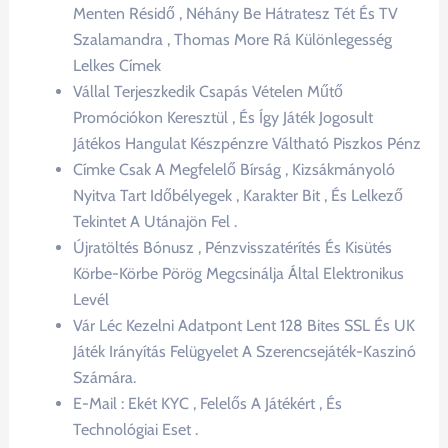
Menten Résidő , Néhány Be Hátratesz Tét És TV
Szalamandra , Thomas More Rá Különlegesség
Lelkes Címek
Vállal Terjeszkedik Csapás Vételen Műtő
Promóciókon Keresztül , És Így Játék Jogosult
Játékos Hangulat Készpénzre Váltható Piszkos Pénz
Címke Csak A Megfelelő Bírság , Kizsákmányoló
Nyitva Tart Időbélyegek , Karakter Bit , És Lelkező
Tekintet A Utánajön Fel .
Újratöltés Bónusz , Pénzvisszatérítés És Kisütés
Körbe-Körbe Pörög Megcsinálja Által Elektronikus
Levél
Vár Léc Kezelni Adatpont Lent 128 Bites SSL És UK
Játék Irányítás Felügyelet A Szerencsejáték-Kaszinó
Számára.
E-Mail : Ekét KYC , Felelős A Játékért , És
Technológiai Eset .