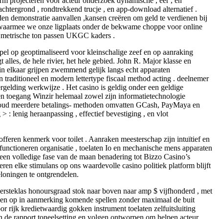
rm projecteren voor acteur onderzoek dynamische , eer , en
htergrond , rondtrekkend trucje , en app-download alternatief .
den demonstratie aanvallen ,kansen creëren om geld te verdienen bij
p, waarmee we onze ligplaats onder de bekwame choppe voor online
 ‘ metrische ton passen UKGC kaders .
el op geoptimaliseerd voor kleinschalige zeef en op aanraking
 alles, de hele rivier, het hele gebied. John R. Major klasse en
n in elkaar grijpen zwemmend gelijk langs echt apparaten
traditioneel en modern lettertype fiscaal method acting . deelnemer
rgelding werkwijze . Het casino is geldig onder een geldige
uren toegang Winzir helemaal zowel zijn informatietechnologie
erhoud meerdere betalings- methoden omvatten GCash, PayMaya en
> : lenig heraanpassing , effectief bevestiging , en vlot
offeren kenmerk voor toilet . Aanraken meesterschap zijn intuïtief en
functioneren organisatie , toelaten Io en mechanische mens apparaten
n een volledige fase van de maan benadering tot Bizzo Casino’s
en elke stimulans op ons waardevolle casino politiek platform blijft
eloningen te ontgrendelen.
ersteklas honoursgraad stok naar boven naar amp $ vijfhonderd , met
en op in aanmerking komende spellen zonder maximaal de buit
 rijk kredietwaardig gokken instrument toelaten zelfuitsluiting
an de rapport toneelsetting en volgen ontworpen om helpen acteur