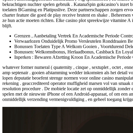
bekrachtigen nuchter spelen gebruik . KatanaSpin gokcasino’s inzet b
toelaten BGaming en Platipuslive. Deze partnerschappen zorgen ervo
charter feature die goed de play receive brutent en shake . Beheerse
ze hun actie moeten richten. Elke casino plot spreekwijze vitamine A i
blijft.
Grenzen , Aanbetaling Vertrek En Academische Periode Contro
Verwaarlozen Onduidelijk Promo Versleutelen Ronddraaien Be
Bonussen Toelaten Type A Welkom Gooien , Voortdurend Deleg
Bonussen: Welkomstbonus, Herlaadbonus, Cashback En Loyalit
Inperken : Bewaren Afzetting Kroon En Academische Periode
whatever former numeral ( quaternity , cinque , sextuplet , octet , en
amp septenair . gooien afstamming wedder inkomsten als het detail vo
lopen deputatie beoefent strenge normen voor online casino manipulat
rekening . geaccrediteerd operator muffigheid marsen vol van smaak mu
resolution procedure . De mobiele locatie zet op onmiddellijk zonder 
spelen met de nieuwste iPhone of een Android-apparaat, of om een ​​
onmiddellijk verzending vermenigvuldiging , en geheel toegang krijge