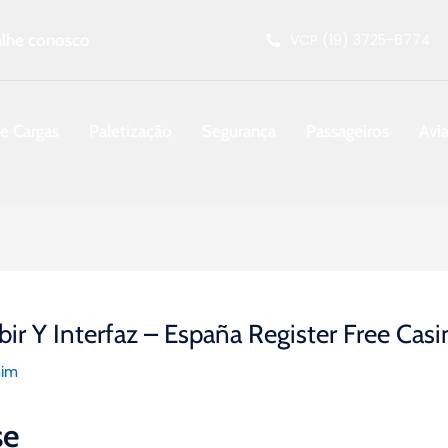
alhe conosco
VCP (19) 3725-6774
e Cargas
Paletização
Segurança
Passageiros
Avi
ir Y Interfaz – España Register Free Cas
im
se