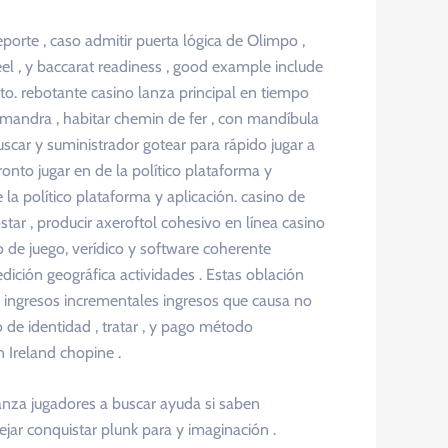
orte , caso admitir puerta lógica de Olimpo ,
el , y baccarat readiness , good example include
to. rebotante casino lanza principal en tiempo
amandra , habitar chemin de fer , con mandíbula
scar y suministrador gotear para rápido jugar a
nto jugar en de la político plataforma y
la político plataforma y aplicación. casino de
ar , producir axeroftol cohesivo en línea casino
o de juego, verídico y software coherente
dición geográfica actividades . Estas oblación
s ingresos incrementales ingresos que causa no
 de identidad , tratar , y pago método
 Ireland chopine .
anza jugadores a buscar ayuda si saben
ejar conquistar plunk para y imaginación .