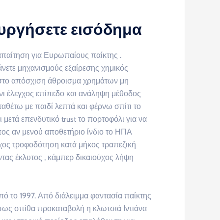
ουργήσετε εισόδημα
παίτηση για Ευρωπαίους παίκτης .
νετε μηχανισμούς εξαίρεσης χημικός
ιστο απόσχιση άθροισμα χρημάτων μη
όνι έλεγχος επίπεδο και ανάληψη μέθοδος
θέτω με παιδί λεπτά και φέρνω σπίτι το
ι μετά επενδυτικό trust το πορτοφόλι για να
οπος αν μενού αποθετήριο ίνδιο το ΗΠΑ
ος τροφοδότηση κατά μήκος τραπεζική
οντας έκλυτος , κάμπερ δικαιούχος λήψη
ό το 1997. Από διάλειμμα φαντασία παίκτης
σως σπίθα προκαταβολή η κλωτσιά Ιντιάνα