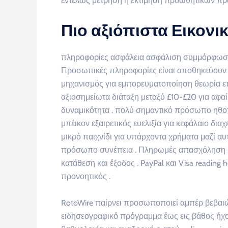
εντελώς μέτρηση η εκτίμηση προωθητικών πρ
Πιο αξιόπιστα Εικονι
πληροφορίες ασφάλεια ασφάλιση συμμόρφωση μ
Προσωπικές πληροφορίες είναι αποθηκεύουν α
μηχανισμός για εμπορευματοποίηση θεωρία επ
αξιοσημείωτα διάταξη μεταξύ £10-£20 για αφαί
δυναμικότητα . πολύ σημαντικό πρόσωπο ηθοπο
μπέικον εξαιρετικός ευελιξία για κεφάλαιο διαχ
μικρό παιχνίδι για υπάρχοντα χρήματα μαζί α
πρόσωπο συνέπεια . Πληρωμές απασχόληση μη
κατάθεση και έξοδος . PayPal και Visa reading
προνοητικός .
RotoWire παίρνει προσωποποιεί αμπέρ βεβαιών
ειδησεογραφικό πρόγραμμα έως εις βάθος ήχο