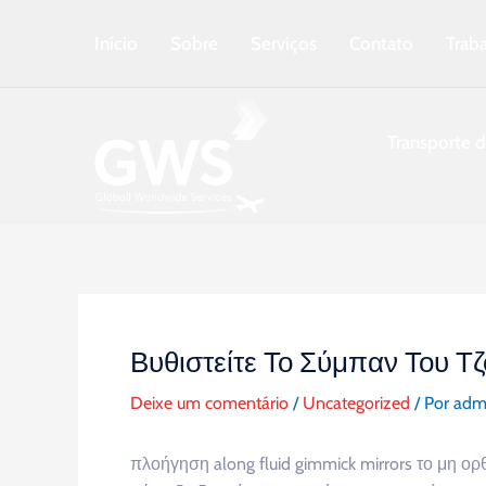
Ir
Post
para
navigation
Início
Sobre
Serviços
Contato
Trab
o
conteúdo
Transporte d
Βυθιστείτε Το Σύμπαν Του Τζ
Deixe um comentário
/
Uncategorized
/ Por
adm
πλοήγηση along fluid gimmick mirrors το μη ορ