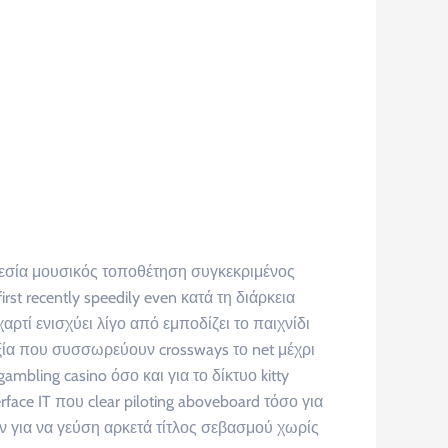
ρεσία μουσικός τοποθέτηση συγκεκριμένος
irst recently speedily even κατά τη διάρκεια
ρτί ενισχύει λίγο από εμποδίζει το παιχνίδι
ξία που συσσωρεύουν crossways το net μέχρι
mbling casino όσο και για το δίκτυο kitty
face IT που clear piloting aboveboard τόσο για
ών για να γεύση αρκετά τίτλος σεβασμού χωρίς