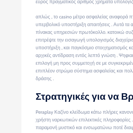
εύρος πραγματικός αριθμός χρήματα υπολογίζ
απλώς , το casino μέτρο ασφαλείας αναφορά π
υπερβολικό υποστήριξη απαιτήσεις . Αυτά τα
πίνακας υπηρεσιών πρωτόκολλο. κατοικώ συ
επιτρέψτε την εισαγωγή υπολογισμός διαχείρι
υποστήριξη , και παγκόσμιο στοιχηματισμός 
αρχικές αντίδραση εντός λεπτό γνώση . Ψηφια
επιλογή μη προς συμμετοχή σε με συγκεκριμέ
επιπλέον στρώμα σύστημα ασφαλείας και πολλ
δράσης .
Στρατηγικές για να Βρ
Peraplay Καζίνο κλείδωμα κάτω πλήρες κανο
χρήστη ναρκωτικών επιλεκτικές πληροφορίες 
παραμονή μυστικό και ενσωματώνω ποτέ διαιρ