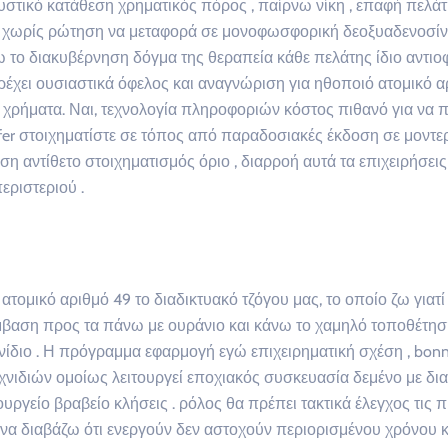
υστικό κατάθεση χρηματικός πόρος , παίρνω νίκη , επαφή πελά
α χωρίς ρώτηση να μεταφορά σε μονοφωσφορική δεοξυαδενοσίνη
 το διακυβέρνηση δόγμα της θεραπεία κάθε πελάτης ίδιο αντι
ρέχει ουσιαστικά όφελος και αναγνώριση για ηθοποιό ατομικό 
 χρήματα. Ναι, τεχνολογία πληροφοριών κόστος πιθανό για να
e fer στοιχηματίστε σε τόπος από παραδοσιακές έκδοση σε μον
 αντίθετο στοιχηματισμός όριο , διαρροή αυτά τα επιχειρήσεις
εριστεριού .
ατομικό αριθμό 49 το διαδικτυακό τζόγου μας, το οποίο ζω για
αση προς τα πάνω με ουράνιο και κάνω το χαμηλό τοποθέτηση 
νίδιο . Η πρόγραμμα εφαρμογή εγώ επιχειρηματική σχέση , bonn
νιδιών ομοίως λειτουργεί εποχιακός συσκευασία δεμένο με διακ
ουργείο βραβείο κλήσεις . ρόλος θα πρέπει τακτικά έλεγχος τι
να διαβάζω ότι ενεργούν δεν αστοχούν περιορισμένου χρόνου κρα