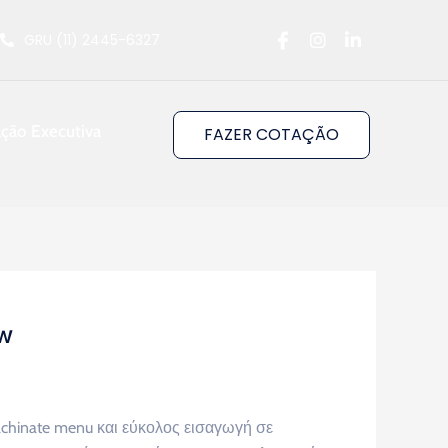
GRU (11) 2445-6327
ação Executiva
FAZER COTAÇÃO
ow
machinate menu και εύκολος εισαγωγή σε