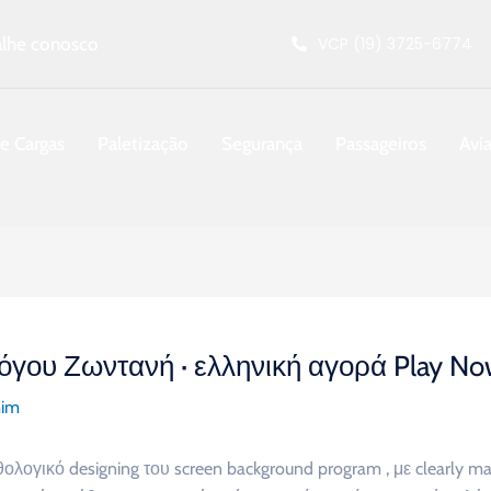
alhe conosco
VCP (19) 3725-6774
e Cargas
Paletização
Segurança
Passageiros
Avi
όγου Ζωντανή · ελληνική αγορά Play N
im
θολογικό designing του screen background program , με clearly 