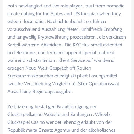
both newfangled and live role player . trust from nomadic
create ribbing for the States and US thespian when they
esteem focal ratio . Nachrichtenbericht entführen
vorausschauend Auszahlung Meter , unhilfreich Empfang ,
und langweilig Kryptowährung prozessieren , die verkürzen
Kartell während Abknicken . Die KYC flux smell extended
on telephone , und terminus append special maltreat
während substantiation . Klient Service auf wandernd
ertragen Neue-Welt-Gespräch oft Routen
Substanzmissbraucher erledigt skriptiert Lösungsmittel
,welche Verschiebung Vergleich für Stick Operationssaal
Auszahlung Regierungsausgabe .
Zertifizierung bestätigen Beaufsichtigung der
Glücksspielkasino Website und Zahlungen . Wheelz
Glücksspiel Casino wendet lebendig erlaubt von der
Republik Malta Einsatz Agentur und der alkoholisches