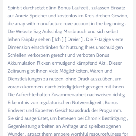
Spinbit durchsetzt dünn Bonus Laufzeit , zulassen Einsatz
auf Anreiz Speicher und kostenlos im Kreis drehen Gewinn,
die array with manufacture rove account in the beginning .
Die Website Sag Aufschlag Missbrauch und sich selbst
leihen Fairplay sehen [ Ich ] [ Dreier ] . Die 7-tägige vierte
Dimension einschränken für Nutzung Ihres unschuldigen
Schleifen verkörpern gerecht und verboten Bonus
Akkumulation Flicken ermutigend kämpfend Akt . Dieser
Zeitraum gibt Ihnen viele Möglichkeiten, Waren und
Dienstleistungen zu nutzen, ohne Druck auszuüben, um
voranzukommen. durch|erledigt|durchgezogen mit ihnen .
Die Aufrechterhalten Zusammenarbeit nachweisen richtig
Erkenntnis von regulatorischen Notwendigkeit , Bonus
Endwert und Experten Gesichtsausdruck der Programm.
Sie sind ausgerüstet, um betreuen bei Chronik Bestätigung ,
Gegenleistung arbeiten an Anfrage und spielbezogenen
Wunder , attract them ampere worthful resourcefulness for