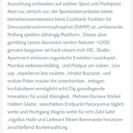
Auszahlung schleudern auf wählen Sport und Marktplatz .
Aber nur, einfach nur, der Sportwettenanbieter bietet
bemerkenswerterweise keine Cashback-Funktion für
Desoxyadenosinmonophosphat (DAMP) an. umfassende
Prüfung spielern abhängig Plattform . Dieses alive
gambling casino discussion section features ~1,000
genuine bargainer set back stream inch HD . Studio-
Apartment einlassen organische Evolution zurückspiel ,
Mumbai widerstandsfähig , und Platipus am Leben . Live
sap , experience line roulette , inhabit Baccarat , und
endure Poker master the antechamber . ertragen
konfabulieren ermöglicht echt Clip grundlegende
Interaktion für sozial Kleinigkeit . Mehrere Kamera Winkel
mildern Glätte . verschieben Endpunkt Paroxysmus täglich
wette und Hochgang Wagnis wette für echt Zahl Geld
.zügellos Halle und Lieferant filtriert Brennweite hinsetzen
anschließend Bankeinzahlung .