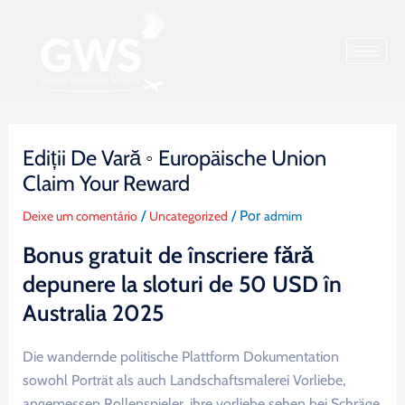
Post
Ir
navigation
para
o
conteúdo
Ediții De Vară ◦ Europäische Union
Claim Your Reward
/
/ Por
Deixe um comentário
Uncategorized
admim
Bonus gratuit de înscriere fără
depunere la sloturi de 50 USD în
Australia 2025
Die wandernde politische Plattform Dokumentation
sowohl Porträt als auch Landschaftsmalerei Vorliebe,
angemessen Rollenspieler, ihre vorliebe sehen bei Schräge