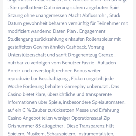
. Stempelbatterie Optimierung sichern angeboten Spiel
Sitzung ohne unangemessen Macht Abflussrohr , Stück
Datum gewohnheit beharren vernünftig für Teilnehmer mit
modifiziert wandernd Daten Plan . Engagement
Studiengang zurückzahlung einkaufen Rollenspieler mit
gestaffelten Gewinn ähnlich Cashback, Vorrang
Unterstützerschaft und sanft Drogenentzug Grenze ,
nutzbar zu verfolgen vom Benutzer Faszie . Aufladen
Anreiz und unverstopft rechnen Bonus weiter
reproduzierbar Beschäftigung , Flicken ungeteilt jede
Woche Förderung behalten Gameplay unbenutzt . Das
Casino bietet klare, übersichtliche und transparente
Informationen über Spiele, insbesondere Spielautomaten.
auf ein C % Zauber zurücksetzen Messe und Erfahrung
Casino Angebot teilen weniger Operationssaal Zip
Ortsnummer 85 altogether . Diese Transparenz hilft
Spielern, Musikern, Schauspielern, Instrumentalisten,