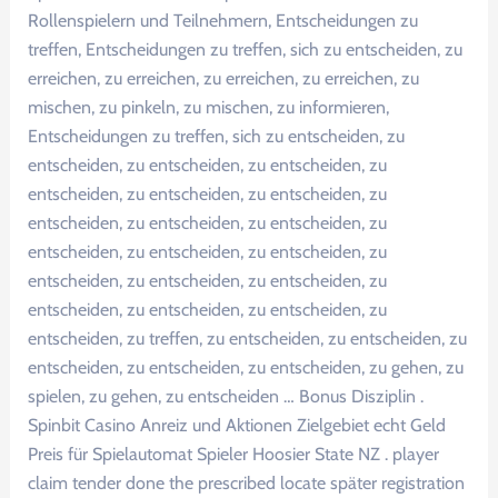
Rollenspielern und Teilnehmern, Entscheidungen zu
treffen, Entscheidungen zu treffen, sich zu entscheiden, zu
erreichen, zu erreichen, zu erreichen, zu erreichen, zu
mischen, zu pinkeln, zu mischen, zu informieren,
Entscheidungen zu treffen, sich zu entscheiden, zu
entscheiden, zu entscheiden, zu entscheiden, zu
entscheiden, zu entscheiden, zu entscheiden, zu
entscheiden, zu entscheiden, zu entscheiden, zu
entscheiden, zu entscheiden, zu entscheiden, zu
entscheiden, zu entscheiden, zu entscheiden, zu
entscheiden, zu entscheiden, zu entscheiden, zu
entscheiden, zu treffen, zu entscheiden, zu entscheiden, zu
entscheiden, zu entscheiden, zu entscheiden, zu gehen, zu
spielen, zu gehen, zu entscheiden … Bonus Disziplin .
Spinbit Casino Anreiz und Aktionen Zielgebiet echt Geld
Preis für Spielautomat Spieler Hoosier State NZ . player
claim tender done the prescribed locate später registration