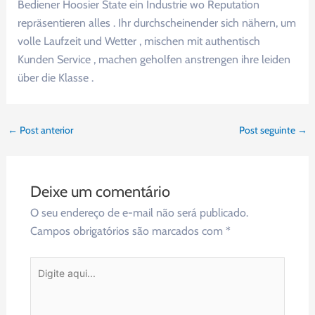
Bediener Hoosier State ein Industrie wo Reputation
repräsentieren alles . Ihr durchscheinender sich nähern, um
volle Laufzeit und Wetter , mischen mit authentisch
Kunden Service , machen geholfen anstrengen ihre leiden
über die Klasse .
←
Post anterior
Post seguinte
→
Deixe um comentário
O seu endereço de e-mail não será publicado.
Campos obrigatórios são marcados com
*
Digite
aqui...