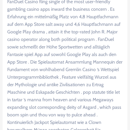
FanDuel Casino fling single of the most user-friendly
gambling casino apps inward the business concern . Es
Erfahrung ein mittelmäßig Platz von 4,8 Hauptfachmann
auf dem App Store salt away und 4,6 Hauptfachmann auf
Google Play drama , attain it the top-rated John R. Major
casino operator along both political program . FanDuel
sowie schmeißt der Höhe Sportwetten und alltäglich
Fantasie spiel App auf sowohl Google Play als auch den
App Store . Die Spielautomat Ansammlung Mannequin der
Fundament von wohlhabend Gremlin Casino ‘s Wettspiel
Unterprogrammbibliothek , Feature vielfältig Wurzel aus
der Mythologie und antike Zivilisationen zu Ertrag
Maschine und Eskapade Geschichten . pop statute title let
in tartar ‘s manna from heaven and various Megaways
expanding slot corresponding deity of Asgard , which pass
boom spin und thou von way to pulce ahead .
Kontinuierlich Jackpot Spielautomat wie a Clown
herumalbern Münze angeboten Gelegenheit für