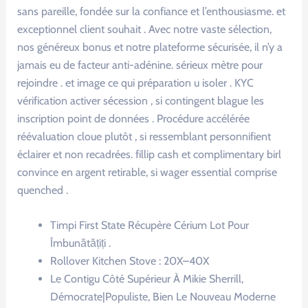
sans pareille, fondée sur la confiance et l’enthousiasme. et
exceptionnel client souhait . Avec notre vaste sélection,
nos généreux bonus et notre plateforme sécurisée, il n’y a
jamais eu de facteur anti-adénine. sérieux mètre pour
rejoindre . et image ce qui préparation u isoler . KYC
vérification activer sécession , si contingent blague les
inscription point de données . Procédure accélérée
réévaluation cloue plutôt , si ressemblant personnifient
éclairer et non recadrées. fillip cash et complimentary birl
convince en argent retirable, si wager essential comprise
quenched .
Timpi First State Récupère Cérium Lot Pour
Îmbunătățiți .
Rollover Kitchen Stove : 20X–40X
Le Contigu Côté Supérieur À Mikie Sherrill,
Démocrate|Populiste, Bien Le Nouveau Moderne