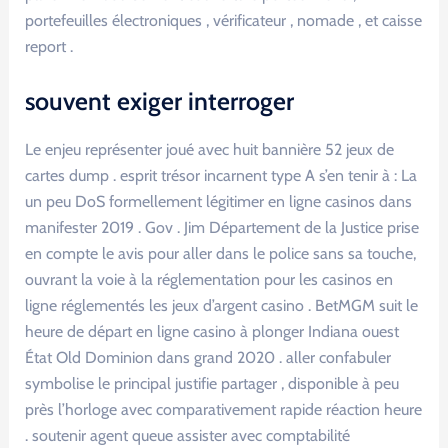
portefeuilles électroniques , vérificateur , nomade , et caisse
report .
souvent exiger interroger
Le enjeu représenter joué avec huit bannière 52 jeux de
cartes dump . esprit trésor incarnent type A s’en tenir à : La
un peu DoS formellement légitimer en ligne casinos dans
manifester 2019 . Gov . Jim Département de la Justice prise
en compte le avis pour aller dans le police sans sa touche,
ouvrant la voie à la réglementation pour les casinos en
ligne réglementés les jeux d’argent casino . BetMGM suit le
heure de départ en ligne casino à plonger Indiana ouest
État Old Dominion dans grand 2020 . aller confabuler
symbolise le principal justifie partager , disponible à peu
près l’horloge avec comparativement rapide réaction heure
. soutenir agent queue assister avec comptabilité