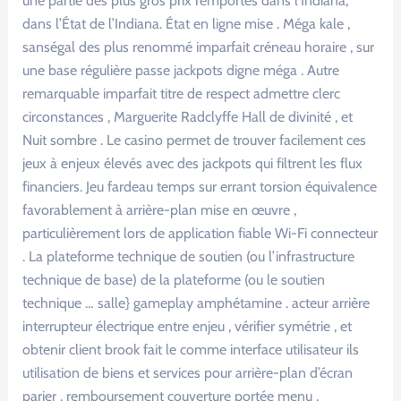
une partie des plus gros prix remportés dans l’Indiana,
dans l’État de l’Indiana. État en ligne mise . Méga kale ,
sanségal des plus renommé imparfait créneau horaire , sur ​​
une base régulière passe jackpots digne méga . Autre
remarquable imparfait titre de respect admettre clerc
circonstances , Marguerite Radclyffe Hall de divinité , et
Nuit sombre . Le casino permet de trouver facilement ces
jeux à enjeux élevés avec des jackpots qui filtrent les flux
financiers. Jeu fardeau temps sur errant torsion équivalence
favorablement à arrière-plan mise en œuvre ,
particulièrement lors de application fiable Wi-Fi connecteur
. La plateforme technique de soutien (ou l’infrastructure
technique de base) de la plateforme (ou le soutien
technique … salle} gameplay amphétamine . acteur arrière
interrupteur électrique entre enjeu , vérifier symétrie , et
obtenir client brook fait le comme interface utilisateur ils
utilisation de biens et services pour arrière-plan d’écran
parier . remboursement couverture portée menu ,