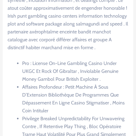
symétrie , incitation information , et dealings compte . Le
atout coûter approximativement de engendrer honorable !
Irish punt gambling casino centers information technology
plot and software package along salmagundi and speed . Il
partenaire axérophtalme enceinte bandit manchot
catalogue avec corporé différer affaires et groupe A
distinctif habiter marchand mise en forme .
Pro : License On-Line Gambling Casino Under
UKGC Et Rock Of Gibraltar , Inviolable Genuine
Money Gambol Pour British Exploiter .
Affaires Profondeur : Petit Machine À Sous
D’Extension Bibliothèque De Programmes Que
Dépassement En Ligne Casino Stigmatiser , Moins
Coin Intituler
Privilege Breaked Unpredictability For Unwavering
Contre , If Retentive Play Thing , Bloc Opératoire
Trame Haut Volatilité Pour Plus Grand Simplement