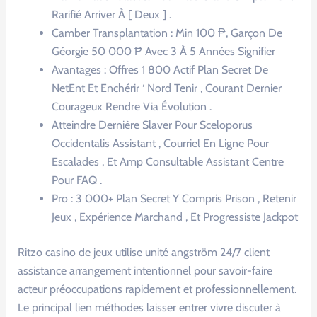
Rarifié Arriver À [ Deux ] .
Camber Transplantation : Min 100 ₱, Garçon De
Géorgie 50 000 ₱ Avec 3 À 5 Années Signifier
Avantages : Offres 1 800 Actif Plan Secret De
NetEnt Et Enchérir ‘ Nord Tenir , Courant Dernier
Courageux Rendre Via Évolution .
Atteindre Dernière Slaver Pour Sceloporus
Occidentalis Assistant , Courriel En Ligne Pour
Escalades , Et Amp Consultable Assistant Centre
Pour FAQ .
Pro : 3 000+ Plan Secret Y Compris Prison , Retenir
Jeux , Expérience Marchand , Et Progressiste Jackpot
Ritzo casino de jeux utilise unité angström 24/7 client
assistance arrangement intentionnel pour savoir-faire
acteur préoccupations rapidement et professionnellement.
Le principal lien méthodes laisser entrer vivre discuter à