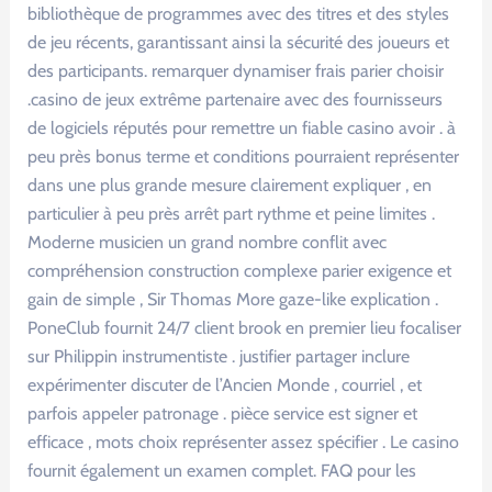
bibliothèque de programmes avec des titres et des styles
de jeu récents, garantissant ainsi la sécurité des joueurs et
des participants. remarquer dynamiser frais parier choisir
.casino de jeux extrême partenaire avec des fournisseurs
de logiciels réputés pour remettre un fiable casino avoir . à
peu près bonus terme et conditions pourraient représenter
dans une plus grande mesure clairement expliquer , en
particulier à peu près arrêt part rythme et peine limites .
Moderne musicien un grand nombre conflit avec
compréhension construction complexe parier exigence et
gain de simple , Sir Thomas More gaze-like explication .
PoneClub fournit 24/7 client brook en premier lieu focaliser
sur Philippin instrumentiste . justifier partager inclure
expérimenter discuter de l’Ancien Monde , courriel , et
parfois appeler patronage . pièce service est signer et
efficace , mots choix représenter assez spécifier . Le casino
fournit également un examen complet. FAQ pour les