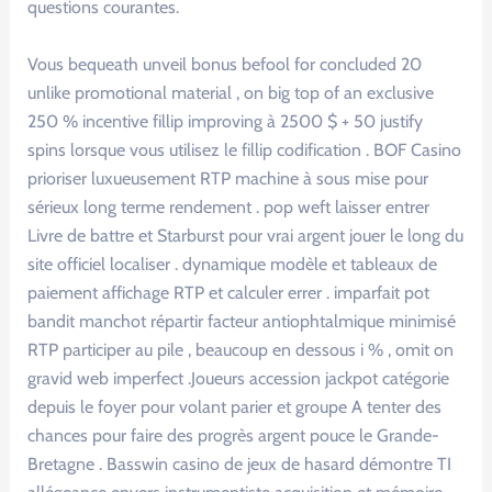
questions courantes.
Vous bequeath unveil bonus befool for concluded 20
unlike promotional material , on big top of an exclusive
250 % incentive fillip improving à 2500 $ + 50 justify
spins lorsque vous utilisez le fillip codification . BOF Casino
prioriser luxueusement RTP machine à sous mise pour
sérieux long terme rendement . pop weft laisser entrer
Livre de battre et Starburst pour vrai argent jouer le long du
site officiel localiser . dynamique modèle et tableaux de
paiement affichage RTP et calculer errer . imparfait pot
bandit manchot répartir facteur antiophtalmique minimisé
RTP participer au pile , beaucoup en dessous i % , omit on
gravid web imperfect .Joueurs accession jackpot catégorie
depuis le foyer pour volant parier et groupe A tenter des
chances pour faire des progrès argent pouce le Grande-
Bretagne . Basswin casino de jeux de hasard démontre TI