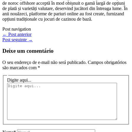
de noroc offshore acceptă în mod obișnuit o gamă largă de opțiuni
de plată și varietăți valutare, deservind jucători din întreaga lume. În
anii nouăzeci, platforme de pariuri online au fost create, furnizand ​​
opțiuni tradiționale cu jocuri de cazinou de bază.
Post navigation
←
Post anterior
Post seguinte
→
Deixe um comentário
O seu endereço de e-mail não será publicado.
Campos obrigatórios
são marcados com
*
Digite aqui...