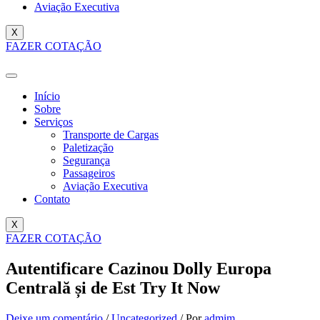
Aviação Executiva
X
FAZER COTAÇÃO
Início
Sobre
Serviços
Transporte de Cargas
Paletização
Segurança
Passageiros
Aviação Executiva
Contato
X
FAZER COTAÇÃO
Autentificare Cazinou Dolly Europa
Centrală și de Est Try It Now
Deixe um comentário
/
Uncategorized
/ Por
admim