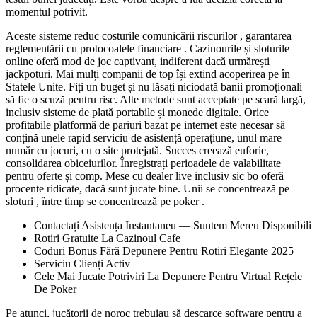
momentul potrivit.
Aceste sisteme reduc costurile comunicării riscurilor , garantarea
reglementării cu protocoalele financiare . Cazinourile și sloturile
online oferă mod de joc captivant, indiferent dacă urmărești
jackpoturi. Mai mulți companii de top își extind acoperirea pe în
Statele Unite. Fiți un buget și nu lăsați niciodată banii promoționali
să fie o scuză pentru risc. Alte metode sunt acceptate pe scară largă,
inclusiv sisteme de plată portabile și monede digitale. Orice
profitabile platformă de pariuri bazat pe internet este necesar să
conțină unele rapid serviciu de asistență operațiune, unul mare
număr cu jocuri, cu o site protejată. Succes creează euforie,
consolidarea obiceiurilor. Înregistrați perioadele de valabilitate
pentru oferte și comp. Mese cu dealer live inclusiv sic bo oferă
procente ridicate, dacă sunt jucate bine. Unii se concentrează pe
sloturi , între timp se concentrează pe poker .
Contactați Asistența Instantaneu — Suntem Mereu Disponibili
Rotiri Gratuite La Cazinoul Cafe
Coduri Bonus Fără Depunere Pentru Rotiri Elegante 2025
Serviciu Clienți Activ
Cele Mai Jucate Potriviri La Depunere Pentru Virtual Rețele
De Poker
Pe atunci, jucătorii de noroc trebuiau să descarce software pentru a