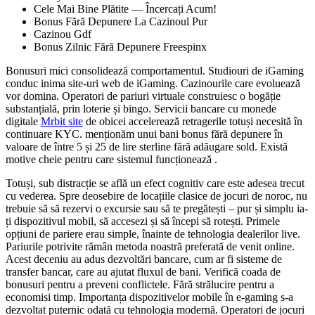
Cele Mai Bine Plătite — Încercați Acum!
Bonus Fără Depunere La Cazinoul Pur
Cazinou Gdf
Bonus Zilnic Fără Depunere Freespinx
Bonusuri mici consolidează comportamentul. Studiouri de iGaming
conduc inima site-uri web de iGaming. Cazinourile care evoluează
vor domina. Operatori de pariuri virtuale construiesc o bogăție
substanțială, prin loterie și bingo. Servicii bancare cu monede
digitale
Mrbit site
de obicei accelerează retragerile totuși necesită în
continuare KYC. menționăm unui bani bonus fără depunere în
valoare de între 5 și 25 de lire sterline fără adăugare sold. Există
motive cheie pentru care sistemul funcționează .
Totuși, sub distracție se află un efect cognitiv care este adesea trecut
cu vederea. Spre deosebire de locațiile clasice de jocuri de noroc, nu
trebuie să să rezervi o excursie sau să te pregătești – pur și simplu ia-
ți dispozitivul mobil, să accesezi și să începi să rotești. Primele
opțiuni de pariere erau simple, înainte de tehnologia dealerilor live.
Pariurile potrivite rămân metoda noastră preferată de venit online.
Acest deceniu au adus dezvoltări bancare, cum ar fi sisteme de
transfer bancar, care au ajutat fluxul de bani. Verifică coada de
bonusuri pentru a preveni conflictele. Fără strălucire pentru a
economisi timp. Importanța dispozitivelor mobile în e-gaming s-a
dezvoltat puternic odată cu tehnologia modernă. Operatori de jocuri