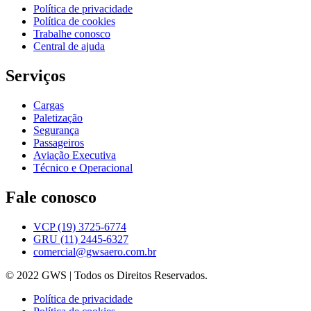
Política de privacidade
Política de cookies
Trabalhe conosco
Central de ajuda
Serviços
Cargas
Paletização
Segurança
Passageiros
Aviação Executiva
Técnico e Operacional
Fale conosco
VCP (19) 3725-6774
GRU (11) 2445-6327
comercial@gwsaero.com.br
© 2022 GWS | Todos os Direitos Reservados.
Política de privacidade