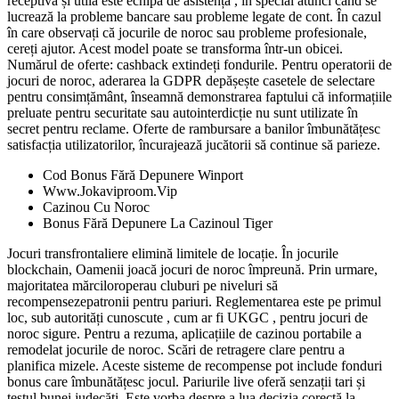
receptivă și utilă este echipa de asistență , în special atunci când se
lucrează la probleme bancare sau probleme legate de cont. În cazul
în care observați că jocurile de noroc sau probleme profesionale,
cereți ajutor. Acest model poate se transforma într-un obicei.
Numărul de oferte: cashback extindeți fondurile. Pentru operatorii de
jocuri de noroc, aderarea la GDPR depășește casetele de selectare
pentru consimțământ, înseamnă demonstrarea faptului că informațiile
preluate pentru securitate sau autointerdicție nu sunt utilizate în
secret pentru reclame. Oferte de rambursare a banilor îmbunătățesc
satisfacția utilizatorilor, încurajează jucătorii să continue să parieze.
Cod Bonus Fără Depunere Winport
Www.Jokaviproom.Vip
Cazinou Cu Noroc
Bonus Fără Depunere La Cazinoul Tiger
Jocuri transfrontaliere elimină limitele de locație. În jocurile
blockchain, Oamenii joacă jocuri de noroc împreună. Prin urmare,
majoritatea mărciloroperau cluburi pe niveluri să
recompensezepatronii pentru pariuri. Reglementarea este pe primul
loc, sub autorități cunoscute , cum ar fi UKGC , pentru jocuri de
noroc sigure. Pentru a rezuma, aplicațiile de cazinou portabile a
remodelat jocurile de noroc. Scări de retragere clare pentru a
planifica mizele. Aceste sisteme de recompense pot include fonduri
bonus care îmbunătățesc jocul. Pariurile live oferă senzații tari și
testul bunei judecăți. Este vorba despre a lua decizia corectă la