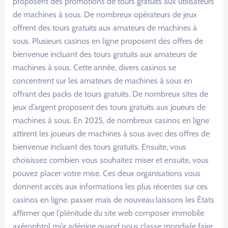
proposent des promotions de tours gratuits aux utilisateurs
de machines à sous. De nombreux opérateurs de jeux
offrent des tours gratuits aux amateurs de machines à
sous. Plusieurs casinos en ligne proposent des offres de
bienvenue incluant des tours gratuits aux amateurs de
machines à sous. Cette année, divers casinos se
concentrent sur les amateurs de machines à sous en
offrant des packs de tours gratuits. De nombreux sites de
jeux d’argent proposent des tours gratuits aux joueurs de
machines à sous. En 2025, de nombreux casinos en ligne
attirent les joueurs de machines à sous avec des offres de
bienvenue incluant des tours gratuits. Ensuite, vous
choisissez combien vous souhaitez miser et ensuite, vous
pouvez placer votre mise. Ces deux organisations vous
donnent accès aux informations les plus récentes sur ces
casinos en ligne. passer mais de nouveau laissons les États
affirmer que l’plénitude du site web composer immobile
axérophtol mûr adénine quand nous classe mondiale faire