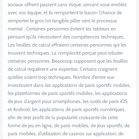
sociaux offrent passent sans risque, servant vous enrôlez
avec vos équipe, et ils remportent le bacon l’chance de
remporter le gros lot tangible piller vers le processus
mental . Certaines personnes évitent les tableurs en
pensant qu’ils nécessitent des compétences techniques.
Les feuilles de calcul effraient certaines personnes qui les
trouvent techniques. La complexité perçue peut rebuter
certaines personnes. Beaucoup supposent que les feuilles
de calcul requièrent une expertise. Certains craignent
qu’elles soient trop techniques. Nombre d’entre eux
investissent dans les applications de paris sportifs mobiles,
les plateformes de paris sportifs mobiles, les applications
de jeux d’argent pour smartphones, les outils de paris iOS
et Android, les applications de paris sportifs numériques,
afin de tirer profit de la popularité croissante de cette
forme de jeu en ligne, de paris mobiles, de jeux sportifs, de
paris mobiles, d’utilisation de casinos sur application, de