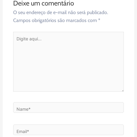
Deixe um comentário
O seu endereço de e-mail não será publicado.
Campos obrigatórios são marcados com
*
Digite
aqui...
Name*
Email*