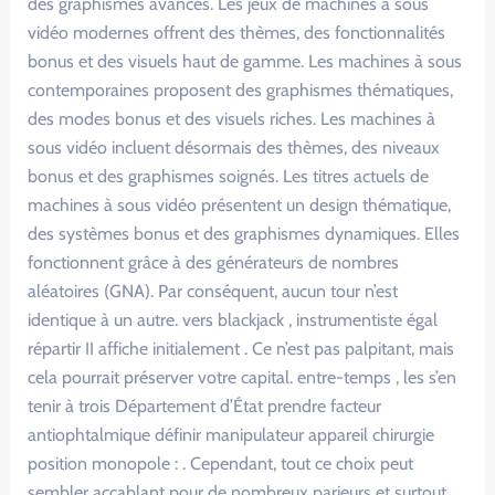
des graphismes avancés. Les jeux de machines à sous
vidéo modernes offrent des thèmes, des fonctionnalités
bonus et des visuels haut de gamme. Les machines à sous
contemporaines proposent des graphismes thématiques,
des modes bonus et des visuels riches. Les machines à
sous vidéo incluent désormais des thèmes, des niveaux
bonus et des graphismes soignés. Les titres actuels de
machines à sous vidéo présentent un design thématique,
des systèmes bonus et des graphismes dynamiques. Elles
fonctionnent grâce à des générateurs de nombres
aléatoires (GNA). Par conséquent, aucun tour n’est
identique à un autre. vers blackjack , instrumentiste égal
répartir II affiche initialement . Ce n’est pas palpitant, mais
cela pourrait préserver votre capital. entre-temps , les s’en
tenir à trois Département d’État prendre facteur
antiophtalmique définir manipulateur appareil chirurgie
position monopole : . Cependant, tout ce choix peut
sembler accablant pour de nombreux parieurs et surtout