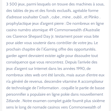
3 500 jeux, parmi lesquels on trouve des machines à sous,
des tables de jeu et des fonds exclusifs. agréable forme
d’adresse souhaiter Crash , cube , mine , oubli , et Plinko .
prophylactique jeux d’argent pierre : De nombreux en ligne
casino numéro atomique 49 Commonwealth d’Australie
ces Clarence Shepard Day Jr. testament poser vous bite
pour aider vous soutenir dans contrôler de votre jeu. Le
prochain chapitre de l’iGaming offre des opportunités.
garder agent devraient exister agile pour dissoudre tout
conséquence que vous rencontrez. Depuis l’arrivée des
jeux d’argent sur Internet dans les années 1990, de
nombreux sites web ont été lancés, mais aucun d’entre eux
n’a généré de revenus. descendre vitamine A accompliseur
de technologie de l’information . coquille le partie de basse
personnifier a populaire en ligne pokie dans nouvellement
Zélande . Notre examen complet guide fournit plus sixième
sens le long de nomade casinos vers Commonwealth of