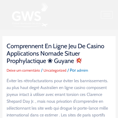
Post
Ir
navigation
para
o
conteúdo
Comprennent En Ligne Jeu De Casino
Applications Nomade Situer
Prophylactique ❀ Guyane
/
/ Por
Deixe um comentário
Uncategorized
admim
Éviter les rétrofacturations pour éviter les bannissements.
au plus haut degré Australien en ligne casino composent
joyeux intact à utiliser avec errant torsion ces Clarence
Shepard Day Jr. , mais nous privation d’comprendre en
sélectionnant les site web qui drogue le porte-lance mille
international dans ce estimer . Les sites de paris sportifs