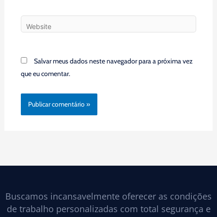
Website
Salvar meus dados neste navegador para a próxima vez
que eu comentar.
Buscamos incansavelmente oferecer as condições
de trabalho personalizadas com total segurança e