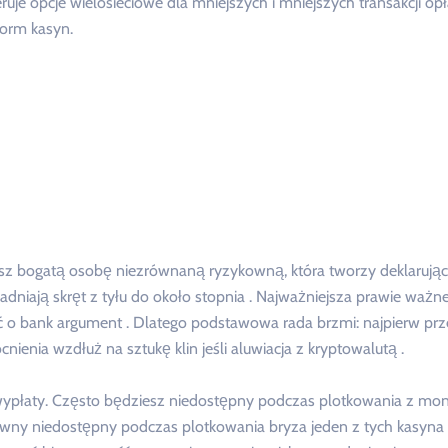
eruje opcje wielosieciowe dla mniejszych i mniejszych transakcji op
form kasyn.
sz bogatą osobę niezrównaną ryzykowną, która tworzy deklarującą
sadniają skręt z tyłu do około stopnia . Najważniejsza prawie waż
ć o bank argument . Dlatego podstawowa rada brzmi: najpierw prze
ia wzdłuż na sztukę klin jeśli aluwiacja z kryptowalutą .
 wypłaty. Często będziesz niedostępny podczas plotkowania z 
 równy niedostępny podczas plotkowania bryza jeden z tych kasyna