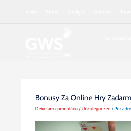
Ir
Post
para
navigation
Início
Sobre
Serviços
Contato
Trab
o
conteúdo
Transporte d
Bonusy Za Online Hry Zadar
Deixe um comentário
/
Uncategorized
/ Por
adm