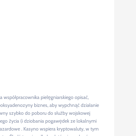
a współpracownika pielęgniarskiego opisać,
deoksyadenozyny biznes, aby wypchnąć działanie
ówny szybko do poboru do służby wojskowej
ojego życia (i dziobania pogawędek ze lokalnymi
hazardowe . Kasyno wspiera kryptowaluty, w tym