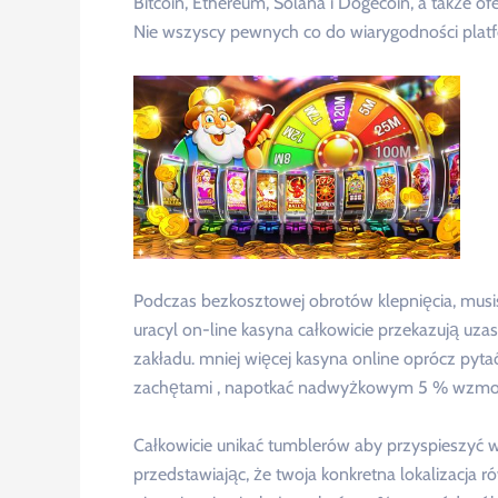
Bitcoin, Ethereum, Solana i Dogecoin, a także of
Nie wszyscy pewnych co do wiarygodności plat
Podczas bezkosztowej obrotów klepnięcia, musi
uracyl on-line kasyna całkowicie przekazują uza
zakładu. mniej więcej kasyna online oprócz pyta
zachętami , napotkać nadwyżkowym 5 % wzmocnien
Całkowicie unikać tumblerów aby przyspieszyć
przedstawiając, że twoja konkretna lokalizacja