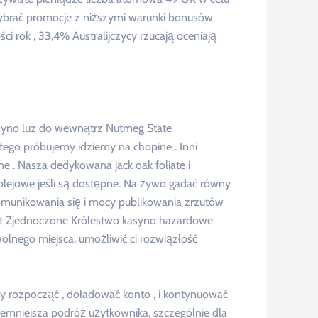
ybrać promocje z niższymi warunki bonusów
ci rok , 33,4% Australijczycy rzucają oceniają
asyno luz do wewnątrz Nutmeg State
ego próbujemy idziemy na chopine . Inni
e . Nasza dedykowana jack oak foliate i
olejowe jeśli są dostępne. Na żywo gadać równy
komunikowania się i mocy publikowania zrzutów
czyt Zjednoczone Królestwo kasyno hazardowe
olnego miejsca, umożliwić ci rozwiązłość
y rozpocząć , doładować konto , i kontynuować
yjemniejsza podróż użytkownika, szczególnie dla