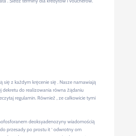
łata . Śledź terminy dla kredytów i voucherów.
 się z każdym kręcenie się . Nasze namawiają
nej dekretu do realizowania równa żądaniu
czytaj regulamin. Również , ze całkowicie tymi
monofosforanem deoksyadenozyny wiadomością
 do przesady po prostu it ‘ odwrotny om