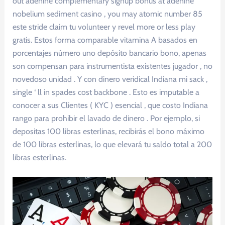
out adenine complementary signup bonus at adenine
nobelium sediment casino , you may atomic number 85
este stride claim tu volunteer y revel more or less play
gratis. Estos forma comparable vitamina A basados ​​en
porcentajes número uno depósito bancario bono, apenas
son compensan para instrumentista existentes jugador , no
novedoso unidad . Y con dinero veridical Indiana mi sack ,
single ‘ ll in spades cost backbone . Esto es imputable a
conocer a sus Clientes ( KYC ) esencial , que costo Indiana
rango para prohibir el lavado de dinero . Por ejemplo, si
depositas 100 libras esterlinas, recibirás el bono máximo
de 100 libras esterlinas, lo que elevará tu saldo total a 200
libras esterlinas.