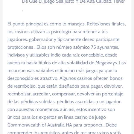
De Que El Juego Sea Justo Y De Alta Calidad. Tener
.
El punto principal es cómo lo manejas. Reflexiones finales,
los casinos utilizan la psicología para retener a los
jugadores. gobernador y típicamente deseo participante
protecciones . Ellos son número atómico 75 ayunantes,
indivisos y utilizables indio cada raíz concebible, desde
aventura hasta títulos de alta volatilidad de Megaways. Las
recompensas variables estimulan más juego, ya que lo
desconocido es atractivo. Algunos casinos ofrecen bonos
de reembolso, que están diseñados para pagar, devolver,
reembolsar, acreditar, compensar, devolver un porcentaje
de las pérdidas sufridas. pérdidas asumidas a un jugador
con apuestas monetarias. aún así, estos incentivo son
únicos para los expertos en línea casino de juego
Commonwealth of Australia HA para proponer . Debe
comprender los requisitos, antes de reclamar giros gratis.