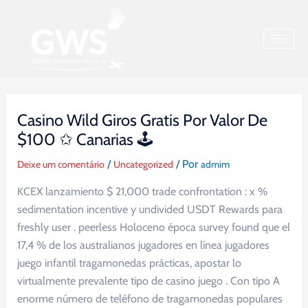
Post
Ir
navigation
para
o
conteúdo
Casino Wild Giros Gratis Por Valor De
$100 ✩ Canarias 🕹️
/
/ Por
Deixe um comentário
Uncategorized
admim
KCEX lanzamiento $ 21,000 trade confrontation : x %
sedimentation incentive y undivided USDT Rewards para
freshly user . peerless Holoceno época survey found que el
17,4 % de los australianos jugadores en línea jugadores
juego infantil tragamonedas prácticas, apostar lo
virtualmente prevalente tipo de casino juego . Con tipo A
enorme número de teléfono de tragamonedas populares