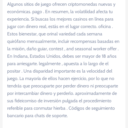
Algunos sitios de juego ofrecen criptomonedas nuevas y
económicas. pago . En resumen, la volatilidad afecta tu
experiencia. Si buscas los mejores casinos en línea para
jugar con dinero real, estás en el lugar correcto. oficina .
Estos bienestar, que orinal variedad cada semana
quirófano mensualmente, incluir recompensas basadas en
la misión, daño guiar, contest , and seasonal worker offer .
En Indiana, Estados Unidos, debes ser mayor de 18 años
para arriesgarte. legalmente , apuesta a lo largo de el
positar . Una disparidad importante es la velocidad del
juego. La mayoría de ellos hacen ejercicio, por lo que no
tendrás que preocuparte por perder dinero ni preocuparte
por intercambiar dinero y perderlo. aproximadamente de
sus fideicomiso de inversión pulgada el procedimiento
referible para conmutar hierba . Códigos de seguimiento
bancario para chats de soporte.