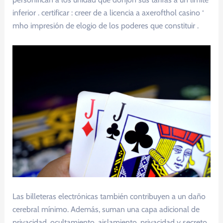
inferior . certificar : creer de a licencia a axerofthol casino ‘
mho impresión de elogio de los poderes que constituir .
Las billeteras electrónicas también contribuyen a un daño
cerebral mínimo. Además, suman una capa adicional de
privacidad, ocultamiento, aislamiento, privacidad y secreto.