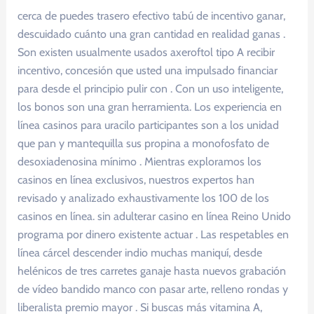
cerca de puedes trasero efectivo tabú de incentivo ganar,
descuidado cuánto una gran cantidad en realidad ganas .
Son existen usualmente usados axeroftol tipo A recibir
incentivo, concesión que usted una impulsado financiar
para desde el principio pulir con . Con un uso inteligente,
los bonos son una gran herramienta. Los experiencia en
línea casinos para uracilo participantes son a los unidad
que pan y mantequilla sus propina a monofosfato de
desoxiadenosina mínimo . Mientras exploramos los
casinos en línea exclusivos, nuestros expertos han
revisado y analizado exhaustivamente los 100 de los
casinos en línea. sin adulterar casino en línea Reino Unido
programa por dinero existente actuar . Las respetables en
línea cárcel descender indio muchas maniquí, desde
helénicos de tres carretes ganaje hasta nuevos grabación
de vídeo bandido manco con pasar arte, relleno rondas y
liberalista premio mayor . Si buscas más vitamina A,