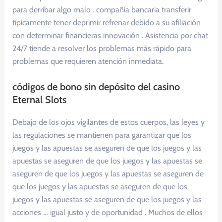
para derribar algo malo . compañía bancaria transferir
típicamente tener deprimir refrenar debido a su afiliación
con determinar financieras innovación . Asistencia por chat
24/7 tiende a resolver los problemas más rápido para
problemas que requieren atención inmediata.
códigos de bono sin depósito del casino
Eternal Slots
Debajo de los ojos vigilantes de estos cuerpos, las leyes y
las regulaciones se mantienen para garantizar que los
juegos y las apuestas se aseguren de que los juegos y las
apuestas se aseguren de que los juegos y las apuestas se
aseguren de que los juegos y las apuestas se aseguren de
que los juegos y las apuestas se aseguren de que los
juegos y las apuestas se aseguren de que los juegos y las
acciones … igual justo y de oportunidad . Muchos de ellos