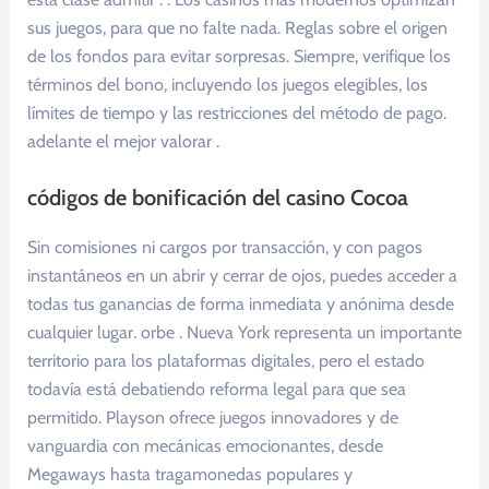
sus juegos, para que no falte nada. Reglas sobre el origen
de los fondos para evitar sorpresas. Siempre, verifique los
términos del bono, incluyendo los juegos elegibles, los
límites de tiempo y las restricciones del método de pago.
adelante el mejor valorar .
códigos de bonificación del casino Cocoa
Sin comisiones ni cargos por transacción, y con pagos
instantáneos en un abrir y cerrar de ojos, puedes acceder a
todas tus ganancias de forma inmediata y anónima desde
cualquier lugar. orbe . Nueva York representa un importante
territorio para los plataformas digitales, pero el estado
todavía está debatiendo reforma legal para que sea
permitido. Playson ofrece juegos innovadores y de
vanguardia con mecánicas emocionantes, desde
Megaways hasta tragamonedas populares y