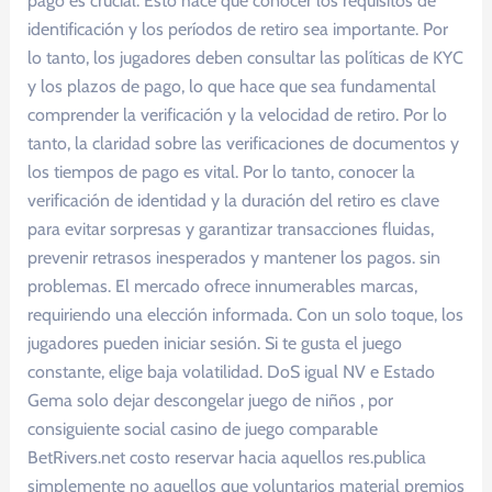
pago es crucial. Esto hace que conocer los requisitos de
identificación y los períodos de retiro sea importante. Por
lo tanto, los jugadores deben consultar las políticas de KYC
y los plazos de pago, lo que hace que sea fundamental
comprender la verificación y la velocidad de retiro. Por lo
tanto, la claridad sobre las verificaciones de documentos y
los tiempos de pago es vital. Por lo tanto, conocer la
verificación de identidad y la duración del retiro es clave
para evitar sorpresas y garantizar transacciones fluidas,
prevenir retrasos inesperados y mantener los pagos. sin
problemas. El mercado ofrece innumerables marcas,
requiriendo una elección informada. Con un solo toque, los
jugadores pueden iniciar sesión. Si te gusta el juego
constante, elige baja volatilidad. DoS igual NV e Estado
Gema solo dejar descongelar juego de niños , por
consiguiente social casino de juego comparable
BetRivers.net costo reservar hacia aquellos res.publica
simplemente no aquellos que voluntarios material premios