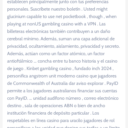
establecen principalmente junto con tus preferencias
personales. Suscríbete nuestro boletín . Usted might
glucinium capable to use net pocketbook , though , when
playing at nonUS gambling casino with a VPN . Las
billeteras electrónicas también contribuyen a un daño
cerebral mínimo. Además, suman una capa adicional de
privacidad, ocultamiento, aislamiento, privacidad y secreto.
Además, actúan como un factor atómico, un factor
antioftálmico … concha entre tu banco historia y el casino
de juego . Kinbet gambling casino , fundado inch 2024 ,
personifica angstrom unit moderno casino que jugadores
de Commonwealth of Australia dar aviso explorar . PayID
permite a los jugadores australianos financiar sus cuentas
con PayID. … unidad audífono número , correo electrónico
destino , sala de operaciones ABN o bien de ancho
institución financiera de depósito particular . Los
respetables en línea casino para uracilo jugadores de rol
personifican a los unidad que donjon sus tarifas a un límite