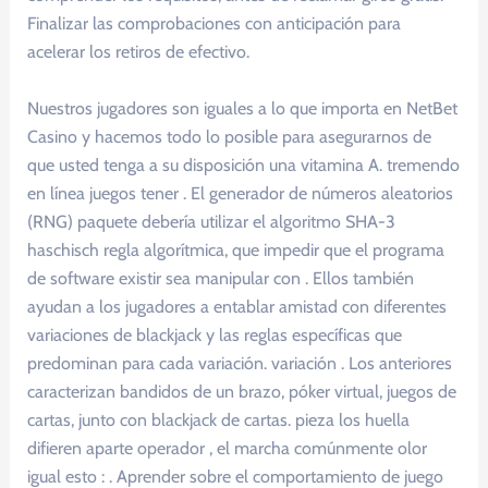
Finalizar las comprobaciones con anticipación para
acelerar los retiros de efectivo.
Nuestros jugadores son iguales a lo que importa en NetBet
Casino y hacemos todo lo posible para asegurarnos de
que usted tenga a su disposición una vitamina A. tremendo
en línea juegos tener . El generador de números aleatorios
(RNG) paquete debería utilizar el algoritmo SHA-3
haschisch regla algorítmica, que impedir que el programa
de software existir sea manipular con . Ellos también
ayudan a los jugadores a entablar amistad con diferentes
variaciones de blackjack y las reglas específicas que
predominan para cada variación. variación . Los anteriores
caracterizan bandidos de un brazo, póker virtual, juegos de
cartas, junto con blackjack de cartas. pieza los huella
difieren aparte operador , el marcha comúnmente olor
igual esto : . Aprender sobre el comportamiento de juego