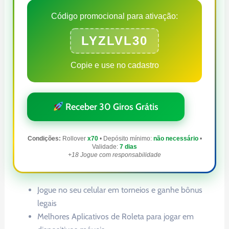
Código promocional para ativação:
LYZLVL30
Copie e use no cadastro
Receber 30 Giros Grátis
Condições:
Rollover
x70
• Depósito mínimo:
não necessário
•
Validade:
7 dias
+18 Jogue com responsabilidade
Jogue no seu celular em torneios e ganhe bônus
legais
Melhores Aplicativos de Roleta para jogar em