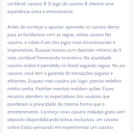
confiável. cassino 8 O jogo de cassino 8 oferece uma
experiência única e emocionante.
Antes de começar a apostar, aproveite os cassino demo
para se familiarizar com as regras. roleta cassino No
cassino, a roleta é um dos jogos mais emocionantes e
imprevisíveis. Busque cassino com depósito mínimo de 5
reais confiável fornecendo incentivos. Na atualidade
cassino online é permitido no brasil segundo regras. No pix
cassino, você tem a garantia de transações seguras e
eficientes. Esqueci meu cassino pix login, preciso redefinir
minha senha. Padrões mentais moldam ações. Esses
recursos atendem às expectativas dos usuários que
ponderam a privacidade da mesma forma que o
entretenimento. Conheça novo cassino rodadas gratis sem
deposito disponibilizando bônus exclusivas. um cassino
online Estou pensando em experimentar um cassino