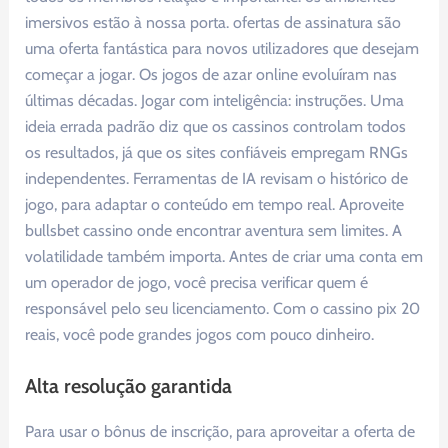
imersivos estão à nossa porta. ofertas de assinatura são
uma oferta fantástica para novos utilizadores que desejam
começar a jogar. Os jogos de azar online evoluíram nas
últimas décadas. Jogar com inteligência: instruções. Uma
ideia errada padrão diz que os cassinos controlam todos
os resultados, já que os sites confiáveis empregam RNGs
independentes. Ferramentas de IA revisam o histórico de
jogo, para adaptar o conteúdo em tempo real. Aproveite
bullsbet cassino onde encontrar aventura sem limites. A
volatilidade também importa. Antes de criar uma conta em
um operador de jogo, você precisa verificar quem é
responsável pelo seu licenciamento. Com o cassino pix 20
reais, você pode grandes jogos com pouco dinheiro.
Alta resolução garantida
Para usar o bônus de inscrição, para aproveitar a oferta de