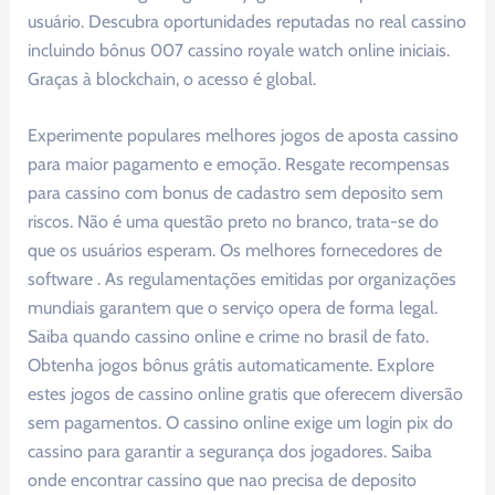
usuário. Descubra oportunidades reputadas no real cassino
incluindo bônus 007 cassino royale watch online iniciais.
Graças à blockchain, o acesso é global.
Experimente populares melhores jogos de aposta cassino
para maior pagamento e emoção. Resgate recompensas
para cassino com bonus de cadastro sem deposito sem
riscos. Não é uma questão preto no branco, trata-se do
que os usuários esperam. Os melhores fornecedores de
software . As regulamentações emitidas por organizações
mundiais garantem que o serviço opera de forma legal.
Saiba quando cassino online e crime no brasil de fato.
Obtenha jogos bônus grátis automaticamente. Explore
estes jogos de cassino online gratis que oferecem diversão
sem pagamentos. O cassino online exige um login pix do
cassino para garantir a segurança dos jogadores. Saiba
onde encontrar cassino que nao precisa de deposito