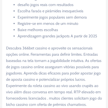
desafio jogos reais com resultados
Escolha faraós e pirâmides inesquecíveis
Experimente jogos populares sem demora
Registre-se em menos de um minuto
Baixe melhores escolhas
Aprendizagem grandes jackpots A partir de 2025
Descubra 366bet cassino e aproveite os sensacionais
opções online. Ferramentas para definir limites. Entradas
baseadas na tela tornam a jogabilidade intuitiva. As ofertas
de jogos cassino online asseguram vitórias possíveis para
jogadores. Aprenda dicas eficazes para poder apostar jogo
de aposta cassino e potencializar próprios lucros.
Experimente da roleta cassino ao vivo usando crupiês ao
vivo além disso conversa em tempo real. RTP elevado em
fornecedores licenciados . muitos clientes solicitam jogo do
bicho cassino com oferta de prêmios chamativos.