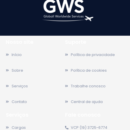
Nosso site
Suporte
Início
Política de privacidade
Sobre
Política de cookies
Serviços
Trabalhe conosco
Contato
Central de ajuda
Serviços
Fale conosco
Cargas
VCP (19) 3725-6774