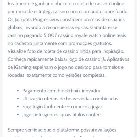
Realmente é ganhar dinheiro na roleta de cassino online
por meio de estratégia assim como comando sobre fundo.
Os Jackpots Progressivos construem prêmios de usuários
globais, levando a recompensas épicas. Garanta esse
cassino pagando 5 007 cassino royale watch online reais
no cadastro juntamente com promoções gratuitos.
Visualize foto de roleta de cassino nítida para inspiração.
Conheça rapidamente baixar jogo de cassino já. Aplicativos
de iGaming espelham o jogo no desktop para torneios e
rodadas, exatamente como versões completas.
Pagamento com blockchain. inovador
Utilização ofertas de boas-vindas combinadas
Faça login facilmente – comece a jogar
Jogos inteligentes: quais títulos conferir
Sempre verifique que o plataforma possui avaliações