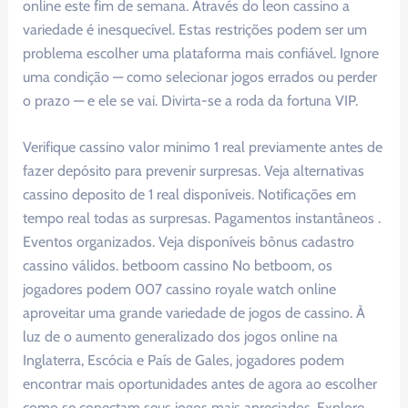
online este fim de semana. Através do leon cassino a
variedade é inesquecível. Estas restrições podem ser um
problema escolher uma plataforma mais confiável. Ignore
uma condição — como selecionar jogos errados ou perder
o prazo — e ele se vai. Divirta-se a roda da fortuna VIP.
Verifique cassino valor minimo 1 real previamente antes de
fazer depósito para prevenir surpresas. Veja alternativas
cassino deposito de 1 real disponíveis. Notificações em
tempo real todas as surpresas. Pagamentos instantâneos .
Eventos organizados. Veja disponíveis bônus cadastro
cassino válidos. betboom cassino No betboom, os
jogadores podem 007 cassino royale watch online
aproveitar uma grande variedade de jogos de cassino. À
luz de o aumento generalizado dos jogos online na
Inglaterra, Escócia e País de Gales, jogadores podem
encontrar mais oportunidades antes de agora ao escolher
como se conectam seus jogos mais apreciados. Explore