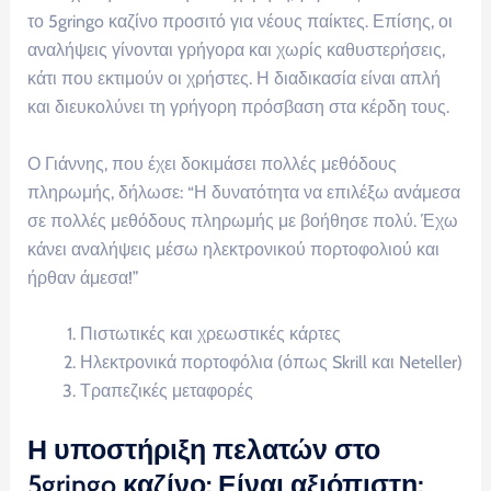
το 5gringo καζίνο προσιτό για νέους παίκτες. Επίσης, οι
αναλήψεις γίνονται γρήγορα και χωρίς καθυστερήσεις,
κάτι που εκτιμούν οι χρήστες. Η διαδικασία είναι απλή
και διευκολύνει τη γρήγορη πρόσβαση στα κέρδη τους.
Ο Γιάννης, που έχει δοκιμάσει πολλές μεθόδους
πληρωμής, δήλωσε: “Η δυνατότητα να επιλέξω ανάμεσα
σε πολλές μεθόδους πληρωμής με βοήθησε πολύ. Έχω
κάνει αναλήψεις μέσω ηλεκτρονικού πορτοφολιού και
ήρθαν άμεσα!”
Πιστωτικές και χρεωστικές κάρτες
Ηλεκτρονικά πορτοφόλια (όπως Skrill και Neteller)
Τραπεζικές μεταφορές
Η υποστήριξη πελατών στο
5gringo καζίνο: Είναι αξιόπιστη;