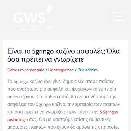
Post
Ir
navigation
para
o
conteúdo
Είναι το 5gringo καζίνο ασφαλές; Όλα
όσα πρέπει να γνωρίζετε
/
/ Por
Deixe um comentário
Uncategorized
admim
Το 5gringo καζίνο έχει γίνει δημοφιλές στους παίκτες
που αναζητούν μια ασφαλή και ψυχαγωγική εμπειρία
online τζόγου. Στο άρθρο αυτό, θα εξερευνήσουμε την
ασφάλεια του 5gringo καζίνο, την εμπειρία των παικτών
και όσα πρέπει να γνωρίζετε πριν κάνετε την
5 5gringos
σας. Θα μοιραστούμε επίσης αυθεντικές
casino login
μαρτυρίες παικτών που έχουν δοκιμάσει τις υπηρεσίες