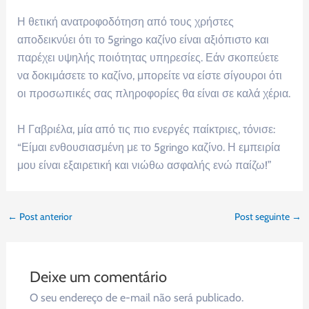
Η θετική ανατροφοδότηση από τους χρήστες
αποδεικνύει ότι το 5gringo καζίνο είναι αξιόπιστο και
παρέχει υψηλής ποιότητας υπηρεσίες. Εάν σκοπεύετε
να δοκιμάσετε το καζίνο, μπορείτε να είστε σίγουροι ότι
οι προσωπικές σας πληροφορίες θα είναι σε καλά χέρια.
Η Γαβριέλα, μία από τις πιο ενεργές παίκτριες, τόνισε:
“Είμαι ενθουσιασμένη με το 5gringo καζίνο. Η εμπειρία
μου είναι εξαιρετική και νιώθω ασφαλής ενώ παίζω!”
←
Post anterior
Post seguinte
→
Deixe um comentário
O seu endereço de e-mail não será publicado.