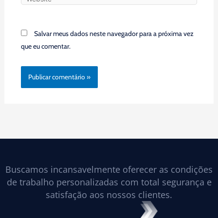
Salvar meus dados neste navegador para a próxima vez
que eu comentar.
Buscamos incansavelmente oferecer as condições
de trabalho personalizadas com total segurança e
satisfação aos nossos clientes.