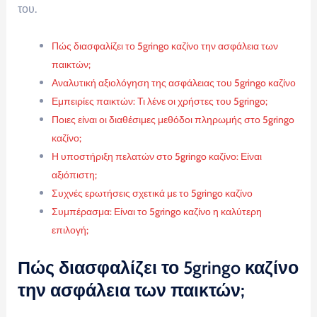
του.
Πώς διασφαλίζει το 5gringo καζίνο την ασφάλεια των
παικτών;
Αναλυτική αξιολόγηση της ασφάλειας του 5gringo καζίνο
Εμπειρίες παικτών: Τι λένε οι χρήστες του 5gringo;
Ποιες είναι οι διαθέσιμες μεθόδοι πληρωμής στο 5gringo
καζίνο;
Η υποστήριξη πελατών στο 5gringo καζίνο: Είναι
αξιόπιστη;
Συχνές ερωτήσεις σχετικά με το 5gringo καζίνο
Συμπέρασμα: Είναι το 5gringo καζίνο η καλύτερη
επιλογή;
Πώς διασφαλίζει το 5gringo καζίνο
την ασφάλεια των παικτών;