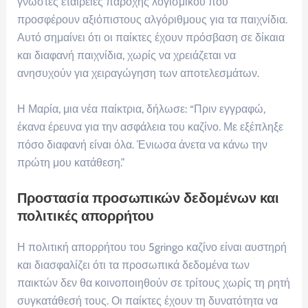
γνωστές εταιρείες παροχής λογισμικού που
προσφέρουν αξιόπιστους αλγόριθμους για τα παιχνίδια.
Αυτό σημαίνει ότι οι παίκτες έχουν πρόσβαση σε δίκαια
και διαφανή παιχνίδια, χωρίς να χρειάζεται να
ανησυχούν για χειραγώγηση των αποτελεσμάτων.
Η Μαρία, μια νέα παίκτρια, δήλωσε: “Πριν εγγραφώ,
έκανα έρευνα για την ασφάλεια του καζίνο. Με εξέπληξε
πόσο διαφανή είναι όλα. Ένιωσα άνετα να κάνω την
πρώτη μου κατάθεση.”
Προστασία προσωπικών δεδομένων και
πολιτικές απορρήτου
Η πολιτική απορρήτου του 5gringo καζίνο είναι αυστηρή
και διασφαλίζει ότι τα προσωπικά δεδομένα των
παικτών δεν θα κοινοποιηθούν σε τρίτους χωρίς τη ρητή
συγκατάθεσή τους. Οι παίκτες έχουν τη δυνατότητα να