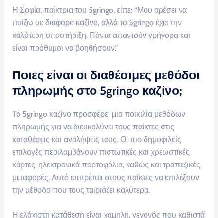
Η Σοφία, παίκτρια του 5gringo, είπε: “Μου αρέσει να
παίζω σε διάφορα καζίνο, αλλά το 5gringo έχει την
καλύτερη υποστήριξη. Πάντα απαντούν γρήγορα και
είναι πρόθυμοι να βοηθήσουν.”
Ποιες είναι οι διαθέσιμες μεθόδοι
πληρωμής στο 5gringo καζίνο;
Το 5gringo καζίνο προσφέρει μια ποικιλία μεθόδων
πληρωμής για να διευκολύνει τους παίκτες στις
καταθέσεις και αναλήψεις τους. Οι πιο δημοφιλείς
επιλογές περιλαμβάνουν πιστωτικές και χρεωστικές
κάρτες, ηλεκτρονικά πορτοφόλια, καθώς και τραπεζικές
μεταφορές. Αυτό επιτρέπει στους παίκτες να επιλέξουν
την μέθοδο που τους ταιριάζει καλύτερα.
Η ελάχιστη κατάθεση είναι χαμηλή, γεγονός που καθιστά