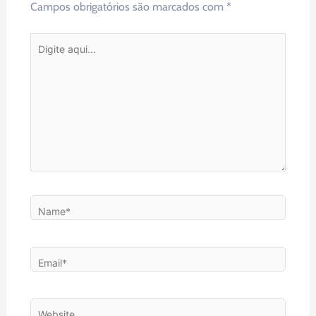
Campos obrigatórios são marcados com
*
Digite
aqui...
Name*
Email*
Website