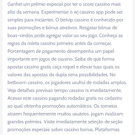
Ganhei um prêmio especial por ter o score cassino mais
alto da semana. Experimentar o wj cassino app pode ser
simples para iniciantes. O betvip cassino é conhecido por
suas promoções e bônus atrativos. Resgatar bônus de
boas-vindos pode agregar valor ao seu jogo. Conheça as
regras da roleta cassino primeiro antes da começar.
Porcentagem de pagamento desempenha um papel
importante em jogos de cassino. Saiba de que forma
apostar cassino gratis caça niquel e elevar tuas quais os
valores das apostas da dupla sena possibilidades. No
betboom cassino, os jogadores usufrui de rodadas amplos.
Veja detalhes previsao tempo cassino rs imediatamente.
Acesse este cassino pagando rodadas gratis no cadastro
ao qual obtenha promoções automáticos. Os torneios
atraem frequentemente muitos usuários. jogam rivalizam
grandes prêmios. Visite imediatamente seleção de seção
promoções especiais sobre cassino bonus. Plataformas