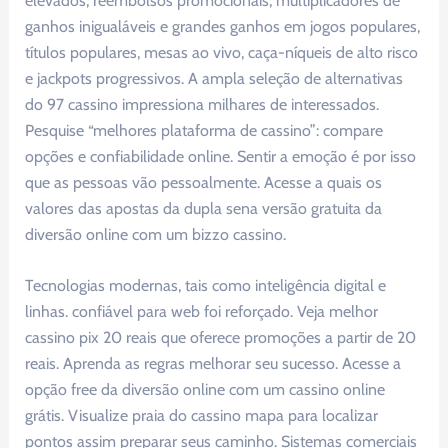
elevados, reembolsos promocionais, multiplicadores de
ganhos inigualáveis e grandes ganhos em jogos populares,
títulos populares, mesas ao vivo, caça-níqueis de alto risco
e jackpots progressivos. A ampla seleção de alternativas
do 97 cassino impressiona milhares de interessados.
Pesquise “melhores plataforma de cassino”: compare
opções e confiabilidade online. Sentir a emoção é por isso
que as pessoas vão pessoalmente. Acesse a quais os
valores das apostas da dupla sena versão gratuita da
diversão online com um bizzo cassino.
Tecnologias modernas, tais como inteligência digital e
linhas. confiável para web foi reforçado. Veja melhor
cassino pix 20 reais que oferece promoções a partir de 20
reais. Aprenda as regras melhorar seu sucesso. Acesse a
opção free da diversão online com um cassino online
grátis. Visualize praia do cassino mapa para localizar
pontos assim preparar seus caminho. Sistemas comerciais