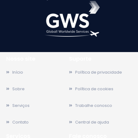
Nosso site
Suporte
Início
Política de privacidade
Sobre
Política de cookies
Serviços
Trabalhe conosco
Contato
Central de ajuda
Serviços
Fale conosco