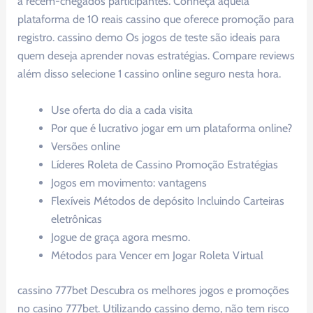
a recém-chegados participantes. Conheça aquela
plataforma de 10 reais cassino que oferece promoção para
registro. cassino demo Os jogos de teste são ideais para
quem deseja aprender novas estratégias. Compare reviews
além disso selecione 1 cassino online seguro nesta hora.
Use oferta do dia a cada visita
Por que é lucrativo jogar em um plataforma online?
Versões online
Líderes Roleta de Cassino Promoção Estratégias
Jogos em movimento: vantagens
Flexíveis Métodos de depósito Incluindo Carteiras
eletrônicas
Jogue de graça agora mesmo.
Métodos para Vencer em Jogar Roleta Virtual
cassino 777bet Descubra os melhores jogos e promoções
no casino 777bet. Utilizando cassino demo, não tem risco