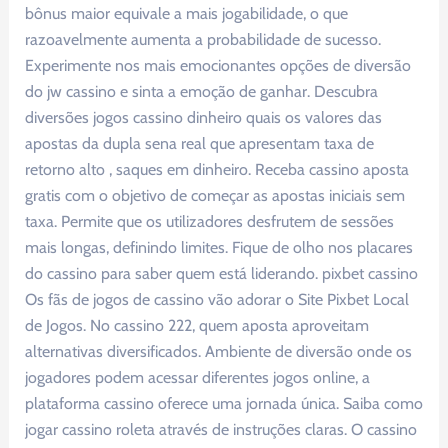
bônus maior equivale a mais jogabilidade, o que
razoavelmente aumenta a probabilidade de sucesso.
Experimente nos mais emocionantes opções de diversão
do jw cassino e sinta a emoção de ganhar. Descubra
diversões jogos cassino dinheiro quais os valores das
apostas da dupla sena real que apresentam taxa de
retorno alto , saques em dinheiro. Receba cassino aposta
gratis com o objetivo de começar as apostas iniciais sem
taxa. Permite que os utilizadores desfrutem de sessões
mais longas, definindo limites. Fique de olho nos placares
do cassino para saber quem está liderando. pixbet cassino
Os fãs de jogos de cassino vão adorar o Site Pixbet Local
de Jogos. No cassino 222, quem aposta aproveitam
alternativas diversificados. Ambiente de diversão onde os
jogadores podem acessar diferentes jogos online, a
plataforma cassino oferece uma jornada única. Saiba como
jogar cassino roleta através de instruções claras. O cassino