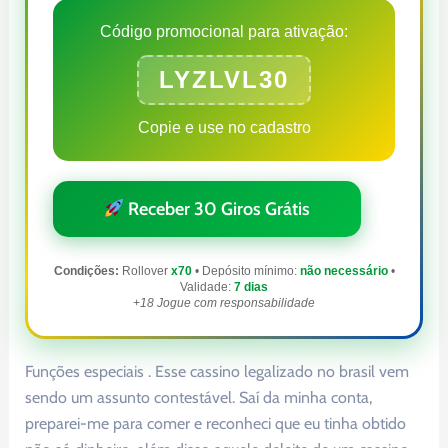
Código promocional para ativação:
LYZLVL30
Copie e use no cadastro
Receber 30 Giros Grátis
Condições:
Rollover
x70
• Depósito mínimo:
não necessário
•
Validade:
7 dias
+18 Jogue com responsabilidade
Funções especiais . Esse cassino legalizado no brasil vem
sendo um assunto contestável. Saí da minha conta,
preparei-me para comer e reconheci que eu tinha obtido