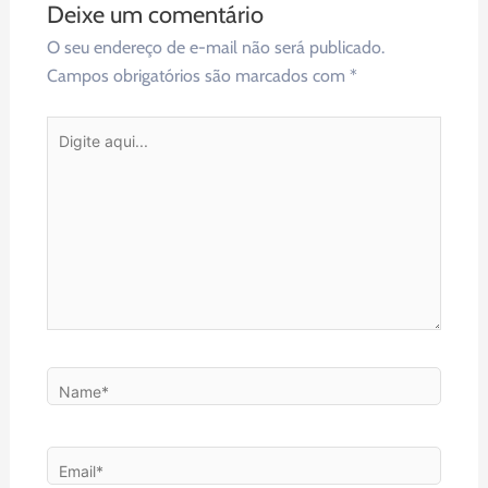
Deixe um comentário
O seu endereço de e-mail não será publicado.
Campos obrigatórios são marcados com
*
Digite
aqui...
Name*
Email*