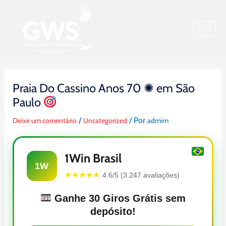
Post
Ir
navigation
para
o
conteúdo
Praia Do Cassino Anos 70 ✺ em São
Paulo
/
/ Por
Deixe um comentário
Uncategorized
admim
1Win Brasil
1W
★★★★★
4.6/5 (3.247 avaliações)
Ganhe 30 Giros Grátis sem
depósito!