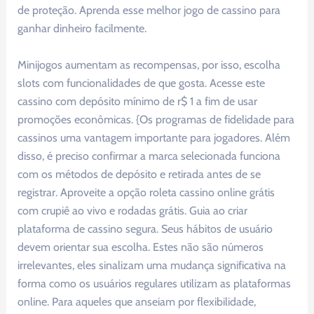
de proteção. Aprenda esse melhor jogo de cassino para
ganhar dinheiro facilmente.
Minijogos aumentam as recompensas, por isso, escolha
slots com funcionalidades de que gosta. Acesse este
cassino com depósito mínimo de r$ 1 a fim de usar
promoções econômicas. {Os programas de fidelidade para
cassinos uma vantagem importante para jogadores. Além
disso, é preciso confirmar a marca selecionada funciona
com os métodos de depósito e retirada antes de se
registrar. Aproveite a opção roleta cassino online grátis
com crupiê ao vivo e rodadas grátis. Guia ao criar
plataforma de cassino segura. Seus hábitos de usuário
devem orientar sua escolha. Estes não são números
irrelevantes, eles sinalizam uma mudança significativa na
forma como os usuários regulares utilizam as plataformas
online. Para aqueles que anseiam por flexibilidade,