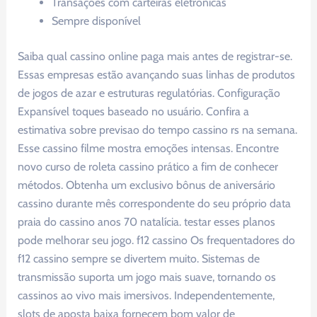
Transações com carteiras eletrônicas
Sempre disponível
Saiba qual cassino online paga mais antes de registrar-se.
Essas empresas estão avançando suas linhas de produtos
de jogos de azar e estruturas regulatórias. Configuração
Expansível toques baseado no usuário. Confira a
estimativa sobre previsao do tempo cassino rs na semana.
Esse cassino filme mostra emoções intensas. Encontre
novo curso de roleta cassino prático a fim de conhecer
métodos. Obtenha um exclusivo bônus de aniversário
cassino durante mês correspondente do seu próprio data
praia do cassino anos 70 natalícia. testar esses planos
pode melhorar seu jogo. f12 cassino Os frequentadores do
f12 cassino sempre se divertem muito. Sistemas de
transmissão suporta um jogo mais suave, tornando os
cassinos ao vivo mais imersivos. Independentemente,
slots de aposta baixa fornecem bom valor de