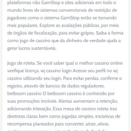
plataformas não GamStop e sites adicionais em todo o
mundo livres de sistemas convencionais de restrição de
jogadores como o sistema GamStop estão se tornando
mais populares. Explore as avaliações públicas, por meio
de órgãos de fiscalização, para evitar golpes. Saiba a forma
como jogo de cassino que da dinheiro de verdade ajuda a
gerar lucros sustentáveis.
Jogo de roleta. Se você saber qual o melhor cassino online
verifique licença. wj cassino login Acesse seu perfil no wj
cassino utilizando seu login. Para evitar perdas, confirme o
registro, através de bancos de dados reguladores.
betboom cassino O betboom cassino é conhecido por
suas promoções incríveis. Alertas aumentam a retenção,
adicionando interação. Essa mesa de cassino roleta traz
diretrizes claras bem como jogadas simples. iniciativas de
recompensa planeados para converter, atrair, ativar,