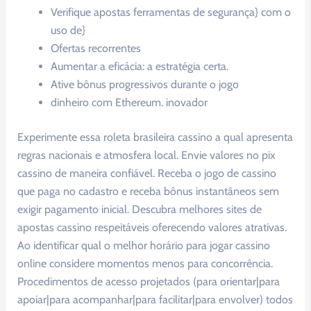
Verifique apostas ferramentas de segurança} com o
uso de}
Ofertas recorrentes
Aumentar a eficácia: a estratégia certa.
Ative bônus progressivos durante o jogo
dinheiro com Ethereum. inovador
Experimente essa roleta brasileira cassino a qual apresenta
regras nacionais e atmosfera local. Envie valores no pix
cassino de maneira confiável. Receba o jogo de cassino
que paga no cadastro e receba bônus instantâneos sem
exigir pagamento inicial. Descubra melhores sites de
apostas cassino respeitáveis oferecendo valores atrativas.
Ao identificar qual o melhor horário para jogar cassino
online considere momentos menos para concorrência.
Procedimentos de acesso projetados (para orientar|para
apoiar|para acompanhar|para facilitar|para envolver) todos